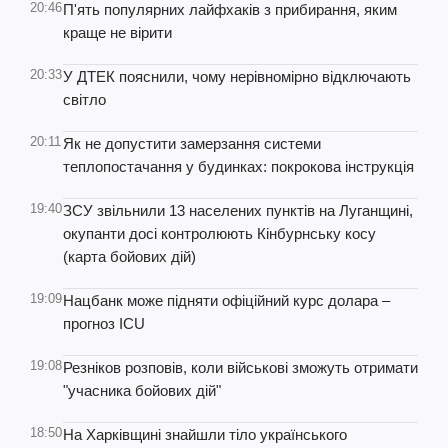
20:46
П'ять популярних лайфхаків з прибирання, яким
краще не вірити
20:33
У ДТЕК пояснили, чому нерівномірно відключають
світло
20:11
Як не допустити замерзання системи
теплопостачання у будинках: покрокова інструкція
19:40
ЗСУ звільнили 13 населених пунктів на Луганщині,
окупанти досі контролюють Кінбурнську косу
(карта бойових дій)
19:09
Нацбанк може підняти офіційний курс долара –
прогноз ICU
19:08
Резніков розповів, коли військові зможуть отримати
"учасника бойових дій"
18:50
На Харківщині знайшли тіло українського