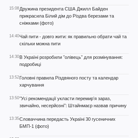
15:08
Дружина президента США Джилл Байден
прикрасила Білий дім до Різдва березами та
сніжками (фото)
14:40
Чай пити - довго жити: як правильно обрати чай та
скільки можна пити
14:30
В Україні розробили "олівець" для розмінування:
подробиці
13:52
Головні правила Різдвяного посту та календар
харчування
13:50
"Усі рекомендації укласти перемир'я зараз,
звичайно, несерйозні": Штайнмаєр назвав причину
13:35
Словаччина передасть Україні 30 гусеничних
БМП-1 (фото)