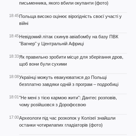
письменника, якого вбили окупанти (фото)
18:45
Польща високо оцінює вірогідність своєї участі у
війні
18:45
Невідомий літак скинув авіабомбу на базу ПВК
"Вагнер" у Центральній Африці
18:33
Як правильно зробити місце для зберігання дров,
щоб вони були сухими
18:08
Українці можуть евакуюватися до Польщі
безплатно завдяки одній з програм – подробиці
18:01
"Не мені з тією кармою жити": Дантес розповів,
чому розійшовся з Дорофєєвою
17:00
Археологи під час розкопок у Колізеї знайшли
останки чотирилапих гладіаторів (фото)