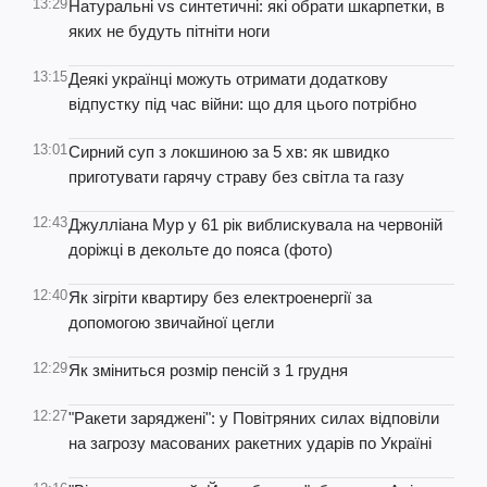
13:29
Натуральні vs синтетичні: які обрати шкарпетки, в
яких не будуть пітніти ноги
13:15
Деякі українці можуть отримати додаткову
відпустку під час війни: що для цього потрібно
13:01
Сирний суп з локшиною за 5 хв: як швидко
приготувати гарячу страву без світла та газу
12:43
Джулліана Мур у 61 рік виблискувала на червоній
доріжці в декольте до пояса (фото)
12:40
Як зігріти квартиру без електроенергії за
допомогою звичайної цегли
12:29
Як зміниться розмір пенсій з 1 грудня
12:27
"Ракети заряджені": у Повітряних силах відповіли
на загрозу масованих ракетних ударів по Україні