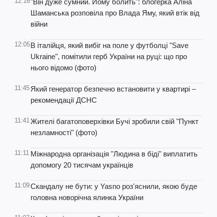
12:16
"Він дуже сумний. Йому болить": блогерка Аліна
Шаманська розповіла про Влада Яму, який втік від
війни
12:05
В італійця, який вибіг на поле у футболці "Save
Ukraine", помітили герб України на руці: що про
нього відомо (фото)
11:45
Який генератор безпечно встановити у квартирі –
рекомендації ДСНС
11:41
Жителі багатоповерхівки Бучі зробили свій "Пункт
незламності" (фото)
11:11
Міжнародна організація "Людина в біді" виплатить
допомогу 20 тисячам українців
11:09
Скандалу не бути: у Yasno роз'яснили, якою буде
головна новорічна ялинка України