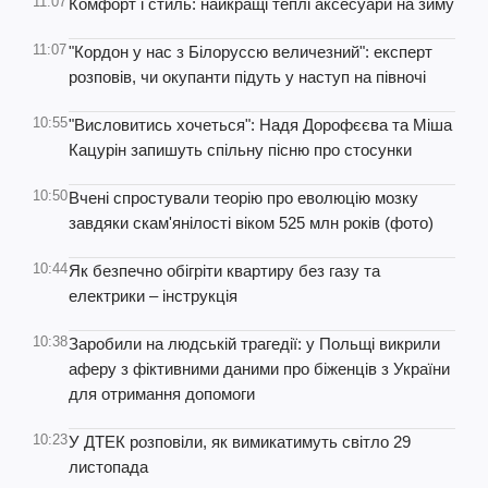
11:07
Комфорт і стиль: найкращі теплі аксесуари на зиму
11:07
"Кордон у нас з Білоруссю величезний": експерт
розповів, чи окупанти підуть у наступ на півночі
10:55
"Висловитись хочеться": Надя Дорофєєва та Міша
Кацурін запишуть спільну пісню про стосунки
10:50
Вчені спростували теорію про еволюцію мозку
завдяки скам'янілості віком 525 млн років (фото)
10:44
Як безпечно обігріти квартиру без газу та
електрики – інструкція
10:38
Заробили на людській трагедії: у Польщі викрили
аферу з фіктивними даними про біженців з України
для отримання допомоги
10:23
У ДТЕК розповіли, як вимикатимуть світло 29
листопада