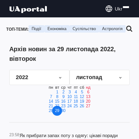
Ukr
Події
Економіка
Суспільство
Астрологія
Подо
ТОП-ТЕМИ:
Архів новин за 29 листопада 2022,
вівторок
2022
листопад
пн
вт
ср
чт
пт
сб
нд
1
2
3
4
5
6
7
8
9
10
11
12
13
14
15
16
17
18
19
20
21
22
23
24
25
26
27
28
29
30
23:58
Як прибрати запах поту з одягу: цікаві поради