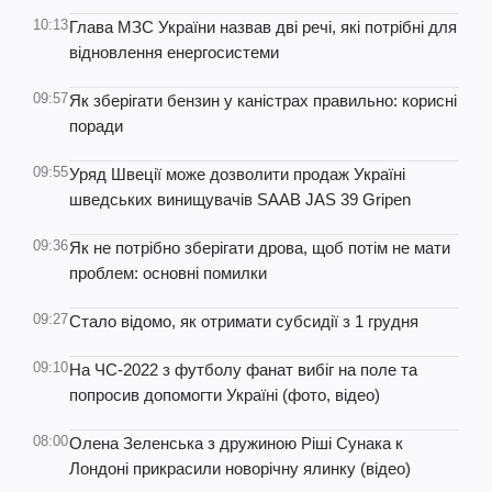
10:13
Глава МЗС України назвав дві речі, які потрібні для
відновлення енергосистеми
09:57
Як зберігати бензин у каністрах правильно: корисні
поради
09:55
Уряд Швеції може дозволити продаж Україні
шведських винищувачів SAAB JAS 39 Gripen
09:36
Як не потрібно зберігати дрова, щоб потім не мати
проблем: основні помилки
09:27
Стало відомо, як отримати субсидії з 1 грудня
09:10
На ЧС-2022 з футболу фанат вибіг на поле та
попросив допомогти Україні (фото, відео)
08:00
Олена Зеленська з дружиною Ріші Сунака к
Лондоні прикрасили новорічну ялинку (відео)