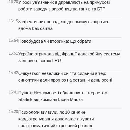
16:20
У росії ув'язнених відправляють на примусові
роботи заводу з виробництва танків та БТР
16:15
8 ефективних порад, які допоможуть зігрітись
вдома без світла
15:54
Новобудова чи вторинка: що обрати
15:51
Україна отримала від Франції далекобійну систему
залпового вогню LRU
15:42
Очікується невеликий сніг та сильний вітер:
синоптики дали прогноз на останній день осені
15:41
Пункти Незламності обладнають інтернетом
Starlink від компанії Ілона Маска
15:20
Психологи виявили, як 10 хвилин
кардіотренування допомагає лікувати
посттравматичний стресовий розлад