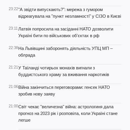
23:22
"А звідти випускають?": мережа з гумором
відреагувала на "пункт незламності" у СІЗО в Києві
23:11
Латвія попросила на засіданні НАТО дозволити
Україні бити по військових об'єктах в рф
22:38
На Львівщині заборонять діяльність УПЦ МП –
облрада
21:21
У Таїланді чотирьох монахів вигнали з
буддистського храму за вживання наркотиків
21:06
Війна закінчиться переговорами: генсек НАТО
зробив нову заяву
21:00
Світ чекає "величезна" війна: астрологиня дала
прогноз на 2023 рік і розповіла, коли Україні стане
легше