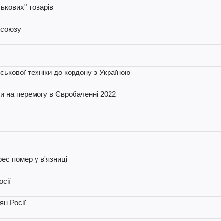
ськових" товарів
осоюзу
ськової техніки до кордону з Україною
и на перемогу в Євробаченні 2022
рес помер у в'язниці
осії
ян Росії