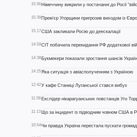
15:56
Німеччину викрили у постачанні до Росії "вій
15:39
Прем'єр Угорщини пригрозив виходом із Євр
15:17
США закликали Росію до деескалації
14:59
CIT побачила перекидання РФ додаткової вій
14:38
Букмекери показали зростання шансів Україн
14:25
Яка ситуація з авіасполученням з Україною
12:42
У кафе Станиці Луганської стався вибух
11:58
Екслідер нікарагуанських повстанців Уго Тор
11:13
Що за інцидент із підводним човном США в Р
10:54
Чи правда Україна перестала пускати громад