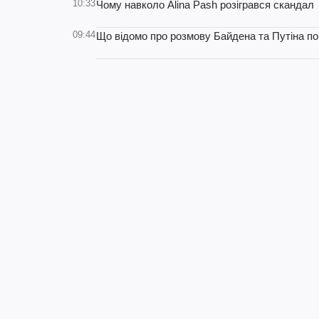
10:33
Чому навколо Alina Pash розігрався скандал
09:44
Що відомо про розмову Байдена та Путіна по