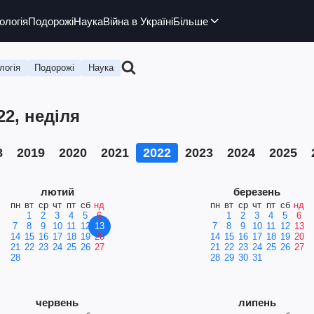
ологія
Подорожі
Наука
Війна в Україні
Більше
логія
Подорожі
Наука
22, неділя
8
2019
2020
2021
2022
2023
2024
2025
лютий
березень
пн
вт
ср
чт
пт
сб
нд
пн
вт
ср
чт
пт
сб
нд
1
2
3
4
5
6
1
2
3
4
5
6
7
8
9
10
11
12
13
7
8
9
10
11
12
13
14
15
16
17
18
19
20
14
15
16
17
18
19
20
21
22
23
24
25
26
27
21
22
23
24
25
26
27
28
28
29
30
31
червень
липень