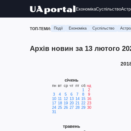
Економіка
Суспільство
Астр
Події
Економіка
Суспільство
Астро
ТОП-ТЕМИ:
Архів новин за 13 лютого 20
201
січень
пн
вт
ср
чт
пт
сб
нд
1
2
3
4
5
6
7
8
9
10
11
12
13
14
15
16
17
18
19
20
21
22
23
24
25
26
27
28
29
30
31
травень