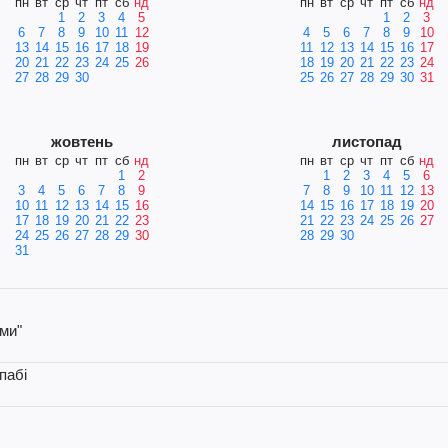
пн
вт
ср
чт
пт
сб
нд
пн
вт
ср
чт
пт
сб
нд
1
2
3
4
5
1
2
3
6
7
8
9
10
11
12
4
5
6
7
8
9
10
13
14
15
16
17
18
19
11
12
13
14
15
16
17
20
21
22
23
24
25
26
18
19
20
21
22
23
24
27
28
29
30
25
26
27
28
29
30
31
жовтень
листопад
пн
вт
ср
чт
пт
сб
нд
пн
вт
ср
чт
пт
сб
нд
1
2
1
2
3
4
5
6
3
4
5
6
7
8
9
7
8
9
10
11
12
13
10
11
12
13
14
15
16
14
15
16
17
18
19
20
17
18
19
20
21
22
23
21
22
23
24
25
26
27
24
25
26
27
28
29
30
28
29
30
31
ьми"
пабі