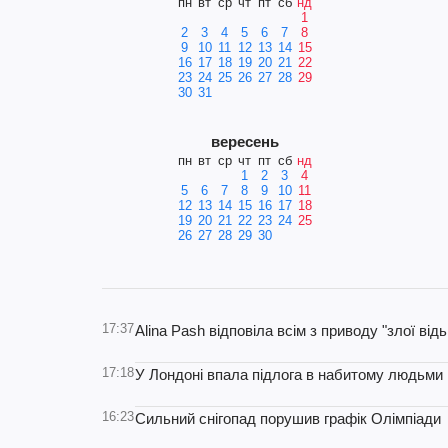
пн
вт
ср
чт
пт
сб
нд
1
2
3
4
5
6
7
8
9
10
11
12
13
14
15
16
17
18
19
20
21
22
23
24
25
26
27
28
29
30
31
вересень
пн
вт
ср
чт
пт
сб
нд
1
2
3
4
5
6
7
8
9
10
11
12
13
14
15
16
17
18
19
20
21
22
23
24
25
26
27
28
29
30
17:37
Alina Pash відповіла всім з приводу "злої від
17:18
У Лондоні впала підлога в набитому людьми 
16:23
Сильний снігопад порушив графік Олімпіади