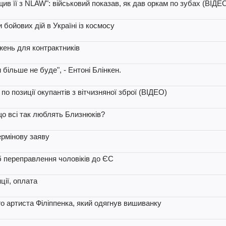
щив її з NLAW": військовий показав, як дав оркам по зубах (ВІДЕ
бойових дій в Україні із космосу
жень для контрактників
більше не буде", - Ентоні Блінкен.
о позиції окупантів з вітчизняної зброї (ВІДЕО)
що всі так люблять Близнюків?
ермінову заяву
іб переправлення чоловіків до ЄС
ції, оплата
го артиста Філіппенка, який одягнув вишиванку