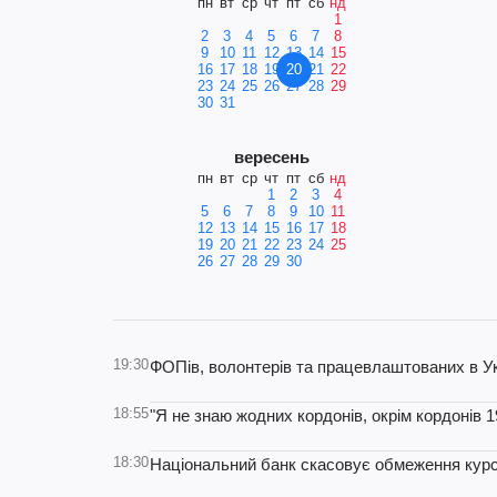
пн
вт
ср
чт
пт
сб
нд
1
2
3
4
5
6
7
8
9
10
11
12
13
14
15
16
17
18
19
20
21
22
23
24
25
26
27
28
29
30
31
вересень
пн
вт
ср
чт
пт
сб
нд
1
2
3
4
5
6
7
8
9
10
11
12
13
14
15
16
17
18
19
20
21
22
23
24
25
26
27
28
29
30
19:30
ФОПів, волонтерів та працевлаштованих в Ук
18:55
"Я не знаю жодних кордонів, окрім кордонів 
18:30
Національний банк скасовує обмеження кур