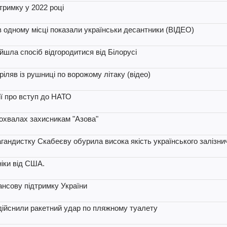
тримку у 2022 році
в одному місці показали українськи десантники (ВІДЕО)
айшла спосіб відгородитися від Білорусі
тріляв із рушниці по ворожому літаку (відео)
ії про вступ до НАТО
похвалах захисникам "Азова"
агандистку Скабеєву обурила висока якість українського залізн
іки від США.
ансову підтримку України
здійснили ракетний удар по пляжному туалету