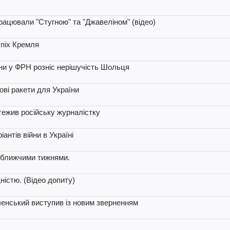
працювали "Стугною" та "Джавеліном" (відео)
спіх Кремля
їни у ФРН розніс нерішучість Шольця
ові ракети для України
тежив російську журналістку
іантів війни в Україні
йближчими тижнями.
ністю. (Відео допиту)
еленський виступив із новим зверненням