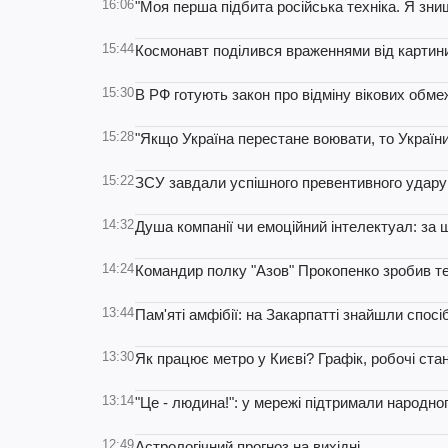
16:06
"Моя перша підбита російська техніка. Я зни
15:44
Космонавт поділився враженнями від картини 
15:30
В РФ готують закон про відміну вікових обме
15:28
"Якщо Україна перестане воювати, то України 
15:22
ЗСУ завдали успішного превентивного удару п
14:32
Душа компанії чи емоційний інтелектуал: за 
14:24
Командир полку "Азов" Прокопенко зробив т
13:44
Пам'яті амфібії: на Закарпатті знайшли спос
13:30
Як працює метро у Києві? Графік, робочі стан
13:14
"Це - людина!": у мережі підтримали народно
12:49
Астрологічний прогноз на вихідні