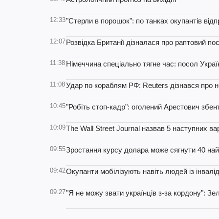
12:33
"Стерли в порошок": по танках окупантів від
12:07
Розвідка Британії дізналася про раптовий по
11:38
Німеччина спеціально тягне час: посол Укра
11:08
Удар по кораблям РФ: Reuters дізнався про н
10:45
"Робіть стоп-кадр": оголений Арестович збен
10:09
The Wall Street Journal назвав 5 наступних вар
09:55
Зростання курсу долара може сягнути 40 на
09:42
Окупанти мобілізують навіть людей із інвалід
09:27
"Я не можу звати українців з-за кордону": З