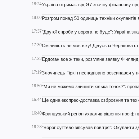
18:24
Україна отримає від G7 значну фінансову під
18:00
Розгром понад 50 одиниць техніки окупантів 
17:37
"Другої спроби у ворога не буде": Україна зн
17:30
Сміливість не має віку! Дідусь із Чернігова с
17:23
Ердоган все ж таки, розгляне заявку Фінлянд
17:19
Злочинець Гіркін несподівано розсипався у 
16:50
"Ми не можемо знищити кілька точок?": проп
16:44
Ще одна експрес-доставка озброєння та техн
16:40
Французький регіон ухвалив рішення про фін
16:28
"Ворог суттєво зіпсував повітря": Окупанти 