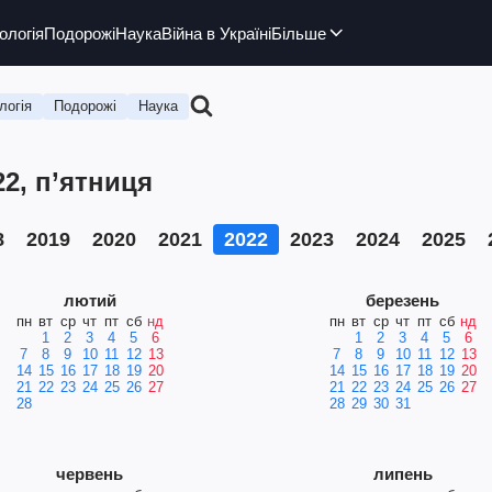
ологія
Подорожі
Наука
Війна в Україні
Більше
логія
Подорожі
Наука
22, п’ятниця
8
2019
2020
2021
2022
2023
2024
2025
лютий
березень
пн
вт
ср
чт
пт
сб
нд
пн
вт
ср
чт
пт
сб
нд
1
2
3
4
5
6
1
2
3
4
5
6
7
8
9
10
11
12
13
7
8
9
10
11
12
13
14
15
16
17
18
19
20
14
15
16
17
18
19
20
21
22
23
24
25
26
27
21
22
23
24
25
26
27
28
28
29
30
31
червень
липень