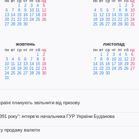
пн
вт
ср
чт
пт
сб
нд
пн
вт
ср
чт
пт
сб
нд
1
2
3
4
5
1
2
3
6
7
8
9
10
11
12
4
5
6
7
8
9
10
13
14
15
16
17
18
19
11
12
13
14
15
16
17
20
21
22
23
24
25
26
18
19
20
21
22
23
24
27
28
29
30
25
26
27
28
29
30
31
жовтень
листопад
пн
вт
ср
чт
пт
сб
нд
пн
вт
ср
чт
пт
сб
нд
1
2
1
2
3
4
5
6
3
4
5
6
7
8
9
7
8
9
10
11
12
13
10
11
12
13
14
15
16
14
15
16
17
18
19
20
17
18
19
20
21
22
23
21
22
23
24
25
26
27
24
25
26
27
28
29
30
28
29
30
31
раїні планують звільнити від призову
1991 року": інтерв'ю начальника ГУР України Буданова
су продажу валюти