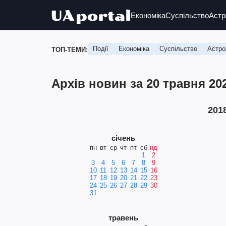
Економіка
Суспільство
Астр
Події
Економіка
Суспільство
Астро
ТОП-ТЕМИ:
Архів новин за 20 травня 20
201
січень
пн
вт
ср
чт
пт
сб
нд
1
2
3
4
5
6
7
8
9
10
11
12
13
14
15
16
17
18
19
20
21
22
23
24
25
26
27
28
29
30
31
травень