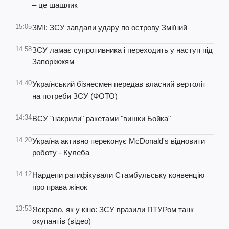
– це шашлик
15:05
ЗМІ: ЗСУ завдали удару по острову Зміїний
14:58
ЗСУ ламає супротивника і переходить у наступ під
Запоріжжям
14:40
Український бізнесмен передав власний вертоліт
на потреби ЗСУ (ФОТО)
14:34
ВСУ "накрили" ракетами "вишки Бойка"
14:20
Україна активно переконує McDonald's відновити
роботу - Кулеба
14:12
Нардепи ратифікували Стамбульську конвенцію
про права жінок
13:53
Яскраво, як у кіно: ЗСУ вразили ПТУРом танк
окупантів (відео)