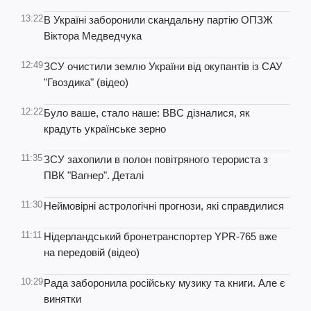
13:22
В Україні заборонили скандальну партію ОПЗЖ
Віктора Медведчука
12:49
ЗСУ очистили землю України від окупантів із САУ
"Гвоздика" (відео)
12:22
Було ваше, стало наше: ВВС дізналися, як
крадуть українське зерно
11:35
ЗСУ захопили в полон повітряного терориста з
ПВК "Вагнер". Деталі
11:30
Неймовірні астрологічні прогнози, які справдилися
11:11
Нідерландський бронетранспортер YPR-765 вже
на передовій (відео)
10:29
Рада заборонила російську музику та книги. Але є
винятки