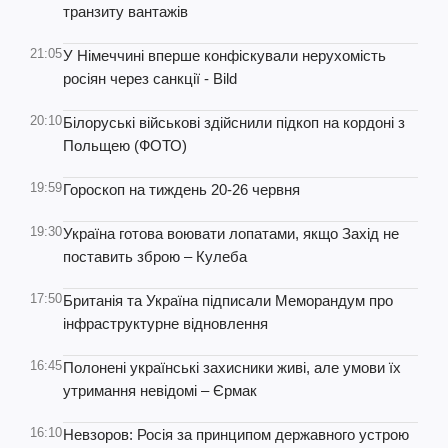
транзиту вантажів
21:05
У Німеччині вперше конфіскували нерухомість
росіян через санкції - Bild
20:10
Білоруські військові здійснили підкоп на кордоні з
Польщею (ФОТО)
19:59
Гороскоп на тиждень 20-26 червня
19:30
Україна готова воювати лопатами, якщо Захід не
поставить зброю – Кулеба
17:50
Британія та Україна підписали Меморандум про
інфраструктурне відновлення
16:45
Полонені українські захисники живі, але умови їх
утримання невідомі – Єрмак
16:10
Невзоров: Росія за принципом державного устрою