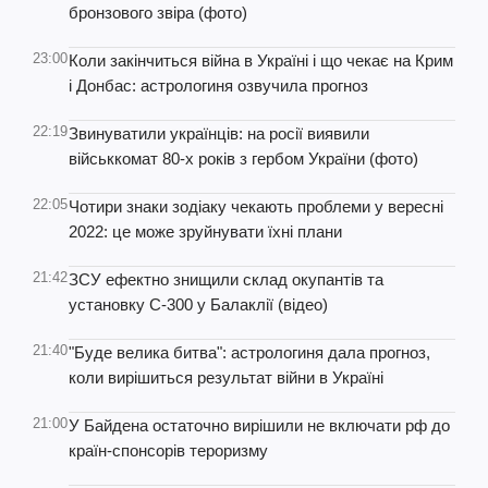
бронзового звіра (фото)
23:00
Коли закінчиться війна в Україні і що чекає на Крим
і Донбас: астрологиня озвучила прогноз
22:19
Звинуватили українців: на росії виявили
військкомат 80-х років з гербом України (фото)
22:05
Чотири знаки зодіаку чекають проблеми у вересні
2022: це може зруйнувати їхні плани
21:42
ЗСУ ефектно знищили склад окупантів та
установку С-300 у Балаклії (відео)
21:40
"Буде велика битва": астрологиня дала прогноз,
коли вирішиться результат війни в Україні
21:00
У Байдена остаточно вирішили не включати рф до
країн-спонсорів тероризму