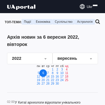
Ukr
Події
Економіка
Суспільство
Астрологія
Подо
ТОП-ТЕМИ:
Архів новин за 6 вересня 2022,
вівторок
2022
вересень
пн
вт
ср
чт
пт
сб
нд
1
2
3
4
5
6
7
8
9
10
11
12
13
14
15
16
17
18
19
20
21
22
23
24
25
26
27
28
29
30
02:00
У Китаї археологи відкопали унікального