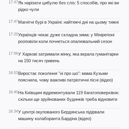
17:47
Як нарізати цибулю без сліз: 5 способів, про які ви
рідко чули
17:47
Магнітні бурі в Україні: найтяжчі дні на цьому тижні
17:20
Українців чекає дуже складна зима: у Мінірегіоні
розповіли коли почнеться опалювальний сезон
17:06
У Харкові затримали жінку, яка вкрала гуманітарки
на 150 тисяч гривень
16:53
Виростає покоління "ні про шо": мама Кузьми
пояснила, чому важливі патріотичні пісні (відео)
16:40
На Київщині відремонтували 119 багатоповерхівок:
скільки ще зруйнованих будинків треба відновити
16:34
У центрі окупованого Бердянська підірвали
машину колаборанта Бардіна (відео)