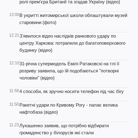
ролі прем'єра Британії та згадав Україну (відео)
13:00
В укритті житомирської школи облаштували музей
старовини (фото)
12:21
З'явилося відео наслідків ранкового удару по
центру Харкова: потрапили до багатоповерхового
будинку (відео)
12:10
31-річна супермодель Емілі Ратаковскі на тлі її
розриву заявила, що їй подобаються "потворні
чоловіки" (відео)
11:58
4 способи, як зручно носити телефон під час бігу
11:50
Ракетні удари по Кривому Рогу - палає велика
нафтобаза (відео)
11:23
Лукашенко заявив, що потрібно відбирати
громадянство у білорусів які стали