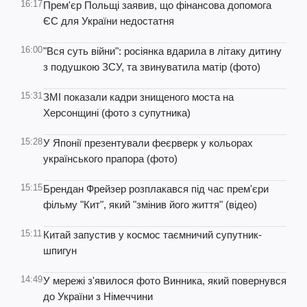
16:17
Прем'єр Польщі заявив, що фінансова допомога
ЄС для України недостатня
16:00
"Вся суть війни": росіянка вдарила в літаку дитину
з подушкою ЗСУ, та звинуватила матір (фото)
15:31
ЗМІ показали кадри знищеного моста на
Херсонщині (фото з супутника)
15:28
У Японії презентували феєрверк у кольорах
українського прапора (фото)
15:15
Брендан Фрейзер розплакався під час прем'єри
фільму "Кит", який "змінив його життя" (відео)
15:11
Китай запустив у космос таємничий супутник-
шпигун
14:49
У мережі з'явилося фото Винника, який повернувся
до України з Німеччини