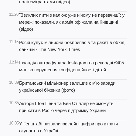
політемігрантами (відео)
11:20
"Звиклих пити з калюж уже нічому не перевчиш": у
мережі показали, як армія рф жила на Київщині
(відео)
11:15
Росія купує мільйони боєприпасів та ракет в обхід
санкцій - The New York Times
11:14
Ірландія оштрафувала Instagram на рекордні €405
млн за порушення конфіденційності дітей
10:39
Британський мільйонер залишив сім'ю заради
української біженки (фото)
10:35
Актори Шон Пенн та Бен Стіллер не зможуть
приїхати в Росію через підтримку України
10:05
У Генштабі назвали ювілейні цифри про втрати
окупантів в Україні