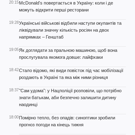
20:15
McDonald's повертається в Україну: коли і де
можуть відкрити перші ресторани
19:28
Українські військові відбили наступи окупантів та
ліквідували значну кількість росіян на двох
напрямках – Генштаб
19:05
Як доглядати за пральною машиною, щоб вона
прослугувала якомога довше: лайфхаки
18:42
Стало відомо, які види повісток під час мобілізації
роздають в Україні та яка між ними різниця
18:37
"Сам удома": у Нацполіції розповіли, що потрібно
знати батькам, аби безпечно залишити дитину
наодинці
18:00
Помірно тепло, без опадів: синоптики зробили
прогноз погоди на кінець тижня