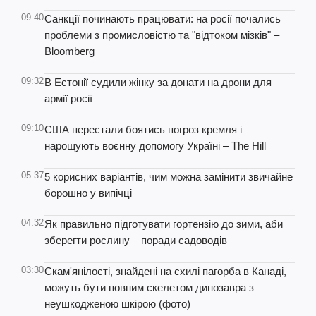
09:40
Санкції починають працювати: на росії почались
проблеми з промисловістю та "відтоком мізків" –
Bloomberg
09:32
В Естонії судили жінку за донати на дрони для
армії росії
09:10
США перестали боятись погроз кремля і
нарощують воєнну допомогу Україні – The Hill
05:37
5 корисних варіантів, чим можна замінити звичайне
борошно у випічці
04:32
Як правильно підготувати гортензію до зими, аби
зберегти рослину – поради садоводів
03:30
Скам'янілості, знайдені на схилі пагорба в Канаді,
можуть бути повним скелетом динозавра з
неушкодженою шкірою (фото)