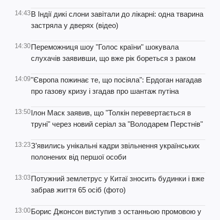
14:43
В Індії дикі слони завітали до лікарні: одна тварина
застряла у дверях (відео)
14:30
Переможниця шоу "Голос країни" шокувала
слухачів заявивши, що вже рік бореться з раком
14:09
"Європа пожинає те, що посіяла": Ердоган нагадав
про газову кризу і згадав про шантаж путіна
13:50
Ілон Маск заявив, що "Толкін перевертається в
труні" через новий серіал за "Володарем Перстнів"
13:23
З’явились унікальні кадри звільнення українських
полонених від першої особи
13:03
Потужний землетрус у Китаї зносить будинки і вже
забрав життя 65 осіб (фото)
13:00
Борис Джонсон виступив з останньою промовою у