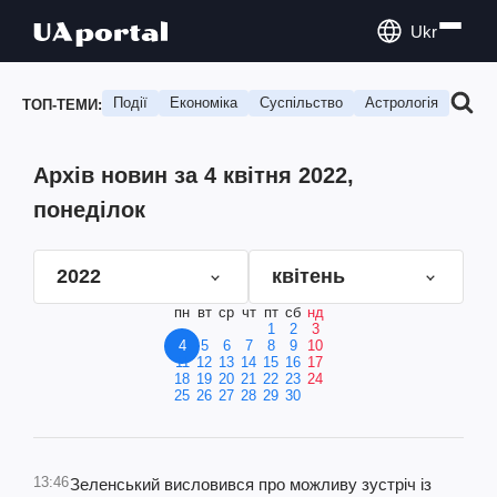
Ukr
Події
Економіка
Суспільство
Астрологія
Подо
ТОП-ТЕМИ:
Архів новин за 4 квітня 2022,
понеділок
2022
квітень
пн
вт
ср
чт
пт
сб
нд
1
2
3
4
5
6
7
8
9
10
11
12
13
14
15
16
17
18
19
20
21
22
23
24
25
26
27
28
29
30
13:46
Зеленський висловився про можливу зустріч із