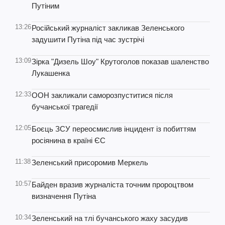
Путіним
13:26
Російський журналіст закликав Зеленського
задушити Путіна під час зустрічі
13:09
Зірка "Дизель Шоу" Крутоголов показав шаленство
Лукашенка
12:33
ООН закликали саморозпуститися після
бучанської трагедії
12:05
Боєць ЗСУ переосмислив інцидент із побиттям
росіянина в країні ЄС
11:38
Зеленський присоромив Меркель
10:57
Байден вразив журналіста точним пророцтвом
визначення Путіна
10:34
Зеленський на тлі бучанського жаху засудив