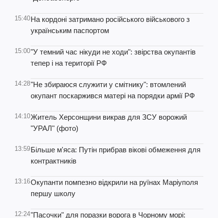
15:40
На кордоні затримано російського військового з
українським паспортом
15:00
"У темний час нікуди не ходи": звірства окупантів
тепер і на території РФ
14:28
"Не збираюся служити у смітнику": втомлений
окупант поскаржився матері на порядки армії РФ
14:10
Житель Херсонщини викрав для ЗСУ ворожий
"УРАЛ" (фото)
13:59
Більше м'яса: Путін прибрав вікові обмеження для
контрактників
13:16
Окупанти помпезно відкрили на руїнах Маріуполя
першу школу
12:24
"Пасочки" для поразки ворога в Чорному морі: