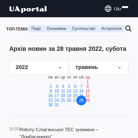
Ukr
Події
Економіка
Суспільство
Астрологія
Подо
ТОП-ТЕМИ:
Архів новин за 28 травня 2022, субота
2022
травень
пн
вт
ср
чт
пт
сб
нд
1
2
3
4
5
6
7
8
9
10
11
12
13
14
15
16
17
18
19
20
21
22
23
24
25
26
27
28
29
30
31
16:50
Роботу Слов'янської ТЕС зупинено –
"Донбасенерго"