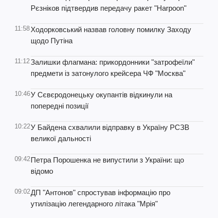
Рєзніков підтвердив передачу ракет "Harpoon"
11:58
Ходорковський назвав головну помилку Заходу
щодо Путіна
11:12
Залишки флагмана: прикордонники "затрофеїли"
предмети із затонулого крейсера ЧФ "Москва"
10:46
У Сєвєродонецьку окупантів відкинули на
попередні позиції
10:22
У Байдена схвалили відправку в Україну РСЗВ
великої дальності
09:42
Петра Порошенка не випустили з України: що
відомо
09:02
ДП "Антонов" спростував інформацію про
утилізацію легендарного літака "Мрія"