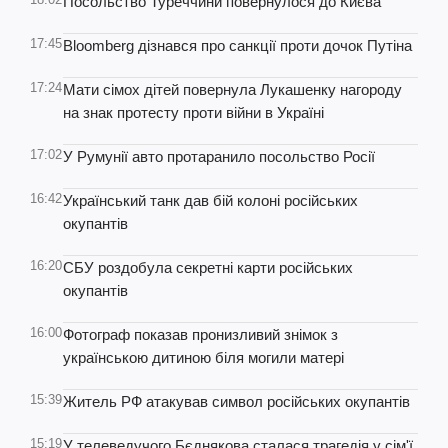
Посольство Туреччини повернулося до Києва
17:45
Bloomberg дізнався про санкції проти дочок Путіна
17:24
Мати сімох дітей повернула Лукашенку нагороду
на знак протесту проти війни в Україні
17:02
У Румунії авто протаранило посольство Росії
16:42
Український танк дав бій колоні російських
окупантів
16:20
СБУ роздобула секретні карти російських
окупантів
16:00
Фотограф показав пронизливий знімок з
українською дитиною біля могили матері
15:39
Житель РФ атакував символ російських окупантів
15:19
У телеведучого Бєднякова сталася трагедія у сім'ї