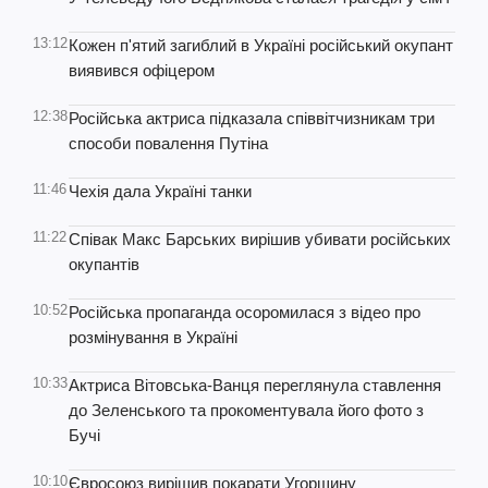
13:12
Кожен п'ятий загиблий в Україні російський окупант
виявився офіцером
12:38
Російська актриса підказала співвітчизникам три
способи повалення Путіна
11:46
Чехія дала Україні танки
11:22
Співак Макс Барських вирішив убивати російських
окупантів
10:52
Російська пропаганда осоромилася з відео про
розмінування в Україні
10:33
Актриса Вітовська-Ванця переглянула ставлення
до Зеленського та прокоментувала його фото з
Бучі
10:10
Євросоюз вирішив покарати Угорщину