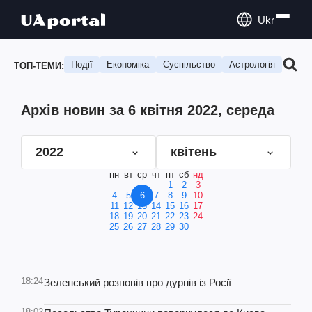
Ukr
Події
Економіка
Суспільство
Астрологія
Подо
ТОП-ТЕМИ:
Архів новин за 6 квітня 2022, середа
2022
квітень
пн
вт
ср
чт
пт
сб
нд
1
2
3
4
5
6
7
8
9
10
11
12
13
14
15
16
17
18
19
20
21
22
23
24
25
26
27
28
29
30
18:24
Зеленський розповів про дурнів із Росії
18:02