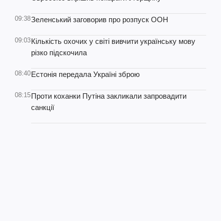
09:38
Зеленський заговорив про розпуск ООН
09:03
Кількість охочих у світі вивчити українську мову
різко підскочила
08:40
Естонія передала Україні зброю
08:15
Проти коханки Путіна закликали запровадити
санкції