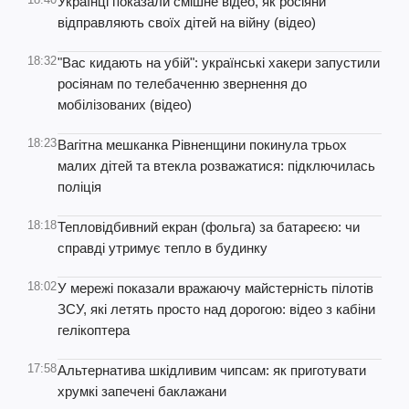
Українці показали смішне відео, як росіяни
відправляють своїх дітей на війну (відео)
18:32
"Вас кидають на убій": українські хакери запустили
росіянам по телебаченню звернення до
мобілізованих (відео)
18:23
Вагітна мешканка Рівненщини покинула трьох
малих дітей та втекла розважатися: підключилась
поліція
18:18
Тепловідбивний екран (фольга) за батареєю: чи
справді утримує тепло в будинку
18:02
У мережі показали вражаючу майстерність пілотів
ЗСУ, які летять просто над дорогою: відео з кабіни
гелікоптера
17:58
Альтернатива шкідливим чипсам: як приготувати
хрумкі запечені баклажани