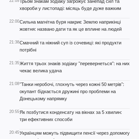
22:05
Трьом знакам зодіаку загрожує занепад сил та
хвороби у листопаді: місяць буде дуже важким
22:00
Сильна магнітна буря накриє Землю наприкінці
жовтня: названо дати та як це вплине на людей
21:38
Смачний та ніжний суп із сочевиці: які продукти
потрібні
21:35
Життя трьох знаків зодіаку "перевернеться": на них
чекає велика удача
21:08
"Танки неробочі, глохнуть через кожні 50 метрів":
окупант бідкається дружині про проблеми на
Донецькому напрямку
20:55
Як позбутися конденсату на вікнах за 5 хвилин:
три ефективних способи
20:45
Українцям можуть підвищити пенсії через допомогу