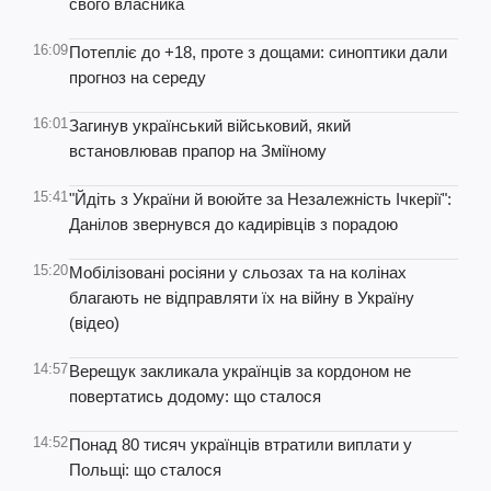
свого власника
16:09
Потепліє до +18, проте з дощами: синоптики дали
прогноз на середу
16:01
Загинув український військовий, який
встановлював прапор на Зміїному
15:41
"Йдіть з України й воюйте за Незалежність Ічкерії":
Данілов звернувся до кадирівців з порадою
15:20
Мобілізовані росіяни у сльозах та на колінах
благають не відправляти їх на війну в Україну
(відео)
14:57
Верещук закликала українців за кордоном не
повертатись додому: що сталося
14:52
Понад 80 тисяч українців втратили виплати у
Польщі: що сталося