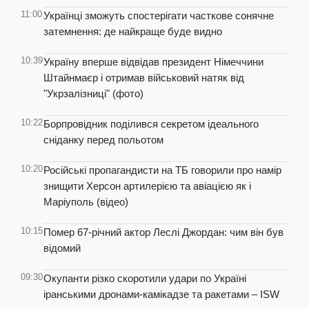
11:00
Українці зможуть спостерігати часткове сонячне
затемнення: де найкраще буде видно
10:39
Україну вперше відвідав президент Німеччини
Штайнмаєр і отримав військовий натяк від
"Укрзалізниці" (фото)
10:22
Борпровідник поділився секретом ідеального
сніданку перед польотом
10:20
Російські пропагандисти на ТБ говорили про намір
знищити Херсон артилерією та авіацією як і
Маріуполь (відео)
10:15
Помер 67-річний актор Леслі Джордан: чим він був
відомий
09:30
Окупанти різко скоротили удари по Україні
іранськими дронами-камікадзе та ракетами – ISW