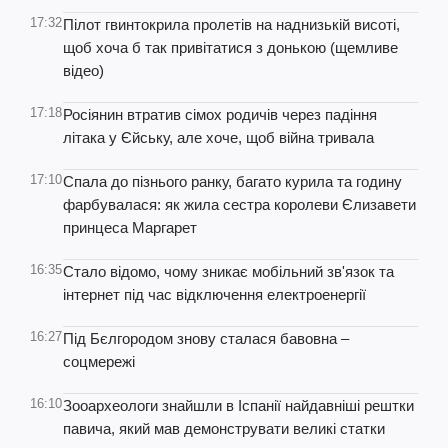
17:32
Пілот гвинтокрила пролетів на наднизькій висоті,
щоб хоча б так привітатися з донькою (щемливе
відео)
17:18
Росіянин втратив сімох родичів через падіння
літака у Єйську, але хоче, щоб війна тривала
17:10
Спала до пізнього ранку, багато курила та годину
фарбувалася: як жила сестра королеви Єлизавети
принцеса Маргарет
16:35
Стало відомо, чому зникає мобільний зв'язок та
інтернет під час відключення електроенергії
16:27
Під Бєлгородом знову сталася бавовна –
соцмережі
16:10
Зооархеологи знайшли в Іспанії найдавніші рештки
павича, який мав демонструвати великі статки