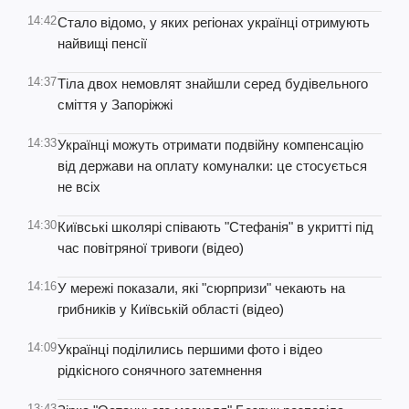
14:42
Стало відомо, у яких регіонах українці отримують
найвищі пенсії
14:37
Тіла двох немовлят знайшли серед будівельного
сміття у Запоріжжі
14:33
Українці можуть отримати подвійну компенсацію
від держави на оплату комуналки: це стосується
не всіх
14:30
Київські школярі співають "Стефанія" в укритті під
час повітряної тривоги (відео)
14:16
У мережі показали, які "сюрпризи" чекають на
грибників у Київській області (відео)
14:09
Українці поділились першими фото і відео
рідкісного сонячного затемнення
13:43