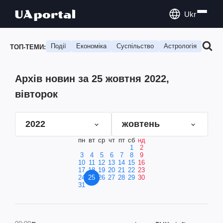
Ukr
Події
Економіка
Суспільство
Астрологія
Подо
ТОП-ТЕМИ:
Архів новин за 25 жовтня 2022,
вівторок
2022
жовтень
пн
вт
ср
чт
пт
сб
нд
1
2
3
4
5
6
7
8
9
10
11
12
13
14
15
16
17
18
19
20
21
22
23
24
25
26
27
28
29
30
31