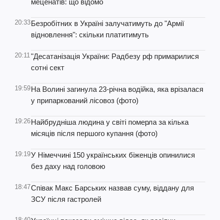
меценатів: що відомо
20:33
Безробітних в Україні залучатимуть до "Армії
відновлення": скільки платитимуть
20:11
"Десатанізація України: Радбезу рф примарилися
сотні сект
19:59
На Волині загинула 23-річна водійка, яка врізалася
у припаркований лісовоз (фото)
19:26
Найбрудніша людина у світі померла за кілька
місяців після першого купання (фото)
19:19
У Німеччині 150 українських біженців опинилися
без даху над головою
18:47
Співак Макс Барських назвав суму, віддану для
ЗСУ після гастролей
18:40