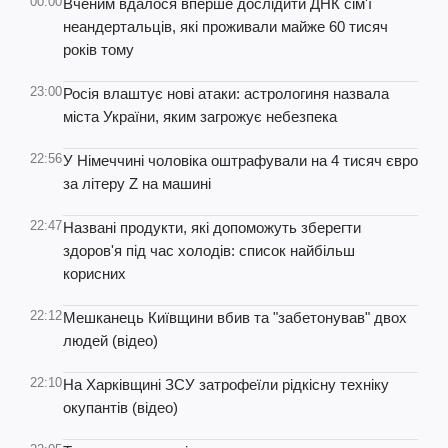
00:00
Вченим вдалося вперше дослідити ДНК сім'ї
неандертальців, які проживали майже 60 тисяч
років тому
23:00
Росія влаштує нові атаки: астрологиня назвала
міста України, яким загрожує небезпека
22:56
У Німеччині чоловіка оштрафували на 4 тисяч євро
за літеру Z на машині
22:47
Названі продукти, які допоможуть зберегти
здоров'я під час холодів: список найбільш
корисних
22:12
Мешканець Київщини вбив та "забетонував" двох
людей (відео)
22:10
На Харківщині ЗСУ затрофеїли рідкісну техніку
окупантів (відео)