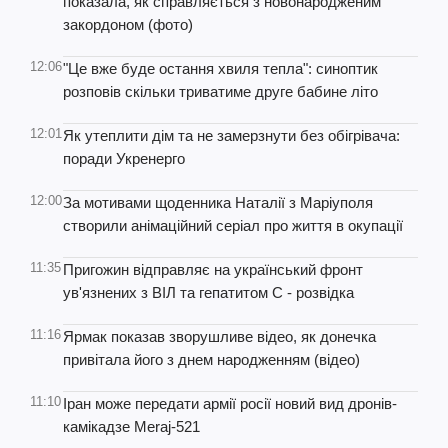
показала, як справляється з новонародженим
закордоном (фото)
12:06
"Це вже буде остання хвиля тепла": синоптик
розповів скільки триватиме друге бабине літо
12:01
Як утеплити дім та не замерзнути без обігрівача:
поради Укренерго
12:00
За мотивами щоденника Наталії з Маріуполя
створили анімаційний серіал про життя в окупації
11:35
Пригожин відправляє на український фронт
ув'язнених з ВІЛ та гепатитом С - розвідка
11:16
Ярмак показав зворушливе відео, як донечка
привітала його з днем народженням (відео)
11:10
Іран може передати армії росії новий вид дронів-
камікадзе Meraj-521