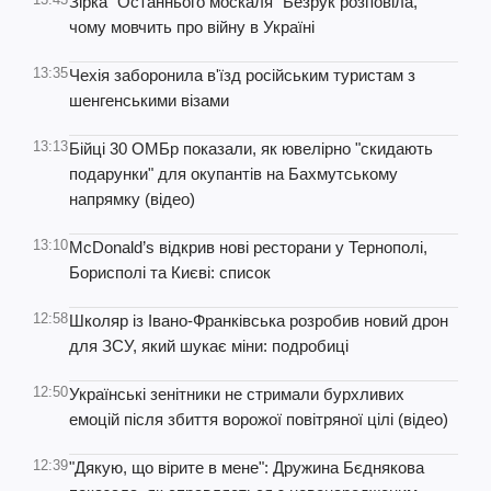
Зірка "Останнього москаля" Безрук розповіла,
чому мовчить про війну в Україні
13:35
Чехія заборонила в'їзд російським туристам з
шенгенськими візами
13:13
Бійці 30 ОМБр показали, як ювелірно "скидають
подарунки" для окупантів на Бахмутському
напрямку (відео)
13:10
McDonald’s відкрив нові ресторани у Тернополі,
Борисполі та Києві: список
12:58
Школяр із Івано-Франківська розробив новий дрон
для ЗСУ, який шукає міни: подробиці
12:50
Українські зенітники не стримали бурхливих
емоцій після збиття ворожої повітряної цілі (відео)
12:39
"Дякую, що вірите в мене": Дружина Бєднякова