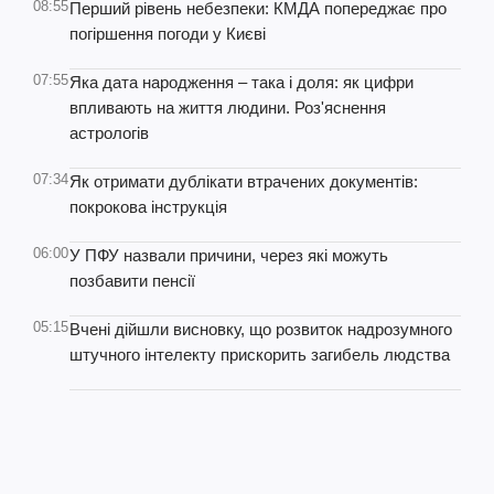
08:55
Перший рівень небезпеки: КМДА попереджає про
погіршення погоди у Києві
07:55
Яка дата народження – така і доля: як цифри
впливають на життя людини. Роз'яснення
астрологів
07:34
Як отримати дублікати втрачених документів:
покрокова інструкція
06:00
У ПФУ назвали причини, через які можуть
позбавити пенсії
05:15
Вчені дійшли висновку, що розвиток надрозумного
штучного інтелекту прискорить загибель людства