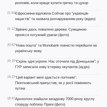
розповів, коли краще купити гречку та цукор
21:54
Єфросиніна відповіла Собчак про "українців-
нацистів" та назвала розчаруванням року (відео)
21:12
Зірвано дахи, повалено дерева: Сумщиною
пронісся потужний ураган (фото)
20:42
"Нова пошта" та Monobank повністю перейшли на
українську мову
20:15
"Скрізь одні укропи. Нас оточили під Донецьком": у
ГУР записали нову істерику окупантів (аудіо)
19:23
"Цей варіант мені здається логічним":
Піонтковський припустив, як у росії поміняють
путіна
18:47
Археологи знайшли загадкову 7000-річну круглу
споруду поблизу Праги (фото)