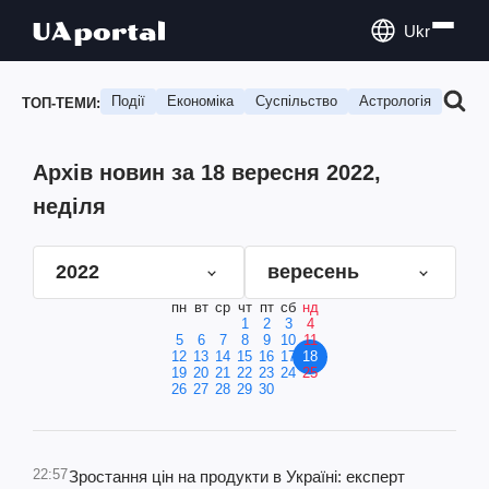
Ukr
Події
Економіка
Суспільство
Астрологія
Подо
ТОП-ТЕМИ:
Архів новин за 18 вересня 2022,
неділя
2022
вересень
пн
вт
ср
чт
пт
сб
нд
1
2
3
4
5
6
7
8
9
10
11
12
13
14
15
16
17
18
19
20
21
22
23
24
25
26
27
28
29
30
22:57
Зростання цін на продукти в Україні: експерт