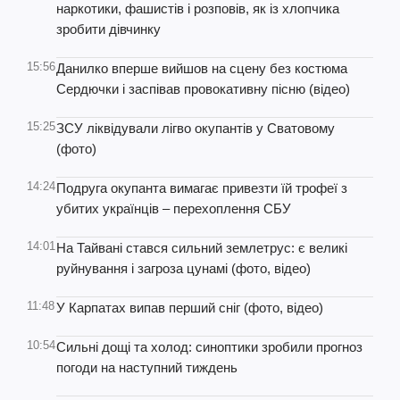
наркотики, фашистів і розповів, як із хлопчика
зробити дівчинку
15:56
Данилко вперше вийшов на сцену без костюма
Сердючки і заспівав провокативну пісню (відео)
15:25
ЗСУ ліквідували лігво окупантів у Сватовому
(фото)
14:24
Подруга окупанта вимагає привезти їй трофеї з
убитих українців – перехоплення СБУ
14:01
На Тайвані стався сильний землетрус: є великі
руйнування і загроза цунамі (фото, відео)
11:48
У Карпатах випав перший сніг (фото, відео)
10:54
Сильні дощі та холод: синоптики зробили прогноз
погоди на наступний тиждень