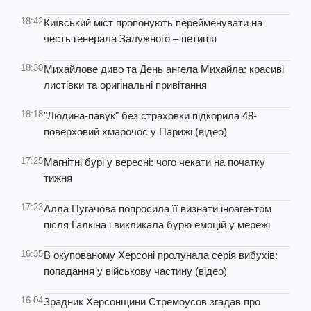
18:42
Київський міст пропонують перейменувати на
честь генерала Залужного – петиція
18:30
Михайлове диво та День ангела Михайла: красиві
листівки та оригінальні привітання
18:18
"Людина-павук" без страховки підкорила 48-
поверховий хмарочос у Парижі (відео)
17:25
Магнітні бурі у вересні: чого чекати на початку
тижня
17:23
Алла Пугачова попросила її визнати іноагентом
після Галкіна і викликала бурю емоцій у мережі
16:35
В окупованому Херсоні пролунала серія вибухів:
попадання у військову частину (відео)
16:04
Зрадник Херсонщини Стремоусов згадав про