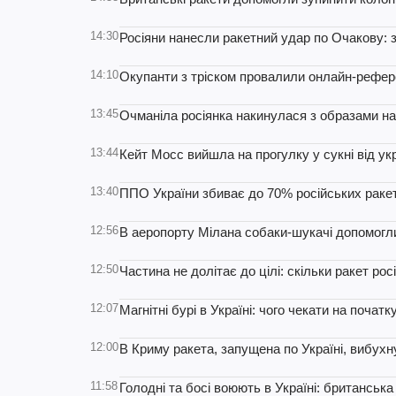
14:30
Росіяни нанесли ракетний удар по Очакову: з
14:10
Окупанти з тріском провалили онлайн-рефер
13:45
Очманіла росіянка накинулася з образами на у
13:44
Кейт Мосс вийшла на прогулку у сукні від укр
13:40
ППО України збиває до 70% російських раке
12:56
В аеропорту Мілана собаки-шукачі допомогли 
12:50
Частина не долітає до цілі: скільки ракет рос
12:07
Магнітні бурі в Україні: чого чекати на початк
12:00
В Криму ракета, запущена по Україні, вибухн
11:58
Голодні та босі воюють в Україні: британська 