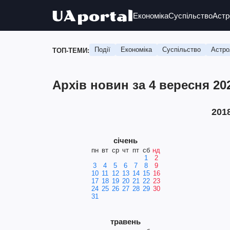
Економіка
Суспільство
Астр
Події
Економіка
Суспільство
Астро
ТОП-ТЕМИ:
Архів новин за 4 вересня 20
201
січень
пн
вт
ср
чт
пт
сб
нд
1
2
3
4
5
6
7
8
9
10
11
12
13
14
15
16
17
18
19
20
21
22
23
24
25
26
27
28
29
30
31
травень