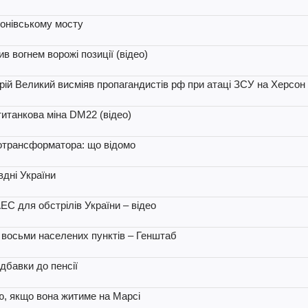
тонівському мосту
в вогнем ворожі позиції (відео)
ій Великий висміяв пропагандистів рф при атаці ЗСУ на Херсон 
титанкова міна DM22 (відео)
ротрансформатора: що відомо
вдні України
ЕС для обстрілів України – відео
 восьми населених пунктів – Генштаб
дбавки до пенсії
ю, якщо вона житиме на Марсі