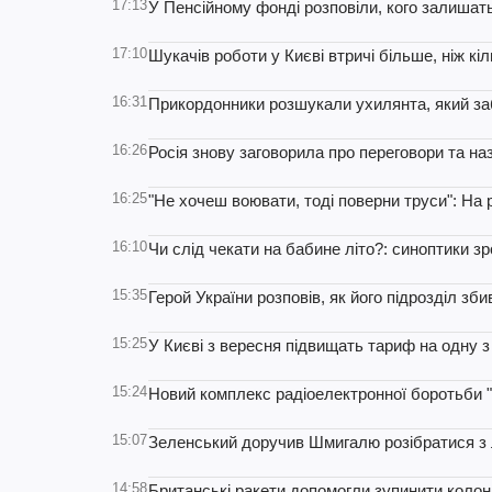
17:13
У Пенсійному фонді розповіли, кого залишать
17:10
Шукачів роботи у Києві втричі більше, ніж кіл
16:31
Прикордонники розшукали ухилянта, який за
16:26
Росія знову заговорила про переговори та н
16:25
"Не хочеш воювати, тоді поверни труси": На 
16:10
Чи слід чекати на бабине літо?: синоптики зр
15:35
Герой України розповів, як його підрозділ зб
15:25
У Києві з вересня підвищать тариф на одну 
15:24
Новий комплекс радіоелектронної боротьби "
15:07
Зеленський доручив Шмигалю розібратися з л
14:58
Британські ракети допомогли зупинити колони