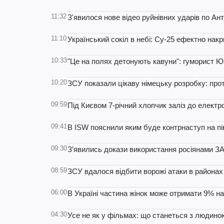
11:32
З'явилося нове відео руйнівних ударів по Ан
11:10
Український сокіл в небі: Су-25 ефектно накри
10:33
"Це на полях детонують кавуни": гуморист Юр
10:20
ЗСУ показали цікаву німецьку розробку: про
09:59
Під Києвом 7-річний хлопчик заліз до елект
09:41
В ISW пояснили яким буде контрнаступ на пі
09:30
З’явились докази використання росіянами ЗА
08:59
ЗСУ вдалося відбити ворожі атаки в районах
06:00
В Україні частина жінок може отримати 9% на
04:30
Усе не як у фільмах: що станеться з людино