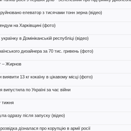
руйновано елеватор з тисячами тонн зерна (відео)
ендум на Харківщині (фото)
країнку в Домініканській республіці (відео)
аїнського дизайнера за 70 тис. гривень (фото)
т – Жирнов
виявити 13 кг кокаїну в цікавому місці (фото)
ія випустила по Україні за час війни
у тижня
ула одразу після запуску (відео)
розвідка дізналася про корупцію в армії росії