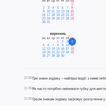
пн
вт
ср
чт
пт
сб
нд
1
2
3
4
5
6
7
8
9
10
11
12
13
14
15
16
17
18
19
20
21
22
23
24
25
26
27
28
29
30
31
вересень
пн
вт
ср
чт
пт
сб
нд
1
2
3
4
5
6
7
8
9
10
11
12
13
14
15
16
17
18
19
20
21
22
23
24
25
26
27
28
29
30
22:00
Три знаки зодіаку – найгірші водії: з ними не
21:05
Як часто потрібно змінювати губку для миття
21:00
Трьом знакам зодіаку загрожує розлучення у 