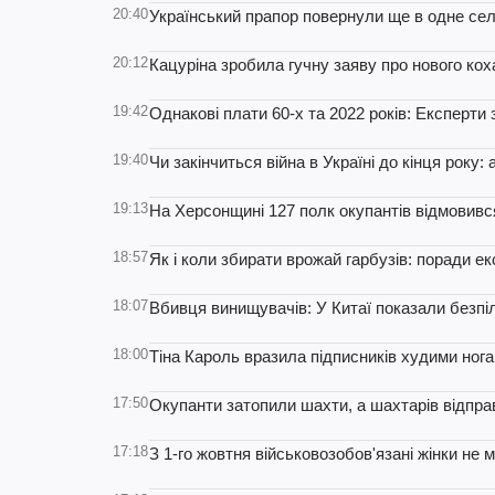
20:40
Український прапор повернули ще в одне се
20:12
Кацуріна зробила гучну заяву про нового ко
19:42
Однакові плати 60-х та 2022 років: Експерти
19:40
Чи закінчиться війна в Україні до кінця року:
19:13
На Херсонщині 127 полк окупантів відмовив
18:57
Як і коли збирати врожай гарбузів: поради ек
18:07
Вбивця винищувачів: У Китаї показали безпіл
18:00
Тіна Кароль вразила підписників худими нога
17:50
Окупанти затопили шахти, а шахтарів відпр
17:18
З 1-го жовтня військовозобов'язані жінки не