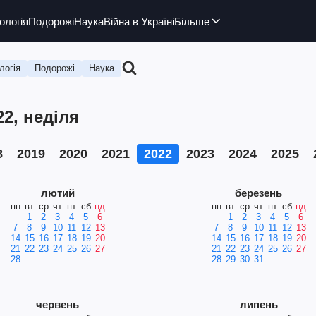
ологія
Подорожі
Наука
Війна в Україні
Більше
логія
Подорожі
Наука
22, неділя
8
2019
2020
2021
2022
2023
2024
2025
лютий
березень
пн
вт
ср
чт
пт
сб
нд
пн
вт
ср
чт
пт
сб
нд
1
2
3
4
5
6
1
2
3
4
5
6
7
8
9
10
11
12
13
7
8
9
10
11
12
13
14
15
16
17
18
19
20
14
15
16
17
18
19
20
21
22
23
24
25
26
27
21
22
23
24
25
26
27
28
28
29
30
31
червень
липень