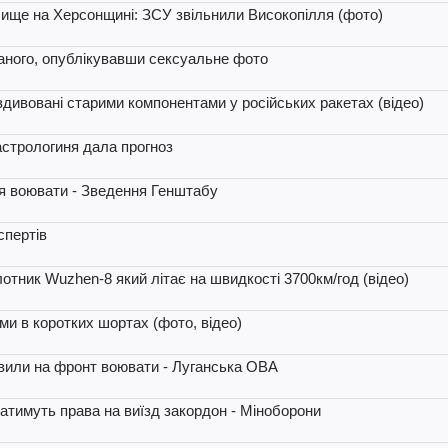
лище на Херсонщині: ЗСУ звільнили Високопілля (фото)
ханого, опублікувавши сексуальне фото
 здивовані старими компонентами у російських ракетах (відео)
 астрологиня дала прогноз
ся воювати - Зведення Генштабу
спертів
отник Wuzhen-8 який літає на швидкості 3700км/год (відео)
ми в коротких шортах (фото, відео)
авили на фронт воювати - Луганська ОВА
 матимуть права на виїзд закордон - Міноборони