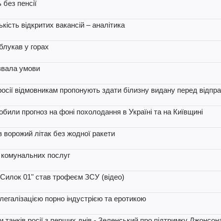
 без пенсії
ькість відкритих вакансій – аналітика
блукав у горах
азвала умови
росії відмовникам пропонують здати білизну видану перед відпра
обили прогноз на фоні похолодання в Україні та на Київщині
ив ворожий літак без жодної ракети
з комунальних послуг
Силок 01" став трофеєм ЗСУ (відео)
егалізацією порно індустрією та еротикою
 танків росії з перших днів - Зеленський про підтримку Джонсон