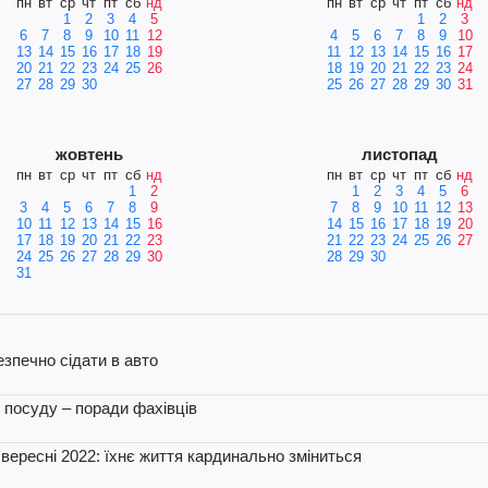
пн
вт
ср
чт
пт
сб
нд
пн
вт
ср
чт
пт
сб
нд
1
2
3
4
5
1
2
3
6
7
8
9
10
11
12
4
5
6
7
8
9
10
13
14
15
16
17
18
19
11
12
13
14
15
16
17
20
21
22
23
24
25
26
18
19
20
21
22
23
24
27
28
29
30
25
26
27
28
29
30
31
жовтень
листопад
пн
вт
ср
чт
пт
сб
нд
пн
вт
ср
чт
пт
сб
нд
1
2
1
2
3
4
5
6
3
4
5
6
7
8
9
7
8
9
10
11
12
13
10
11
12
13
14
15
16
14
15
16
17
18
19
20
17
18
19
20
21
22
23
21
22
23
24
25
26
27
24
25
26
27
28
29
30
28
29
30
31
безпечно сідати в авто
 посуду – поради фахівців
вересні 2022: їхнє життя кардинально зміниться