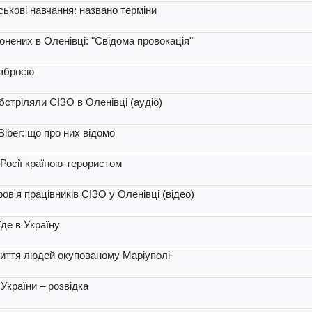
ькові навчання: названо терміни
онених в Оленівці: "Свідома провокація"
 зброєю
бстріляли СІЗО в Оленівці (аудіо)
iber: що про них відомо
 Росії країною-терористом
ов'я працівників СІЗО у Оленівці (відео)
їде в Україну
 життя людей окупованому Маріуполі
України – розвідка