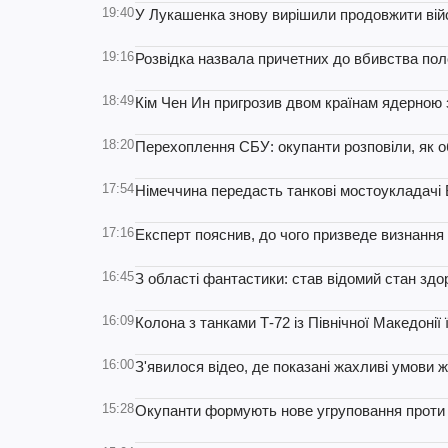
19:40
У Лукашенка знову вирішили продовжити війс
19:16
Розвідка назвала причетних до вбивства пол
18:49
Кім Чен Ин пригрозив двом країнам ядерною
18:20
Перехоплення СБУ: окупанти розповіли, як о
17:54
Німеччина передасть танкові мостоукладачі B
17:16
Експерт пояснив, до чого призведе визнання
16:45
З області фантастики: став відомий стан здор
16:09
Колона з танками Т-72 із Північної Македонії 
16:00
З'явилося відео, де показані жахливі умови
15:28
Окупанти формують нове угруповання проти 