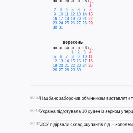
пн
вт
ср
чт
пт
сб
нд
1
2
3
4
5
6
7
8
9
10
11
12
13
14
15
16
17
18
19
20
21
22
23
24
25
26
27
28
29
30
31
вересень
пн
вт
ср
чт
пт
сб
нд
1
2
3
4
5
6
7
8
9
10
11
12
13
14
15
16
17
18
19
20
21
22
23
24
25
26
27
28
29
30
20:50
Нацбанк заборонив обмінникам виставляти т
20:18
Україна підготувала 10 суден із зерном уперш
20:02
ЗСУ підірвали склад окупантів під Нікополем