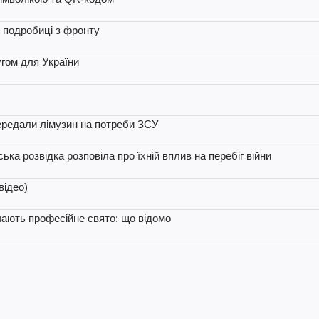
 подробиці з фронту
угом для України
ередали лімузин на потреби ЗСУ
ька розвідка розповіла про їхній вплив на перебіг війни
відео)
чають професійне свято: що відомо