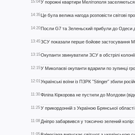
15:04
У порожні квартири Мелітополя заселяються
14:35
Це була велика нагода розповісти світові про
14:20
Посли G7 та Зеленьский прибули до Одеси д
13:45
ЗСУ показали перше бойове застосування М
13:15
Окупанти звинуватили ЗСУ в обстрілі колоні
12:15
У Миколаєві окупанти вдарили по зупинці гр
12:01
Українські воїни із ПЗРК "Stinger" збили росі
11:30
Філіпа Кіркорова не пустили до Молдови (від
11:25
У прикордонній з Україною Брянської області 
11:08
Дніпро забарвився у токсично зелений колір:
11:05
Balenciaga випускає світшот з українською 