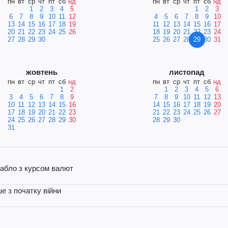
пн
вт
ср
чт
пт
сб
нд
пн
вт
ср
чт
пт
сб
нд
1
2
3
4
5
1
2
3
6
7
8
9
10
11
12
4
5
6
7
8
9
10
13
14
15
16
17
18
19
11
12
13
14
15
16
17
20
21
22
23
24
25
26
18
19
20
21
22
23
24
27
28
29
30
25
26
27
28
29
30
31
жовтень
листопад
пн
вт
ср
чт
пт
сб
нд
пн
вт
ср
чт
пт
сб
нд
1
2
1
2
3
4
5
6
3
4
5
6
7
8
9
7
8
9
10
11
12
13
10
11
12
13
14
15
16
14
15
16
17
18
19
20
17
18
19
20
21
22
23
21
22
23
24
25
26
27
24
25
26
27
28
29
30
28
29
30
31
абло з курсом валют
е з початку війни