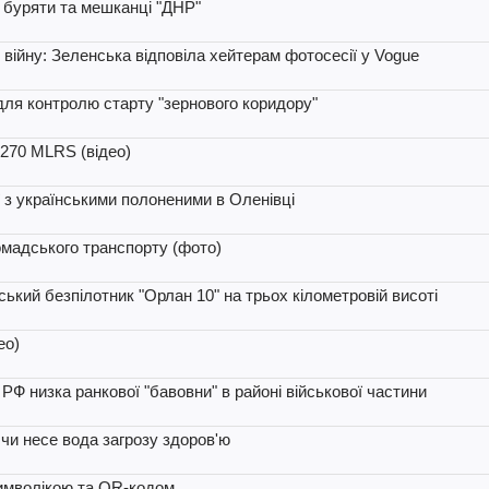
 буряти та мешканці "ДНР"
 війну: Зеленська відповіла хейтерам фотосесії у Vogue
ля контролю старту "зернового коридору"
270 MLRS (відео)
ї з українськими полоненими в Оленівці
омадського транспорту (фото)
йський безпілотник "Орлан 10" на трьох кілометровій висоті
ео)
РФ низка ранкової "бавовни" в районі військової частини
 чи несе вода загрозу здоров'ю
символікою та QR-кодом