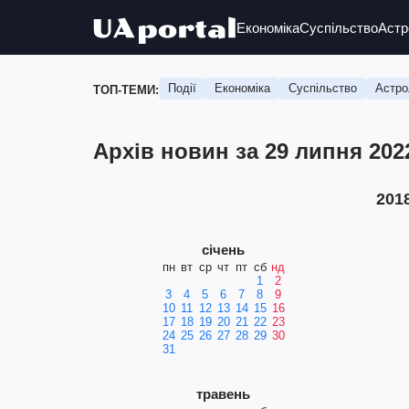
Економіка
Суспільство
Астр
Події
Економіка
Суспільство
Астро
ТОП-ТЕМИ:
Архів новин за 29 липня 202
201
січень
пн
вт
ср
чт
пт
сб
нд
1
2
3
4
5
6
7
8
9
10
11
12
13
14
15
16
17
18
19
20
21
22
23
24
25
26
27
28
29
30
31
травень