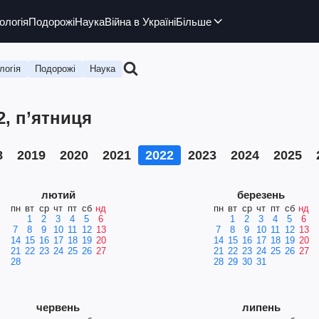
ологія
Подорожі
Наука
Війна в Україні
Більше
логія
Подорожі
Наука
2, п’ятниця
8
2019
2020
2021
2022
2023
2024
2025
лютий
березень
пн
вт
ср
чт
пт
сб
нд
пн
вт
ср
чт
пт
сб
нд
1
2
3
4
5
6
1
2
3
4
5
6
7
8
9
10
11
12
13
7
8
9
10
11
12
13
14
15
16
17
18
19
20
14
15
16
17
18
19
20
21
22
23
24
25
26
27
21
22
23
24
25
26
27
28
28
29
30
31
червень
липень