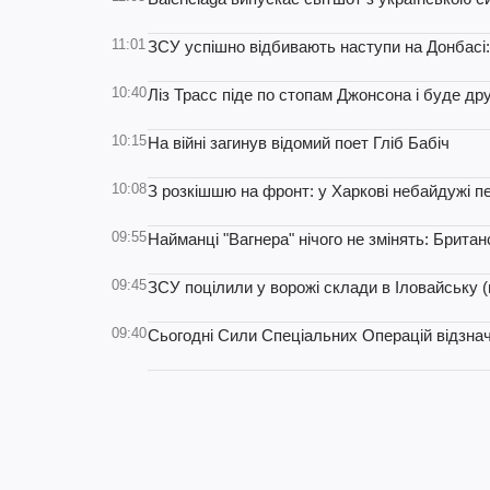
11:01
ЗСУ успішно відбивають наступи на Донбасі:
10:40
Ліз Трасс піде по стопам Джонсона і буде др
10:15
На війні загинув відомий поет Гліб Бабіч
10:08
З розкішшю на фронт: у Харкові небайдужі п
09:55
Найманці "Вагнера" нічого не змінять: Британс
09:45
ЗСУ поцілили у ворожі склади в Іловайську (
09:40
Сьогодні Сили Спеціальних Операцій відзна