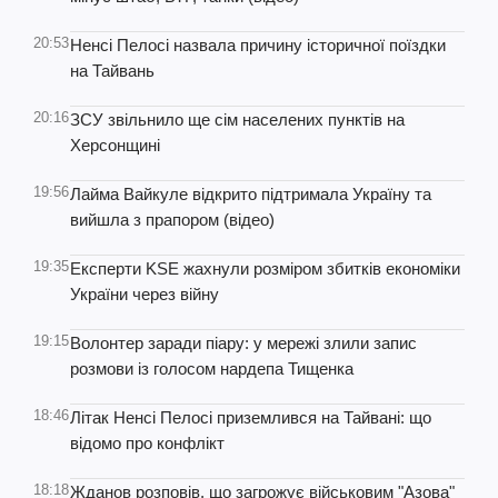
20:53
Ненсі Пелосі назвала причину історичної поїздки
на Тайвань
20:16
ЗСУ звільнило ще сім населених пунктів на
Херсонщині
19:56
Лайма Вайкуле відкрито підтримала Україну та
вийшла з прапором (відео)
19:35
Експерти KSE жахнули розміром збитків економіки
України через війну
19:15
Волонтер заради піару: у мережі злили запис
розмови із голосом нардепа Тищенка
18:46
Літак Ненсі Пелосі приземлився на Тайвані: що
відомо про конфлікт
18:18
Жданов розповів, що загрожує військовим "Азова"