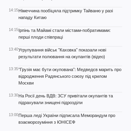
14:15
Німеччина пообіцяла підтримку Тайваню у разі
нападу Китаю
14:15
Ірпінь та Майамі стали містами-побратимами:
перші плоди співпраці
13:40
Угрупування військ "Каховка" показали нові
результати полювання на окупантів (відео)
13:35
"Грузія має бути окупована": Медведєв марить про
відродження Радянського союзу під крилом
Москви
13:30
На Росії день ВДВ: ЗСУ привітали окупантів та
підрахували знищені підрозділи
13:00
Перша леді України підписала Меморандум про
взаєморозуміння з ЮНІСЕФ