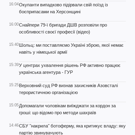
16:04
Окупанти випадково підірвали свій поїзд із
боєприпасами на Херсонщині
16:00
Снайпери 79-ї бригади ДШВ розповіли про
особливості своєї професії (відео)
15:40
Шольц: ми поставляємо Україні зброю, якої немає
навіть у німецької армії
15:39
У центрах ухвалення рішень РФ активно працює
українська агентура - ГУР
15:25
Верховний суд РФ визнав захисників Азовсталі
терористичною організацією
15:05
Допомагали чоловікам виїжджати за кордон за
гроші: що відомо про методи шахраїв
14:46
СБУ "накрила" ботоферму, яка критикує владу: яку
партію звинувачують