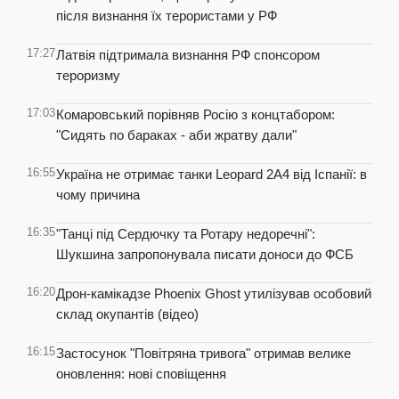
після визнання їх терористами у РФ
17:27
Латвія підтримала визнання РФ спонсором
тероризму
17:03
Комаровський порівняв Росію з концтабором:
"Сидять по бараках - аби жратву дали"
16:55
Україна не отримає танки Leopard 2А4 від Іспанії: в
чому причина
16:35
"Танці під Сердючку та Ротару недоречні":
Шукшина запропонувала писати доноси до ФСБ
16:20
Дрон-камікадзе Phoenix Ghost утилізував особовий
склад окупантів (відео)
16:15
Застосунок "Повітряна тривога" отримав велике
оновлення: нові сповіщення