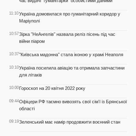
час видачі "гуманітарки" особистими даними
11:10
Україна домовилася про гуманітарний коридор у
Маріуполі
10:57
Зірка "НеАнгелів" назвала реліз пісень під час
війни піаром
10:37
"Київська мадонна" стала іконою у храмі Неаполя
10:10
Україна посилила авіацію та отримала запчастини
для літаків
10:00
Гороскоп на 20 квітня 2022 року
09:44
Офіцери РФ таємно вивозять свої сім'ї із Брянської
області
09:19
Зеленський має намір продовжити воєнний стан