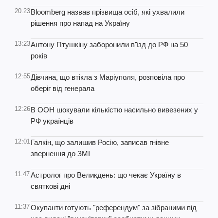
20:23
Bloomberg назвав прізвища осіб, які ухвалили
рішення про напад на Україну
13:23
Антону Птушкіну заборонили в'їзд до РФ на 50
років
12:55
Дівчина, що втікла з Маріуполя, розповіла про
оберіг від генерала
12:26
В ООН шокували кількістю насильно вивезених у
РФ українців
12:01
Галкін, що залишив Росію, записав гнівне
звернення до ЗМІ
11:47
Астролог про Великдень: що чекає Україну в
святкові дні
11:37
Окупанти готують "референдум" за зібраними під