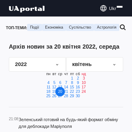
Ukr
Події
Економіка
Суспільство
Астрологія
Подо
ТОП-ТЕМИ:
Архів новин за 20 квітня 2022, середа
2022
квітень
пн
вт
ср
чт
пт
сб
нд
1
2
3
4
5
6
7
8
9
10
11
12
13
14
15
16
17
18
19
20
21
22
23
24
25
26
27
28
29
30
21:08
Зеленський готовий на будь-який формат обміну
для деблокади Маріуполя