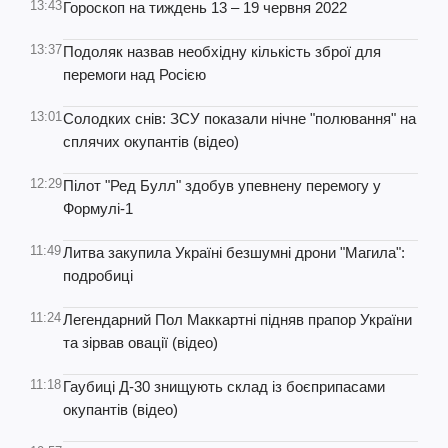
13:43
Гороскоп на тиждень 13 – 19 червня 2022
13:37
Подоляк назвав необхідну кількість зброї для
перемоги над Росією
13:01
Солодких снів: ЗСУ показали нічне "полювання" на
сплячих окупантів (відео)
12:29
Пілот "Ред Булл" здобув упевнену перемогу у
Формулі-1
11:49
Литва закупила Україні безшумні дрони "Магила":
подробиці
11:24
Легендарний Пол Маккартні підняв прапор України
та зірвав овації (відео)
11:18
Гаубиці Д-30 знищують склад із боєприпасами
окупантів (відео)