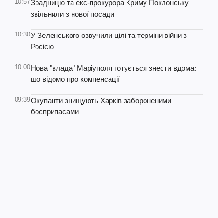
10:57
Зрадницю та екс-прокурора Криму Поклонську
звільнили з нової посади
10:30
У Зеленського озвучили цілі та терміни війни з
Росією
10:00
Нова "влада" Маріуполя готується знести вдома:
що відомо про компенсації
09:39
Окупанти знищують Харків забороненими
боєприпасами