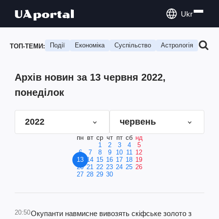
Ukr
Події
Економіка
Суспільство
Астрологія
Подо
ТОП-ТЕМИ:
Архів новин за 13 червня 2022,
понеділок
2022
червень
пн
вт
ср
чт
пт
сб
нд
1
2
3
4
5
6
7
8
9
10
11
12
13
14
15
16
17
18
19
20
21
22
23
24
25
26
27
28
29
30
20:50
Окупанти навмисне вивозять скіфське золото з