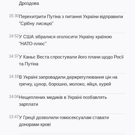
Дроздова
15:30
Перехитрити Путіна з питання України відправили
"Срібну лисицю"
14:52
У США зібралися оголосити Україну країною
"НАТО-плюс"
14:37
У Каньє Веста спростували його плани щодо Росії
та Путіна
14:18
В Україні запровадили держрегулювання цін на
гречку, цукор, борошно, молоко, яйця, курей
14:04
Нещеплених медиків в Україні позбавлять
зарплати
13:47
У Греції дозволили гомосексуалам ставати
донорами крові