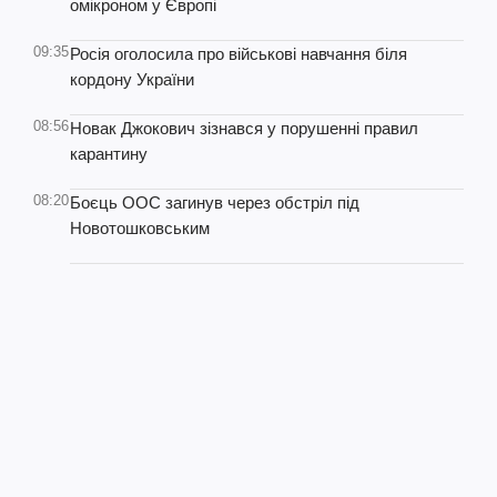
омікроном у Європі
09:35
Росія оголосила про військові навчання біля
кордону України
08:56
Новак Джокович зізнався у порушенні правил
карантину
08:20
Боєць ООС загинув через обстріл під
Новотошковським