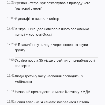
18:25
Руслан Стефанчук пожартував з приводу його
"раптової смерті"
18:05
У дельфінів виявили клітор
17:47
В Україні скандал навколо п'яного полковника
поліції у костюмі Gucci
17:26
У Бразилії гинуть люди через повені та зсуви
ґрунту
16:58
Україна посіла 35 місце у рейтингу привабливості
паспортів
16:41
Люди третину часу неспання проводять із
мобільним
16:11
Названий претендент на місце Кличка у КМДА
15:51
Новий власник "4 каналу" позбавився Остапа