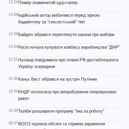
13:24
Помер знаменитий щур-сапер
13:08
Індійський актор вибачився перед зіркою
бадмінтону за "сексистський" твіт
12:38
Байден зібрався переглянути закони про вибори
12:04
Росія почала купувати ковбасу виробництва "ДНР"
11:51
Нуланд повідомила про плани РФ дестабілізувати
Україну зсередини
11:30
Каньє Вест зібрався на зустріч Путіним
10:59
КНДР оголосила про випробування гіперзвукових
ракет
10:39
Таліби розширили програму "їжа за роботу"
09:57
ВООЗ оцінила обсяги та терміни зараження