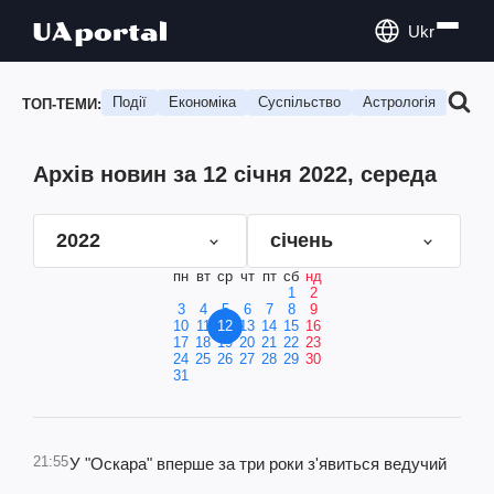
Ukr
Події
Економіка
Суспільство
Астрологія
Подо
ТОП-ТЕМИ:
Архів новин за 12 січня 2022, середа
2022
січень
пн
вт
ср
чт
пт
сб
нд
1
2
3
4
5
6
7
8
9
10
11
12
13
14
15
16
17
18
19
20
21
22
23
24
25
26
27
28
29
30
31
21:55
У "Оскара" вперше за три роки з'явиться ведучий