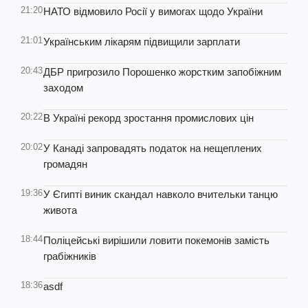
21:20
НАТО відмовило Росії у вимогах щодо України
21:01
Українським лікарям підвищили зарплати
20:43
ДБР пригрозило Порошенко жорстким запобіжним
заходом
20:22
В Україні рекорд зростання промислових цін
20:02
У Канаді запровадять податок на нещеплених
громадян
19:36
У Єгипті виник скандал навколо вчительки танцю
живота
18:44
Поліцейські вирішили ловити покемонів замість
грабіжників
18:36
asdf