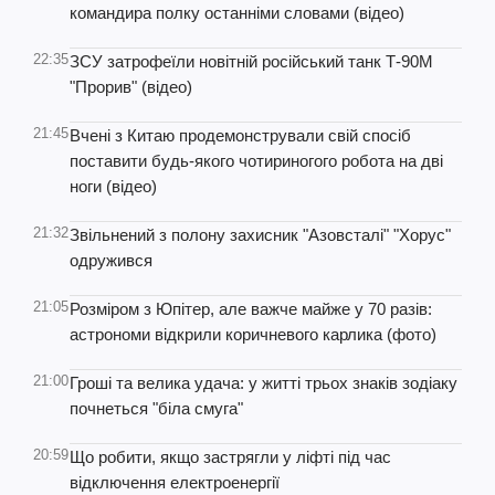
командира полку останніми словами (відео)
22:35
ЗСУ затрофеїли новітній російський танк Т-90М
"Прорив" (відео)
21:45
Вчені з Китаю продемонстрували свій спосіб
поставити будь-якого чотириногого робота на дві
ноги (відео)
21:32
Звільнений з полону захисник "Азовсталі" "Хорус"
одружився
21:05
Розміром з Юпітер, але важче майже у 70 разів:
астрономи відкрили коричневого карлика (фото)
21:00
Гроші та велика удача: у житті трьох знаків зодіаку
почнеться "біла смуга"
20:59
Що робити, якщо застрягли у ліфті під час
відключення електроенергії