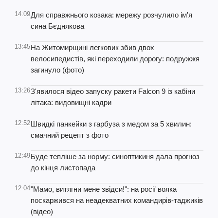
14:09
Для справжнього козака: мережу розчулило ім'я
сина Бєднякова
13:45
На Житомирщині легковик збив двох
велосипедистів, які переходили дорогу: подружжя
загинуло (фото)
13:26
З'явилося відео запуску ракети Falcon 9 із кабіни
літака: видовищні кадри
12:52
Швидкі панкейки з гарбуза з медом за 5 хвилин:
смачний рецепт з фото
12:49
Буде тепліше за норму: синоптикиня дала прогноз
до кінця листопада
12:04
"Мамо, витягни мене звідси!": на росії вояка
поскаржився на неадекватних командирів-таджиків
(відео)