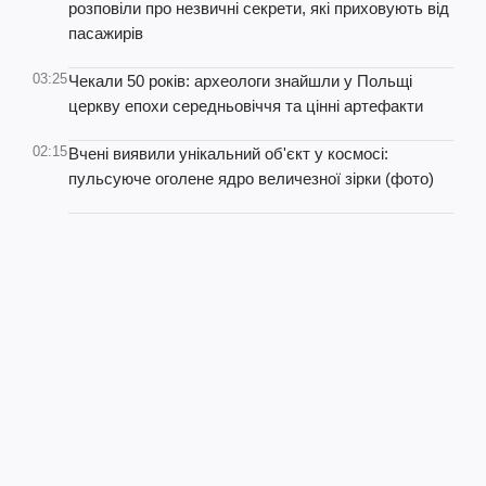
розповіли про незвичні секрети, які приховують від
пасажирів
03:25
Чекали 50 років: археологи знайшли у Польщі
церкву епохи середньовіччя та цінні артефакти
02:15
Вчені виявили унікальний об'єкт у космосі:
пульсуюче оголене ядро величезної зірки (фото)