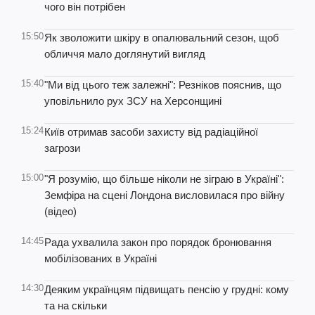
чого він потрібен
15:50
Як зволожити шкіру в опалювальний сезон, щоб
обличчя мало доглянутий вигляд
15:40
"Ми від цього теж залежні": Резніков пояснив, що
уповільнило рух ЗСУ на Херсонщині
15:24
Київ отримав засоби захисту від радіаційної
загрози
15:00
"Я розумію, що більше ніколи не зіграю в Україні":
Земфіра на сцені Лондона висловилася про війну
(відео)
14:45
Рада ухвалила закон про порядок бронювання
мобілізованих в Україні
14:30
Деяким українцям підвищать пенсію у грудні: кому
та на скільки