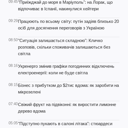
09:45
"Приїжджай до моря в Маріуполь": на Лорак, що
відпочиває в Іспанії, накинулися хейтери
09:29
Працюють по всьому світу: путін задіяв близько 20
осіб для досягнення переговорів з Україною
08:50
"Ситуація залишається складною": Кличко
розповів, скільки споживачів залишаються без
світла
08:16
Укренерго змінив графіки погодинних відключень
електроенергії: коли не буде світла
08:15
Бізнес з прибутком до $2тис вдома: як заробити на
мікрозелені
07:40
Свіжий фрукт на підвіконні: як виростити лимонне
дерево вдома
05:05
"Підступно пукають в салоні літака": стюардеси