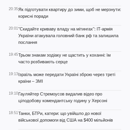
20:35
Як підготувати квартиру до зими, щоб не мерзнути:
корисні поради
20:01
"Скидайте криваву владу на мітингах": ІТ-армія
України атакувала головний банк рф та залишила
послання
19:45
Трьом знакам зодіаку не щастить у коханні: їм
часто розбивають серце
19:13
Ізраїль може передати Україні зброю через треті
країни – ЗМІ
19:10
Гауляйтер Стремоусов видалив відео про
цілодобову комендантську годину у Херсоні
18:51
Танки, БТРи, катери: що увійшло до нової
військової допомоги від США на $400 мільйонів