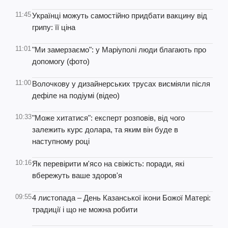
11:45
Українці можуть самостійно придбати вакцину від
грипу: її ціна
11:01
"Ми замерзаємо": у Маріуполі люди благають про
допомогу (фото)
11:00
Волочкову у дизайнерських трусах висміяли після
дефіле на подіумі (відео)
10:33
"Може хитатися": експерт розповів, від чого
залежить курс долара, та яким він буде в
наступному році
10:16
Як перевірити м'ясо на свіжість: поради, які
вбережуть ваше здоров'я
09:55
4 листопада – День Казанської ікони Божої Матері:
традиції і що не можна робити