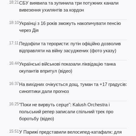
18:21
СБУ виявила та зупинила три потужних канали
вивезення ухилянтів за кордон
18:10
Українці з 16 років зможуть накопичувати пенсію
через Дія
17:11
Педофіли та терористи: путін офіційно дозволив
відправляти на війну засуджених (фото указу)
16:44
Українські військові показали ліквідацію танка
окупантів впритул (відео)
16:37
На вихідних очікується дощ, туман та +17 градусів:
синоптики дали прогноз
16:25
"Поки не вирвуть серце": Kalush Orchestra і
польський репер записали спільний трек про
боротьбу (відео)
15:51
У Парижі представили велосипед-катафалк: для