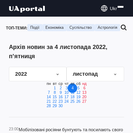
Ukr
Події
Економіка
Суспільство
Астрологія
Подо
ТОП-ТЕМИ:
Архів новин за 4 листопада 2022,
п’ятниця
2022
листопад
пн
вт
ср
чт
пт
сб
нд
1
2
3
4
5
6
7
8
9
10
11
12
13
14
15
16
17
18
19
20
21
22
23
24
25
26
27
28
29
30
23:00
Мобілізовані росіяни бунтують та посилають свого