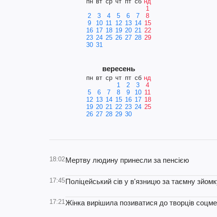
пн
вт
ср
чт
пт
сб
нд
1
2
3
4
5
6
7
8
9
10
11
12
13
14
15
16
17
18
19
20
21
22
23
24
25
26
27
28
29
30
31
вересень
пн
вт
ср
чт
пт
сб
нд
1
2
3
4
5
6
7
8
9
10
11
12
13
14
15
16
17
18
19
20
21
22
23
24
25
26
27
28
29
30
18:02
Мертву людину принесли за пенсією
17:45
Поліцейський сів у в'язницю за таємну зйом
17:21
Жінка вирішила позиватися до творців соцм