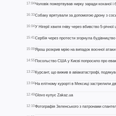
17:04
Чоловік пожертвував нирку заради коханої і 
16:33
Собаку врятували за допомогою дрону з сос
16:04
У Нігерії хвиля гніву через вбивство 5-річної
15:41
Сербія через протести згорнула будівництво 
15:09
Ярош розкрив мрію на випадок воєнної атаки 
14:55
Посольство США у Києві попросило про ева
13:23
Курсант, що вижив в авіакатастрофі, подяку
13:04
На елітному курорті в Мексиці застрелили д
12:49
Glovo купує Zakaz.ua
12:10
Фотографія Зеленського з патронами спанте