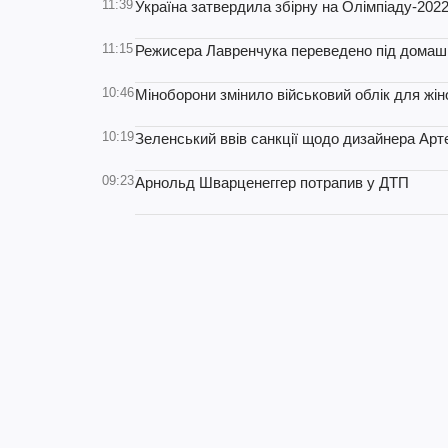
11:39
Україна затвердила збірну на Олімпіаду-202
11:15
Режисера Лавренчука переведено під домашні
10:46
Міноборони змінило військовий облік для жін
10:19
Зеленський ввів санкції щодо дизайнера Ар
09:23
Арнольд Шварценеггер потрапив у ДТП