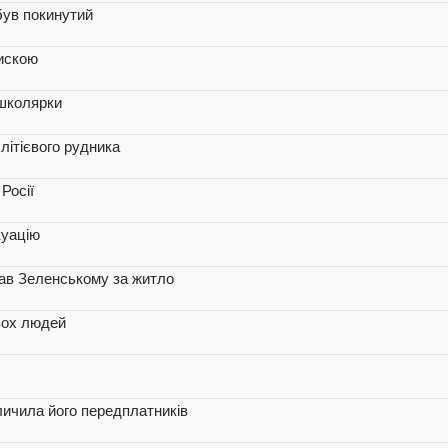
був покинутий
искою
 школярки
літієвого рудника
Росії
куацію
вав Зеленському за житло
вох людей
личила його передплатників