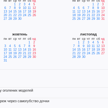
пн
вт
ср
чт
пт
сб
нд
пн
вт
ср
чт
пт
сб
нд
1
2
3
4
5
1
2
3
6
7
8
9
10
11
12
4
5
6
7
8
9
10
13
14
15
16
17
18
19
11
12
13
14
15
16
17
20
21
22
23
24
25
26
18
19
20
21
22
23
24
27
28
29
30
25
26
27
28
29
30
31
жовтень
листопад
пн
вт
ср
чт
пт
сб
нд
пн
вт
ср
чт
пт
сб
нд
1
2
1
2
3
4
5
6
3
4
5
6
7
8
9
7
8
9
10
11
12
13
10
11
12
13
14
15
16
14
15
16
17
18
19
20
17
18
19
20
21
22
23
21
22
23
24
25
26
27
24
25
26
27
28
29
30
28
29
30
31
ку оголених моделей
ереж через самогубство дочки