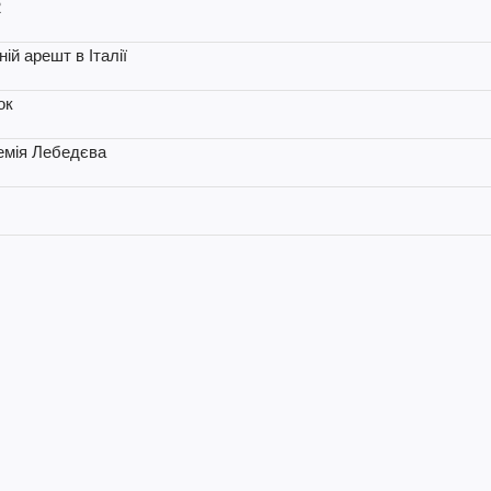
2
й арешт в Італії
ок
темія Лебедєва