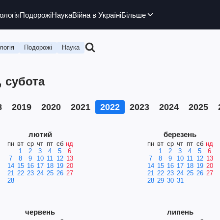
ологія
Подорожі
Наука
Війна в Україні
Більше
логія
Подорожі
Наука
, субота
8
2019
2020
2021
2022
2023
2024
2025
лютий
березень
пн
вт
ср
чт
пт
сб
нд
пн
вт
ср
чт
пт
сб
нд
1
2
3
4
5
6
1
2
3
4
5
6
7
8
9
10
11
12
13
7
8
9
10
11
12
13
14
15
16
17
18
19
20
14
15
16
17
18
19
20
21
22
23
24
25
26
27
21
22
23
24
25
26
27
28
28
29
30
31
червень
липень