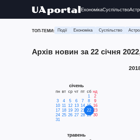
Економіка
Суспільство
Астр
Події
Економіка
Суспільство
Астро
ТОП-ТЕМИ:
Архів новин за 22 січня 2022
201
січень
пн
вт
ср
чт
пт
сб
нд
1
2
3
4
5
6
7
8
9
10
11
12
13
14
15
16
17
18
19
20
21
22
23
24
25
26
27
28
29
30
31
травень