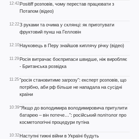
12:42
Positiff розповів, чому перестав працювати з
Потапом (відео)
12:22
З руками та очима у склянці: як приготувати
фруктовий пунш на Гелловін
12:10
Науковець в Перу знайшов киплячу річку (відео)
11:29
Росія витрачає боєприпаси швидше, ніж виробляє
- Британська розвідка
11:25
"росія становитиме загрозу": експерт розповів, що
потрібно, аби рф більше не нападала на сусідні
країни
10:39
"Якщо до володимира володимировича притулити
батарею – він потече…": російський політолог про
косметологічні процедури путіна
10:32
Наступні тижні війни в Україні будуть