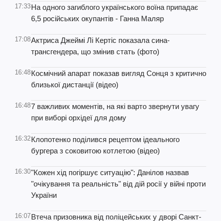
17:33
На одного загиблого українського воїна припадає
6,5 російських окупантів - Ганна Маляр
17:08
Актриса Джеймі Лі Кертіс показала сина-
трансгендера, що змінив стать (фото)
16:48
Космічний апарат показав вигляд Сонця з критично
близької дистанції (відео)
16:48
7 важливих моментів, на які варто звернути увагу
при виборі орхідеї для дому
16:32
Клопотенко поділився рецептом ідеального
бургера з соковитою котлетою (відео)
16:30
"Кожен хід погіршує ситуацію": Данілов назвав
"очікування та реальність" від дій росії у війні проти
України
16:07
Втеча призовника від поліцейських у дворі Санкт-