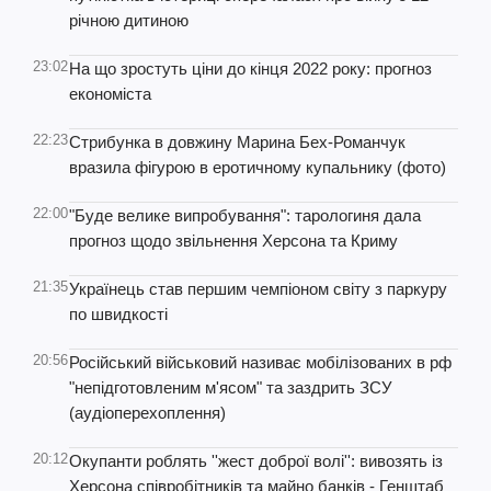
річною дитиною
23:02
На що зростуть ціни до кінця 2022 року: прогноз
економіста
22:23
Стрибунка в довжину Марина Бех-Романчук
вразила фігурою в еротичному купальнику (фото)
22:00
"Буде велике випробування": тарологиня дала
прогноз щодо звільнення Херсона та Криму
21:35
Українець став першим чемпіоном світу з паркуру
по швидкості
20:56
Російський військовий називає мобілізованих в рф
"непідготовленим м'ясом" та заздрить ЗСУ
(аудіоперехоплення)
20:12
Окупанти роблять ''жест доброї волі'': вивозять із
Херсона співробітників та майно банків - Генштаб