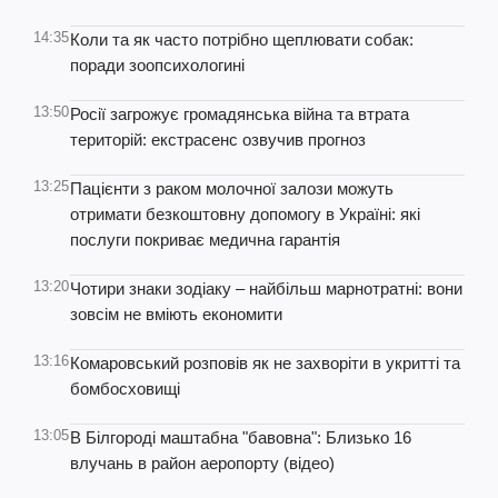
14:35
Коли та як часто потрібно щеплювати собак:
поради зоопсихологині
13:50
Росії загрожує громадянська війна та втрата
територій: екстрасенс озвучив прогноз
13:25
Пацієнти з раком молочної залози можуть
отримати безкоштовну допомогу в Україні: які
послуги покриває медична гарантія
13:20
Чотири знаки зодіаку – найбільш марнотратні: вони
зовсім не вміють економити
13:16
Комаровський розповів як не захворіти в укритті та
бомбосховищі
13:05
В Білгороді маштабна "бавовна": Близько 16
влучань в район аеропорту (відео)