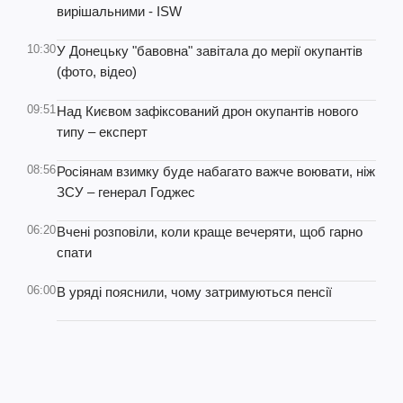
вирішальними - ISW
10:30
У Донецьку "бавовна" завітала до мерії окупантів
(фото, відео)
09:51
Над Києвом зафіксований дрон окупантів нового
типу – експерт
08:56
Росіянам взимку буде набагато важче воювати, ніж
ЗСУ – генерал Годжес
06:20
Вчені розповіли, коли краще вечеряти, щоб гарно
спати
06:00
В уряді пояснили, чому затримуються пенсії