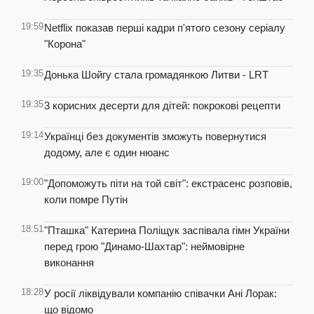
19:59
Netflix показав перші кадри п'ятого сезону серіалу
"Корона"
19:35
Донька Шойгу стала громадянкою Литви - LRT
19:35
3 корисних десерти для дітей: покрокові рецепти
19:14
Українці без документів зможуть повернутися
додому, але є один нюанс
19:00
"Допоможуть піти на той світ": екстрасенс розповів,
коли помре Путін
18:51
"Пташка" Катерина Поліщук заспівала гімн України
перед грою "Динамо-Шахтар": неймовірне
виконання
18:28
У росії ліквідували компанію співачки Ані Лорак:
що відомо