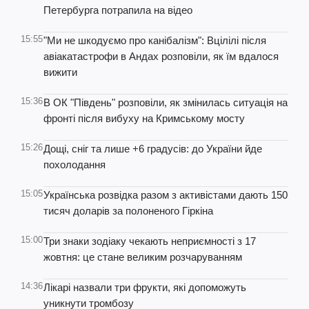
Петербурга потрапила на відео
15:55
"Ми не шкодуємо про канібалізм": Вцілілі після
авіакатастрофи в Андах розповіли, як їм вдалося
вижити
15:36
В ОК "Південь" розповіли, як змінилась ситуація на
фронті після вибуху на Кримському мосту
15:26
Дощі, сніг та лише +6 градусів: до України йде
похолодання
15:05
Українська розвідка разом з активістами дають 150
тисяч доларів за полоненого Гіркіна
15:00
Три знаки зодіаку чекають неприємності з 17
жовтня: це стане великим розчаруванням
14:36
Лікарі назвали три фрукти, які допоможуть
уникнути тромбозу