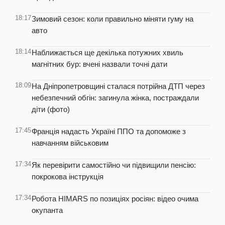
18:17
Зимовий сезон: коли правильно міняти гуму на
авто
18:14
Наближається ще декілька потужних хвиль
магнітних бур: вчені назвали точні дати
18:09
На Дніпропетровщині сталася потрійна ДТП через
небезпечний обгін: загинула жінка, постраждали
діти (фото)
17:45
Франція надасть Україні ППО та допоможе з
навчанням військовим
17:34
Як перевірити самостійно чи підвищили пенсію:
покрокова інструкція
17:34
Робота HIMARS по позиціях росіян: відео очима
окупанта