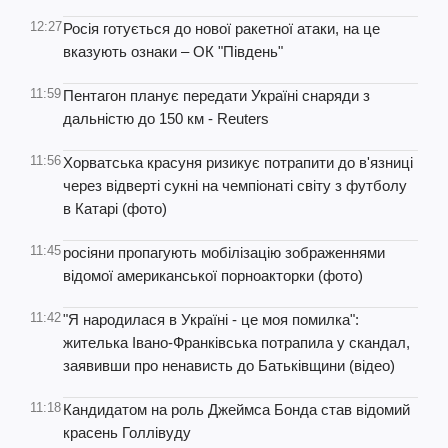
12:27
Росія готується до нової ракетної атаки, на це
вказують ознаки – ОК "Південь"
11:59
Пентагон планує передати Україні снаряди з
дальністю до 150 км - Reuters
11:56
Хорватська красуня ризикує потрапити до в'язниці
через відверті сукні на чемпіонаті світу з футболу
в Катарі (фото)
11:45
росіяни пропагують мобілізацію зображеннями
відомої американської порноакторки (фото)
11:42
"Я народилася в Україні - це моя помилка":
жителька Івано-Франківська потрапила у скандал,
заявивши про ненависть до Батьківщини (відео)
11:18
Кандидатом на роль Джеймса Бонда став відомий
красень Голлівуду