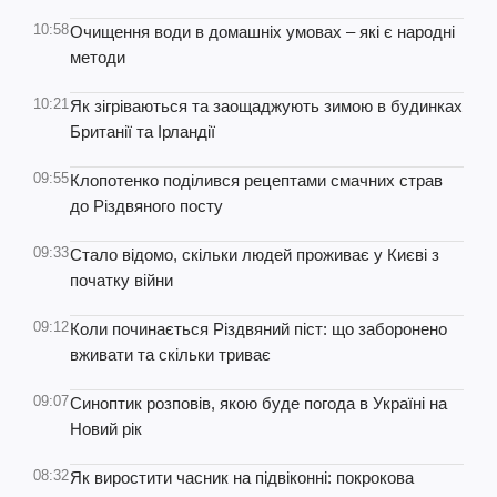
10:58
Очищення води в домашніх умовах – які є народні
методи
10:21
Як зігріваються та заощаджують зимою в будинках
Британії та Ірландії
09:55
Клопотенко поділився рецептами смачних страв
до Різдвяного посту
09:33
Стало відомо, скільки людей проживає у Києві з
початку війни
09:12
Коли починається Різдвяний піст: що заборонено
вживати та скільки триває
09:07
Синоптик розповів, якою буде погода в Україні на
Новий рік
08:32
Як виростити часник на підвіконні: покрокова