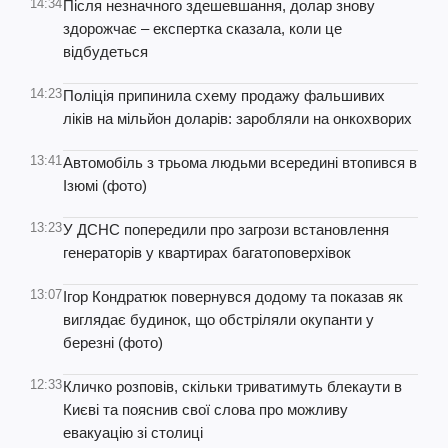
14:34
Після незначного здешевшання, долар знову
здорожчає – експертка сказала, коли це
відбудеться
14:23
Поліція припинила схему продажу фальшивих
ліків на мільйон доларів: заробляли на онкохворих
13:41
Автомобіль з трьома людьми всередині втопився в
Ізюмі (фото)
13:23
У ДСНС попередили про загрози встановлення
генераторів у квартирах багатоповерхівок
13:07
Ігор Кондратюк повернувся додому та показав як
виглядає будинок, що обстріляли окупанти у
березні (фото)
12:33
Кличко розповів, скільки триватимуть блекаути в
Києві та пояснив свої слова про можливу
евакуацію зі столиці