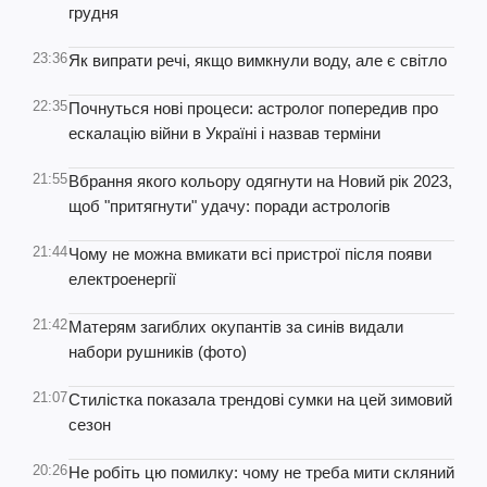
грудня
23:36
Як випрати речі, якщо вимкнули воду, але є світло
22:35
Почнуться нові процеси: астролог попередив про
ескалацію війни в Україні і назвав терміни
21:55
Вбрання якого кольору одягнути на Новий рік 2023,
щоб "притягнути" удачу: поради астрологів
21:44
Чому не можна вмикати всі пристрої після появи
електроенергії
21:42
Матерям загиблих окупантів за синів видали
набори рушників (фото)
21:07
Стилістка показала трендові сумки на цей зимовий
сезон
20:26
Не робіть цю помилку: чому не треба мити скляний