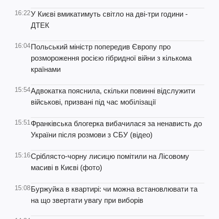
16:22
У Києві вмикатимуть світло на дві-три години -
ДТЕК
16:04
Польський міністр попередив Європу про
розмороження росією гібридної війни з кількома
країнами
15:54
Адвокатка пояснила, скільки повинні відслужити
військові, призвані під час мобілізації
15:51
Франківська блогерка вибачилася за ненависть до
України після розмови з СБУ (відео)
15:16
Сріблясто-чорну лисицю помітили на Лісовому
масиві в Києві (фото)
15:08
Буржуйка в квартирі: чи можна встановлювати та
на що звертати увагу при виборів