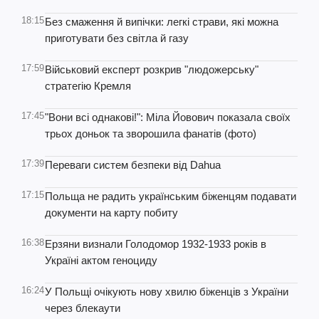
18:15
Без смаження й випічки: легкі страви, які можна
приготувати без світла й газу
17:59
Військовий експерт розкрив "людожерську"
стратегію Кремля
17:45
"Вони всі однакові!": Міла Йовович показала своїх
трьох доньок та зворошила фанатів (фото)
17:39
Переваги систем безпеки від Dahua
17:15
Польща не радить українським біженцям подавати
документи на карту побиту
16:38
Ерзяни визнали Голодомор 1932-1933 років в
Україні актом геноциду
16:24
У Польщі очікують нову хвилю біженців з України
через блекаути