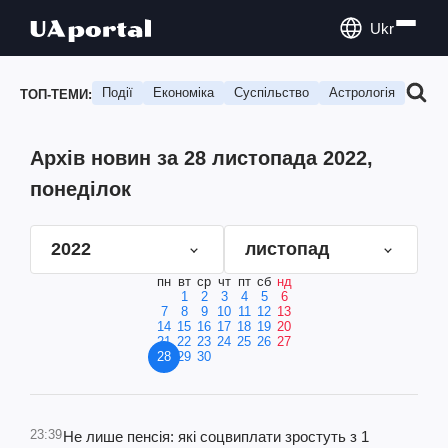
Ukr
Події
Економіка
Суспільство
Астрологія
Подо
ТОП-ТЕМИ:
Архів новин за 28 листопада 2022,
понеділок
2022
листопад
пн
вт
ср
чт
пт
сб
нд
1
2
3
4
5
6
7
8
9
10
11
12
13
14
15
16
17
18
19
20
21
22
23
24
25
26
27
28
29
30
23:39
Не лише пенсія: які соцвиплати зростуть з 1