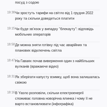
посуд з содою
19:38
Чи зростуть тарифи на світло від 1 грудня 2022
року та скільки доведеться платити
19:15
Чи буде зв'язок у випадку "блекауту": відповідь
мобільних операторів
18:58
Де можна зняти готівку під час аварійних та
планових відключень світла
18:47
На Гаваях почав виверження один з найбільших
вулканів (вражаюче відео)
18:31
Як зберігати капусту взимку, щоб вона залишалась
свіжою
18:16
В Yasno розповіли, скільки електроенергії
споживає головна новорічна ялинка і чому її не
варто встановлювати (інфографіка)