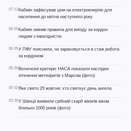
07:12
Кабмін зафіксував ціни на електроенергію для
населення до квітня наступного року
06:55
Кабмін змінив правила для виїзду за кордон
людям з інвалідністю
06:05
У ПФУ пояснили, чи зараховується в стаж робота
за кордоном
05:30
Величезні кратери: НАСА показали наслідки
зіткнення метеоритів з Марсом (фото)
05:02
Яке свято 29 жовтня: хто святкує день ангела
03:30
У Швеції виявили срібний скарб вікінгів віком
близько 1000 років (фото)