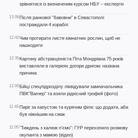
зрівнятися із визначеним курсом НБУ – експерти
13:06
Після ранкової "бавовни" в Севастополі
постраждали 4 кораблі
12:42
Чим протирати листя кімнатних рослин, щоб не
нашкодити
12:35
Картину абстракціоніста Піта Мондріана 75 років
виставляли в галереях догори дригом: названа
причина
12:00
Бійці спецпідрозділу ліквідували замначальника
ПВК"Вагнер" та взяли рідкісний трофей (фото)
11:45
Пиріг за капустою та курячим філе: що додати, аби
був ніжнішим на смак
11:05
"Тиждень з калюж п'ємо": ГУР перехопило розмову
окупанта з мамою (відео)