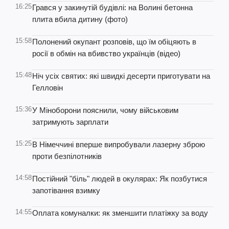
16:25
Грався у закинутій будівлі: на Волині бетонна
плита вбила дитину (фото)
15:58
Полонений окупант розповів, що їм обіцяють в
росії в обмін на вбивство українців (відео)
15:48
Ніч усіх святих: які швидкі десерти приготувати на
Гелловін
15:36
У Міноборони пояснили, чому військовим
затримують зарплати
15:25
В Німеччині вперше випробували лазерну зброю
проти безпілотників
14:58
Постійний "біль" людей в окулярах: Як позбутися
запотівання взимку
14:55
Оплата комуналки: як зменшити платіжку за воду