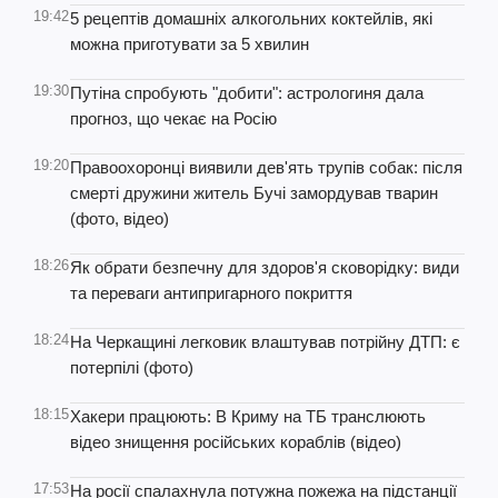
19:42
5 рецептів домашніх алкогольних коктейлів, які
можна приготувати за 5 хвилин
19:30
Путіна спробують "добити": астрологиня дала
прогноз, що чекає на Росію
19:20
Правоохоронці виявили дев'ять трупів собак: після
смерті дружини житель Бучі замордував тварин
(фото, відео)
18:26
Як обрати безпечну для здоров'я сковорідку: види
та переваги антипригарного покриття
18:24
На Черкащині легковик влаштував потрійну ДТП: є
потерпілі (фото)
18:15
Хакери працюють: В Криму на ТБ транслюють
відео знищення російських кораблів (відео)
17:53
На росії спалахнула потужна пожежа на підстанції