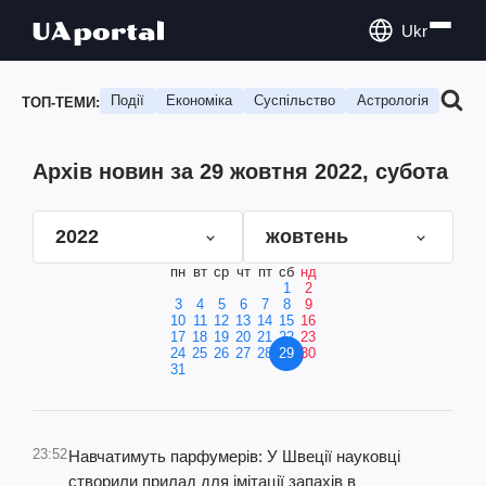
Ukr
Події
Економіка
Суспільство
Астрологія
Подо
ТОП-ТЕМИ:
Архів новин за 29 жовтня 2022, субота
2022
жовтень
пн
вт
ср
чт
пт
сб
нд
1
2
3
4
5
6
7
8
9
10
11
12
13
14
15
16
17
18
19
20
21
22
23
24
25
26
27
28
29
30
31
23:52
Навчатимуть парфумерів: У Швеції науковці
створили прилад для імітації запахів в