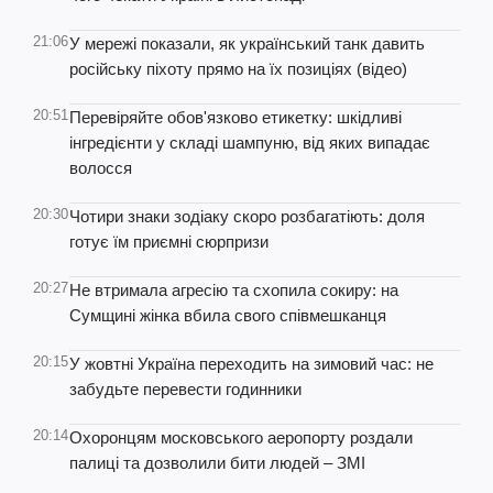
21:06
У мережі показали, як український танк давить
російську піхоту прямо на їх позиціях (відео)
20:51
Перевіряйте обов'язково етикетку: шкідливі
інгредієнти у складі шампуню, від яких випадає
волосся
20:30
Чотири знаки зодіаку скоро розбагатіють: доля
готує їм приємні сюрпризи
20:27
Не втримала агресію та схопила сокиру: на
Сумщині жінка вбила свого співмешканця
20:15
У жовтні Україна переходить на зимовий час: не
забудьте перевести годинники
20:14
Охоронцям московського аеропорту роздали
палиці та дозволили бити людей – ЗМІ