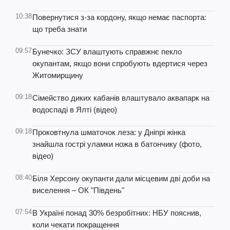
10:38
Повернутися з-за кордону, якщо немає паспорта:
що треба знати
09:57
Бунечко: ЗСУ влаштують справжнє пекло
окупантам, якщо вони спробують вдертися через
Житомирщину
09:18
Сімейство диких кабанів влаштувало аквапарк на
водоспаді в Ялті (відео)
09:18
Проковтнула шматочок леза: у Дніпрі жінка
знайшла гострі уламки ножа в батончику (фото,
відео)
08:40
Біля Херсону окупанти дали місцевим дві доби на
виселення – ОК "Південь"
07:54
В Україні понад 30% безробітних: НБУ пояснив,
коли чекати покращення