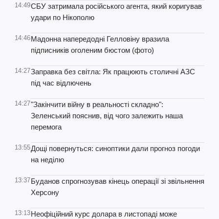
14:49
СБУ затримала російського агента, який коригував
удари по Нікополю
14:46
Мадонна напередодні Гелловіну вразила
підписників оголеним бюстом (фото)
14:27
Заправка без світла: Як працюють столичні АЗС
під час відлючень
14:27
"Закінчити війну в реальності складно":
Зеленський пояснив, від чого залежить наша
перемога
13:55
Дощі повернуться: синоптики дали прогноз погоди
на неділю
13:37
Буданов спрогнозував кінець операції зі звільнення
Херсону
13:13
Неофіційний курс долара в листопаді може