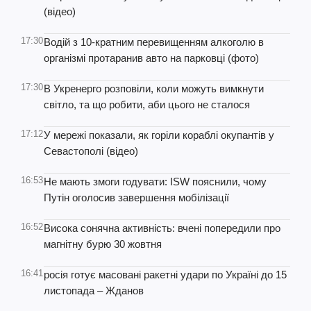
(відео)
17:30
Водій з 10-кратним перевищенням алкоголю в
організмі протаранив авто на парковці (фото)
17:30
В Укренерго розповіли, коли можуть вимкнути
світло, та що робити, аби цього не сталося
17:12
У мережі показали, як горіли кораблі окупантів у
Севастополі (відео)
16:53
Не мають змоги годувати: ISW пояснили, чому
Путін оголосив завершення мобілізації
16:52
Висока сонячна активність: вчені попередили про
магнітну бурю 30 жовтня
16:41
росія готує масовані ракетні удари по Україні до 15
листопада – Жданов