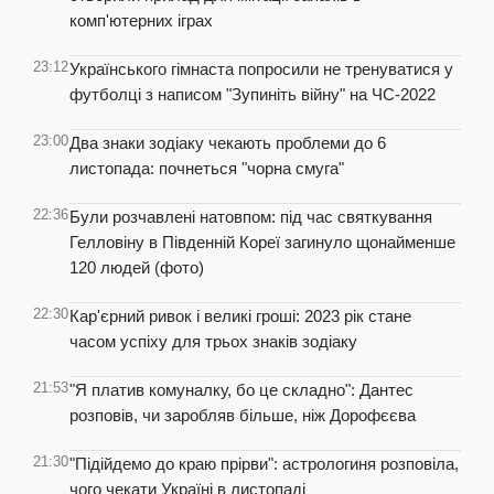
комп'ютерних іграх
23:12
Українського гімнаста попросили не тренуватися у
футболці з написом "Зупиніть війну" на ЧС-2022
23:00
Два знаки зодіаку чекають проблеми до 6
листопада: почнеться "чорна смуга"
22:36
Були розчавлені натовпом: під час святкування
Гелловіну в Південній Кореї загинуло щонайменше
120 людей (фото)
22:30
Кар'єрний ривок і великі гроші: 2023 рік стане
часом успіху для трьох знаків зодіаку
21:53
"Я платив комуналку, бо це складно": Дантес
розповів, чи заробляв більше, ніж Дорофєєва
21:30
"Підійдемо до краю прірви": астрологиня розповіла,
чого чекати Україні в листопаді