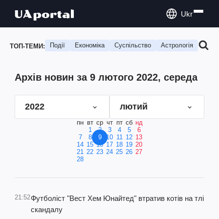
Ukr
Події
Економіка
Суспільство
Астрологія
Подо
ТОП-ТЕМИ:
Архів новин за 9 лютого 2022, середа
2022
лютий
пн
вт
ср
чт
пт
сб
нд
1
2
3
4
5
6
7
8
9
10
11
12
13
14
15
16
17
18
19
20
21
22
23
24
25
26
27
28
21:52
Футболіст "Вест Хем Юнайтед" втратив котів на тлі
скандалу