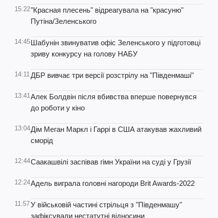
15:22
"Красная плесень" відреагувала на "красуню"
Путіна/Зеленського
14:45
Шабунін звинуватив офіс Зеленського у підготовці
зриву конкурсу на голову НАБУ
14:11
ДБР вивчає три версії розстрілу на "Південмаші"
13:41
Алек Болдвін після вбивства вперше повернувся
до роботи у кіно
13:04
Дім Меган Маркл і Гаррі в США атакував жахливий
сморід
12:44
Саакашвілі заспівав гімн України на суді у Грузії
12:24
Адель виграла головні нагороди Brit Awards-2022
11:57
У військовій частині стрільця з "Південмашу"
зафіксували нестатутні відносини