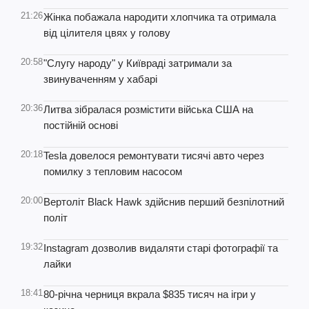
21:26
Жінка побажала народити хлопчика та отримала
від цілителя цвях у голову
20:58
"Слугу народу" у Київраді затримали за
звинуваченням у хабарі
20:36
Литва зібралася розмістити війська США на
постійній основі
20:18
Tesla довелося ремонтувати тисячі авто через
помилку з тепловим насосом
20:00
Вертоліт Black Hawk здійснив перший безпілотний
політ
19:32
Instagram дозволив видаляти старі фотографії та
лайки
18:41
80-річна черниця вкрала $835 тисяч на ігри у