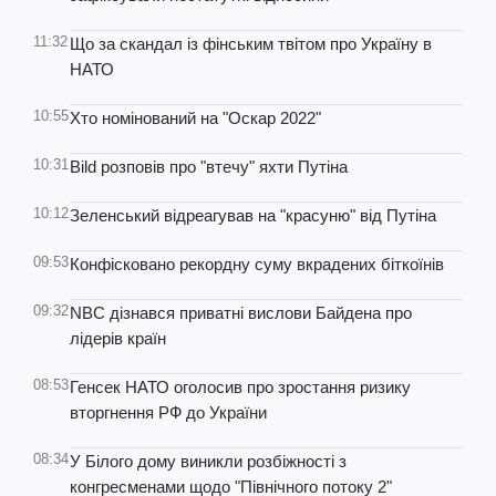
11:32
Що за скандал із фінським твітом про Україну в
НАТО
10:55
Хто номінований на "Оскар 2022"
10:31
Bild розповів про "втечу" яхти Путіна
10:12
Зеленський відреагував на "красуню" від Путіна
09:53
Конфісковано рекордну суму вкрадених біткоїнів
09:32
NBC дізнався приватні вислови Байдена про
лідерів країн
08:53
Генсек НАТО оголосив про зростання ризику
вторгнення РФ до України
08:34
У Білого дому виникли розбіжності з
конгресменами щодо "Північного потоку 2"