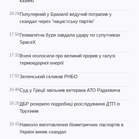
казино
18:24
Популярний у Бразилії ведучий потрапив у
скандал через "нацистську партію"
17:56
Геомагнітна буря завдала удару по супутниках
SpaceX
17:32
Вчені оголосили про великий прорив у галузі
термоядерної енергії
17:02
Зеленський скликав РНБО
16:48
Суд у Греції звільнив ветерана АТО Радкевича
16:28
ДБР розкрило подробиці розслідування ДТП із
Трухіним
15:42
Навколо виготовлення біометричних паспортів в
Україні виник скандал