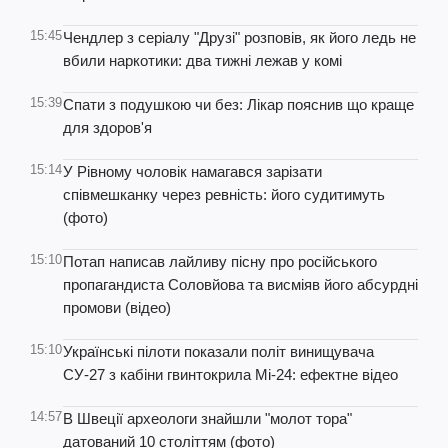
15:45
Чендлер з серіалу "Друзі" розповів, як його ледь не
вбили наркотики: два тижні лежав у комі
15:39
Спати з подушкою чи без: Лікар пояснив що краще
для здоров'я
15:14
У Рівному чоловік намагався зарізати
співмешканку через ревність: його судитимуть
(фото)
15:10
Потап написав лайливу пісну про російського
пропагандиста Соловйова та висміяв його абсурдні
промови (відео)
15:10
Українські пілоти показали політ винищувача
СУ-27 з кабіни гвинтокрила Мі-24: ефектне відео
14:57
В Швеції археологи знайшли "молот тора"
датований 10 століттям (фото)