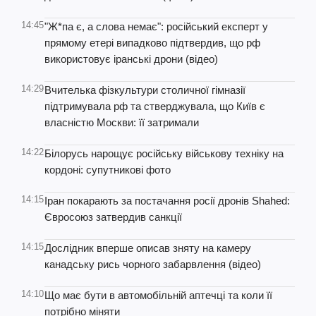
14:45
"Ж*па є, а слова немає": російський експерт у
прямому етері випадково підтвердив, що рф
використовує іранські дрони (відео)
14:29
Вчителька фізкультури столичної гімназії
підтримувала рф та стверджувала, що Київ є
власністю Москви: її затримали
14:22
Білорусь нарощує російську військову техніку на
кордоні: супутникові фото
14:15
Іран покарають за постачання росії дронів Shahed:
Євросоюз затвердив санкції
14:15
Дослідник вперше описав зняту на камеру
канадську рись чорного забарвлення (відео)
14:10
Що має бути в автомобільній аптечці та коли її
потрібно міняти