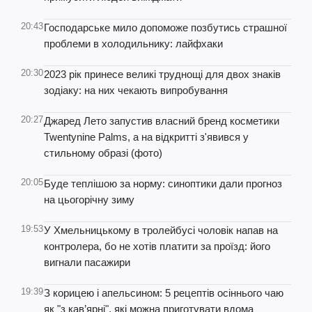
20:43
Господарське мило допоможе позбутись страшної
проблеми в холодильнику: лайфхаки
20:30
2023 рік принесе великі труднощі для двох знаків
зодіаку: на них чекають випробування
20:27
Джаред Лето запустив власний бренд косметики
Twentynine Palms, а на відкритті з'явився у
стильному образі (фото)
20:05
Буде теплішою за норму: синоптики дали прогноз
на цьогорічну зиму
19:53
У Хмельницькому в тролейбусі чоловік напав на
контролера, бо не хотів платити за проїзд: його
вигнали пасажири
19:39
З корицею і апельсином: 5 рецептів осіннього чаю
як "з кав’ярні", які можна приготувати вдома