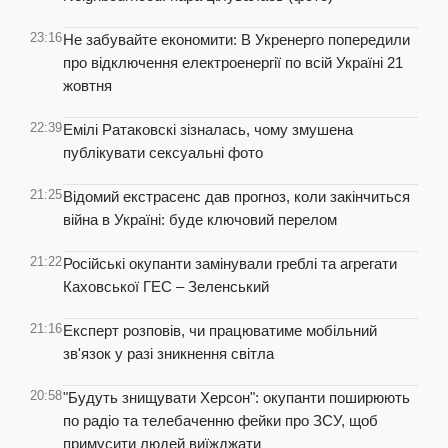
23:16
Не забувайте економити: В Укренерго попередили
про відключення електроенергії по всій Україні 21
жовтня
22:39
Емілі Ратаковскі зізналась, чому змушена
публікувати сексуальні фото
21:25
Відомий екстрасенс дав прогноз, коли закінчиться
війна в Україні: буде ключовий перелом
21:22
Російські окупанти замінували греблі та агрегати
Каховської ГЕС – Зеленський
21:16
Експерт розповів, чи працюватиме мобільний
зв'язок у разі зникнення світла
20:58
"Будуть знищувати Херсон": окупанти поширюють
по радіо та телебаченню фейки про ЗСУ, щоб
примусити людей виїжджати