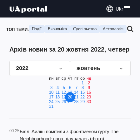
Ukr
Події
Економіка
Суспільство
Астрологія
Подо
ТОП-ТЕМИ:
Архів новин за 20 жовтня 2022, четвер
2022
жовтень
пн
вт
ср
чт
пт
сб
нд
1
2
3
4
5
6
7
8
9
10
11
12
13
14
15
16
17
18
19
20
21
22
23
24
25
26
27
28
29
30
31
00:25
Біллі Айліш помітили з фронтменом гурту The
Neighbourhood: пара цілувалась (фото)