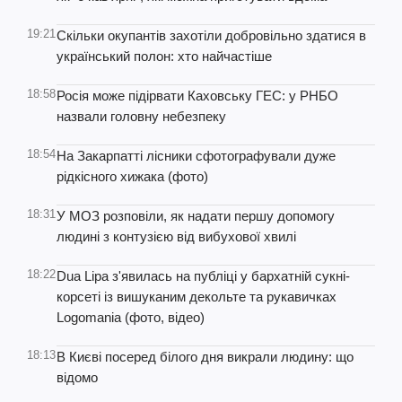
19:21
Скільки окупантів захотіли добровільно здатися в
український полон: хто найчастіше
18:58
Росія може підірвати Каховську ГЕС: у РНБО
назвали головну небезпеку
18:54
На Закарпатті лісники сфотографували дуже
рідкісного хижака (фото)
18:31
У МОЗ розповіли, як надати першу допомогу
людині з контузією від вибухової хвилі
18:22
Dua Lipa з'явилась на публіці у бархатній сукні-
корсеті із вишуканим декольте та рукавичках
Logomania (фото, відео)
18:13
В Києві посеред білого дня викрали людину: що
відомо