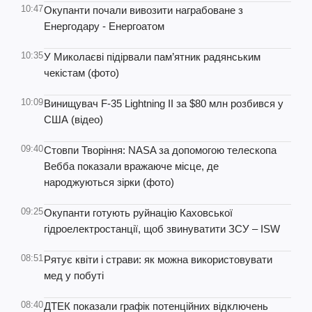
10:47
Окупанти почали вивозити награбоване з
Енергодару - Енергоатом
10:35
У Миколаєві підірвали пам’ятник радянським
чекістам (фото)
10:09
Винищувач F-35 Lightning II за $80 млн розбився у
США (відео)
09:40
Стовпи Творіння: NASA за допомогою телескопа
Вебба показали вражаюче місце, де
народжуються зірки (фото)
09:25
Окупанти готують руйнацію Каховської
гідроелектростанції, щоб звинуватити ЗСУ – ISW
08:51
Рятує квіти і страви: як можна використовувати
мед у побуті
08:40
ДТЕК показали графік потенційних відключень