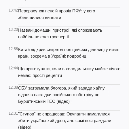
13:42
Перерахунок пенсій провів ПФУ: у кого
збільшилися виплати
13:20
Названі домашні пристрої, які споживають
найбільше електроенергії
12:58
Китай відкрив секретні поліцейські дільниці у низці
країн, зокрема в Україні: подробиці
12:44
Що приготувати, коли в холодильнику майже нічого
немає: прості рецепти
12:38
СБУ затримала блогера, який заради хайпу
відзняв наслідки російського обстрілу по
Бурштинській ТЕС (відео)
12:31
"Ступор" не спрацював: Окупанти намагалися
збити український дрон, але самі постраждали
(відео)