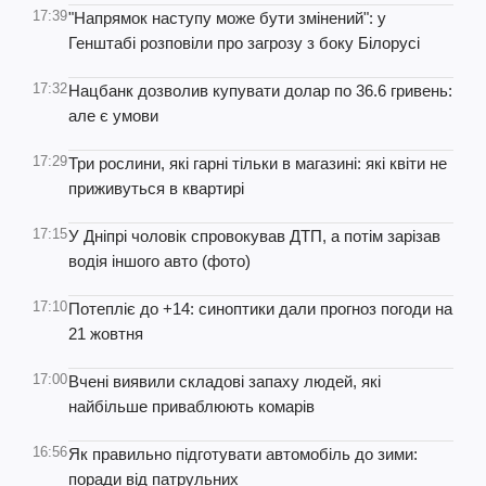
17:39
"Напрямок наступу може бути змінений": у
Генштабі розповіли про загрозу з боку Білорусі
17:32
Нацбанк дозволив купувати долар по 36.6 гривень:
але є умови
17:29
Три рослини, які гарні тільки в магазині: які квіти не
приживуться в квартирі
17:15
У Дніпрі чоловік спровокував ДТП, а потім зарізав
водія іншого авто (фото)
17:10
Потепліє до +14: синоптики дали прогноз погоди на
21 жовтня
17:00
Вчені виявили складові запаху людей, які
найбільше приваблюють комарів
16:56
Як правильно підготувати автомобіль до зими:
поради від патрульних