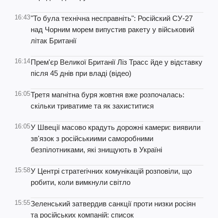
16:43
"То була технічна несправніть": Російский СУ-27
над Чорним морем випустив ракету у військовий
літак Британії
16:14
Прем'єр Великої Британії Ліз Трасс йде у відставку
після 45 днів при владі (відео)
16:05
Третя магнітна буря жовтня вже розпочалась:
скільки триватиме та як захиститися
16:05
У Швеції масово крадуть дорожні камери: виявили
зв'язок з російськиими саморобними
безпілотниками, які знищують в Україні
15:58
У Центрі стратегічних комунікацій розповіли, що
робити, коли вимкнули світло
15:55
Зеленський затвердив санкції проти низки росіян
та російських компаній: список