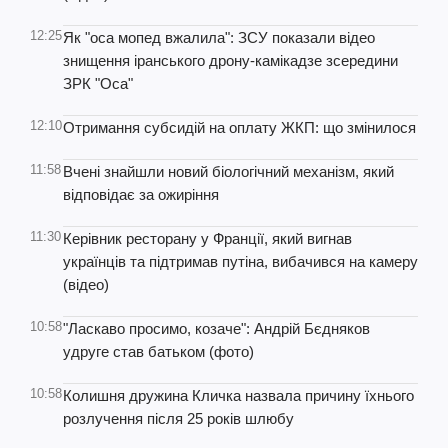
12:25
Як "оса мопед вжалила": ЗСУ показали відео
знищення іранського дрону-камікадзе зсередини
ЗРК "Оса"
12:10
Отримання субсидій на оплату ЖКП: що змінилося
11:58
Вчені знайшли новий біологічний механізм, який
відповідає за ожиріння
11:30
Керівник ресторану у Франції, який вигнав
українців та підтримав путіна, вибачився на камеру
(відео)
10:58
"Ласкаво просимо, козаче": Андрій Бєдняков
удруге став батьком (фото)
10:58
Колишня дружина Кличка назвала причину їхнього
розлучення після 25 років шлюбу