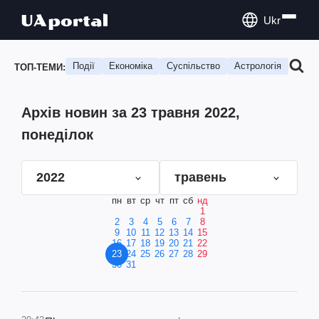
Ukr
Події
Економіка
Суспільство
Астрологія
Подо
ТОП-ТЕМИ:
Архів новин за 23 травня 2022,
понеділок
2022
травень
пн
вт
ср
чт
пт
сб
нд
1
2
3
4
5
6
7
8
9
10
11
12
13
14
15
16
17
18
19
20
21
22
23
24
25
26
27
28
29
30
31