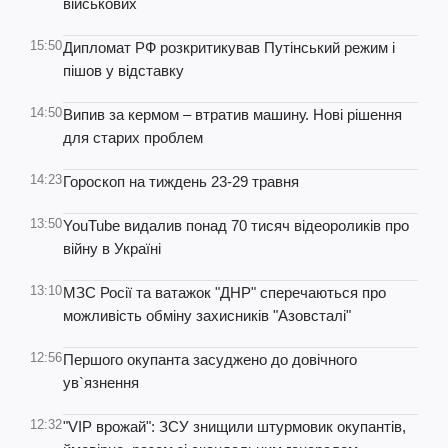
військових
15:50
Дипломат РФ розкритикував Путінський режим і
пішов у відставку
14:50
Випив за кермом – втратив машину. Нові рішення
для старих проблем
14:23
Гороскоп на тиждень 23-29 травня
13:50
YouTube видалив понад 70 тисяч відеороликів про
війну в Україні
13:10
МЗС Росії та ватажок "ДНР" сперечаються про
можливість обміну захисників "Азовсталі"
12:56
Першого окупанта засуджено до довічного
ув`язнення
12:32
"VIP врожай": ЗСУ знищили штурмовик окупантів,