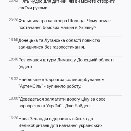
20:42
П’ять чудес для дитини, які ви можете створити
своїми руками
20:20
Фальшива гра канцлера Шольца. Чому немає
постачання бойових машин в Україну?
18:59
Донецька та Луганська області повністю
залишилися без газопостачання.
18:40
Розпочався штурм Лимана у Донецькій області
(відео)
18:32
Найбільше в Європі за солевидобуванням
"АртемСіль" - зупинило роботу.
18:00
"Доведеться заплатити дорогу ціну за своє
варварство в Україні" - Джо Байден
16:20
Нова Зеландія відправить війська до
Великобританії для навчання українських