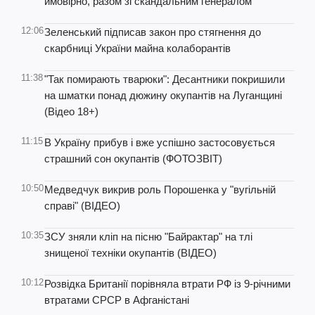
ймовірно, разом зі скандальним генералом
12:06
Зеленський підписав закон про стягнення до
скарбниці України майна колаборантів
11:38
"Так помирають тварюки": Десантники покришили
на шматки понад дюжину окупантів на Луганщині
(Відео 18+)
11:15
В Україну прибув і вже успішно застосовується
страшний сон окупантів (ФОТОЗВІТ)
10:50
Медведчук викрив роль Порошенка у "вугільній
справі" (ВІДЕО)
10:35
ЗСУ зняли кліп на пісню "Байрактар" на тлі
знищеної техніки окупантів (ВІДЕО)
10:12
Розвідка Британії порівняла втрати РФ із 9-річними
втратами СРСР в Афганістані