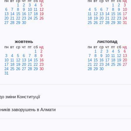
пн
вт
ср
чт
пт
сб
нд
пн
вт
ср
чт
пт
сб
нд
1
2
3
4
5
1
2
3
6
7
8
9
10
11
12
4
5
6
7
8
9
10
13
14
15
16
17
18
19
11
12
13
14
15
16
17
20
21
22
23
24
25
26
18
19
20
21
22
23
24
27
28
29
30
25
26
27
28
29
30
31
жовтень
листопад
пн
вт
ср
чт
пт
сб
нд
пн
вт
ср
чт
пт
сб
нд
1
2
1
2
3
4
5
6
3
4
5
6
7
8
9
7
8
9
10
11
12
13
10
11
12
13
14
15
16
14
15
16
17
18
19
20
17
18
19
20
21
22
23
21
22
23
24
25
26
27
24
25
26
27
28
29
30
28
29
30
31
 зміни Конституції
сників заворушень в Алмати