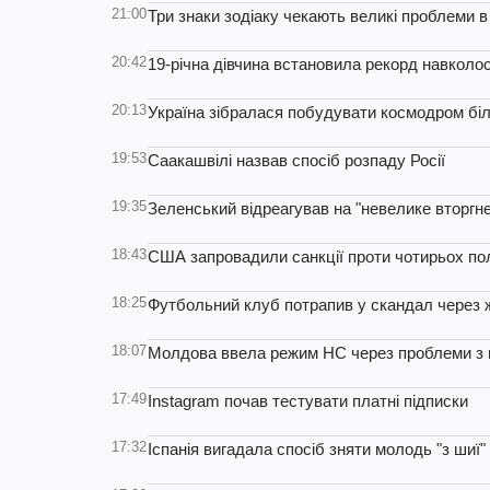
21:00
Три знаки зодіаку чекають великі проблеми в
20:42
19-річна дівчина встановила рекорд навколос
20:13
Україна зібралася побудувати космодром бі
19:53
Саакашвілі назвав спосіб розпаду Росії
19:35
Зеленський відреагував на "невелике вторгн
18:43
США запровадили санкції проти чотирьох полі
18:25
Футбольний клуб потрапив у скандал через 
18:07
Молдова ввела режим НС через проблеми з 
17:49
Instagram почав тестувати платні підписки
17:32
Іспанія вигадала спосіб зняти молодь "з шиї"