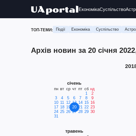
Економіка
Суспільство
Астр
Події
Економіка
Суспільство
Астро
ТОП-ТЕМИ:
Архів новин за 20 січня 2022
201
січень
пн
вт
ср
чт
пт
сб
нд
1
2
3
4
5
6
7
8
9
10
11
12
13
14
15
16
17
18
19
20
21
22
23
24
25
26
27
28
29
30
31
травень