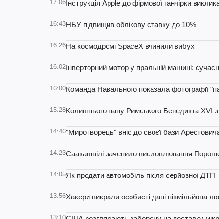
17:06
Інструкція Apple до фірмової ганчірки виклик
16:43
НБУ підвищив облікову ставку до 10%
16:26
На космодромі SpaceX вчинили вибух
16:02
Інверторний мотор у пральній машині: сучас
16:00
Команда Навального показала фотографії "п
15:28
Колишнього папу Римського Бенедикта XVI зв
14:46
"Миротворець" вніс до своєї бази Арестович
14:23
Саакашвілі зачепило висловлювання Порошен
14:05
Як продати автомобіль після серйозної ДТП
13:56
Хакери викрали особисті дані півмільйона лю
13:10
США розглядають заборону на поставку мікр