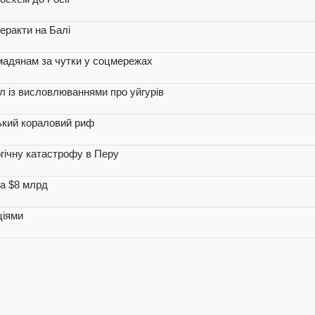
теракти на Балі
омадянам за чутки у соцмережах
л із висловлюваннями про уйгурів
ський кораловий риф
гічну катастрофу в Перу
на $8 млрд
ціями