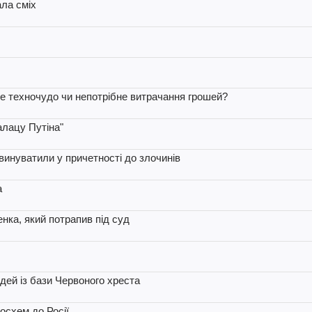
ала сміх
не техночудо чи непотрібне витрачання грошей?
алацу Путіна"
инуватили у причетності до злочинів
а
ка, який потрапив під суд
дей із бази Червоного хреста
осхем до Росії