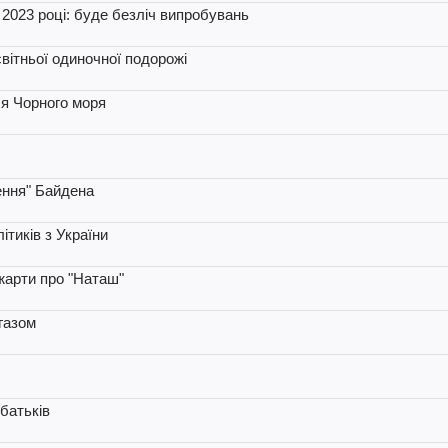
 2023 році: буде безліч випробувань
вітньої одиночної подорожі
ля Чорного моря
ення" Байдена
тиків з України
жарти про "Наташ"
газом
 батьків