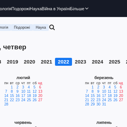
ологія
Подорожі
Наука
Війна в Україні
Більше
логія
Подорожі
Наука
, четвер
8
2019
2020
2021
2022
2023
2024
2025
лютий
березень
пн
вт
ср
чт
пт
сб
нд
пн
вт
ср
чт
пт
сб
нд
1
2
3
4
5
6
1
2
3
4
5
6
7
8
9
10
11
12
13
7
8
9
10
11
12
13
14
15
16
17
18
19
20
14
15
16
17
18
19
20
21
22
23
24
25
26
27
21
22
23
24
25
26
27
28
28
29
30
31
червень
липень