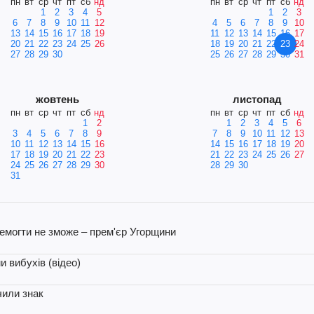
пн
вт
ср
чт
пт
сб
нд
пн
вт
ср
чт
пт
сб
нд
1
2
3
4
5
1
2
3
6
7
8
9
10
11
12
4
5
6
7
8
9
10
13
14
15
16
17
18
19
11
12
13
14
15
16
17
20
21
22
23
24
25
26
18
19
20
21
22
23
24
27
28
29
30
25
26
27
28
29
30
31
жовтень
листопад
пн
вт
ср
чт
пт
сб
нд
пн
вт
ср
чт
пт
сб
нд
1
2
1
2
3
4
5
6
3
4
5
6
7
8
9
7
8
9
10
11
12
13
10
11
12
13
14
15
16
14
15
16
17
18
19
20
17
18
19
20
21
22
23
21
22
23
24
25
26
27
24
25
26
27
28
29
30
28
29
30
31
ремогти не зможе – прем'єр Угорщини
и вибухів (відео)
чили знак