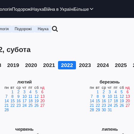
ологія
Подорожі
Наука
Війна в Україні
Більше
логія
Подорожі
Наука
2, субота
8
2019
2020
2021
2022
2023
2024
2025
лютий
березень
пн
вт
ср
чт
пт
сб
нд
пн
вт
ср
чт
пт
сб
нд
1
2
3
4
5
6
1
2
3
4
5
6
7
8
9
10
11
12
13
7
8
9
10
11
12
13
14
15
16
17
18
19
20
14
15
16
17
18
19
20
21
22
23
24
25
26
27
21
22
23
24
25
26
27
28
28
29
30
31
червень
липень