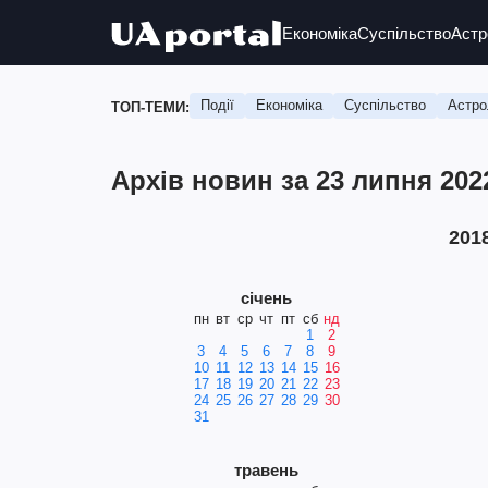
Економіка
Суспільство
Астр
Події
Економіка
Суспільство
Астро
ТОП-ТЕМИ:
Архів новин за 23 липня 202
201
січень
пн
вт
ср
чт
пт
сб
нд
1
2
3
4
5
6
7
8
9
10
11
12
13
14
15
16
17
18
19
20
21
22
23
24
25
26
27
28
29
30
31
травень