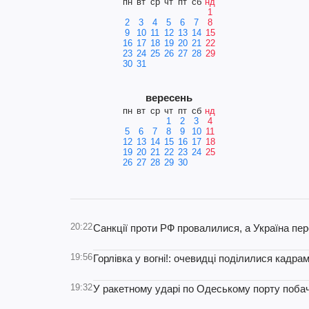
пн
вт
ср
чт
пт
сб
нд
1
2
3
4
5
6
7
8
9
10
11
12
13
14
15
16
17
18
19
20
21
22
23
24
25
26
27
28
29
30
31
вересень
пн
вт
ср
чт
пт
сб
нд
1
2
3
4
5
6
7
8
9
10
11
12
13
14
15
16
17
18
19
20
21
22
23
24
25
26
27
28
29
30
20:22
Санкції проти РФ провалилися, а Україна пе
19:56
Горлівка у вогні!: очевидці поділилися кадрам
19:32
У ракетному ударі по Одеському порту поба