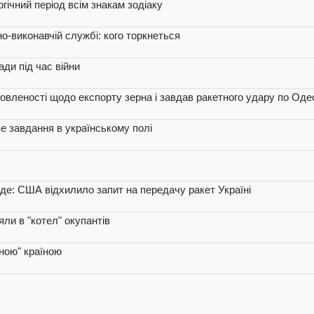
ічний період всім знакам зодіаку
о-виконавчій службі: кого торкнеться
ди під час війни
мовленості щодо експорту зерна і завдав ракетного удару по Од
 завдання в українському полі
де: США відхилило запит на передачу ракет Україні
яли в "котел" окупантів
ною" країною