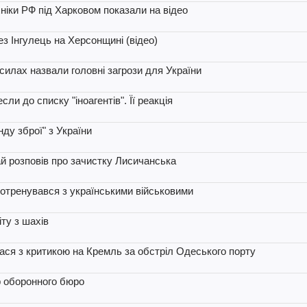
ніки РФ під Харковом показали на відео
з Інгулець на Херсонщині (відео)
силах назвали головні загрози для України
ли до списку "іноагентів". Її реакція
ду зброї" з України
дай розповів про зачистку Лисичанська
отренувався з українськими військовими
ту з шахів
лася з критикою на Кремль за обстріл Одеського порту
р оборонного бюро