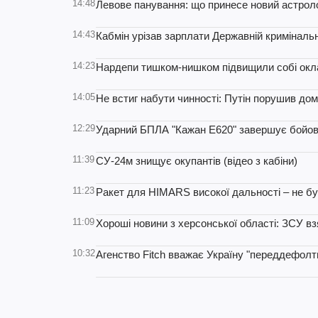
14:48
Левове панування: що принесе новий астролог
14:43
Кабмін урізав зарплати Державній кримінальн
14:23
Нардепи тишком-нишком підвищили собі окла
14:05
Не встиг набути чинності: Путін порушив до
12:29
Ударний БПЛА "Кажан Е620" завершує бойове
11:39
СУ-24м знищує окупантів (відео з кабіни)
11:23
Ракет для HIMARS високої дальності – не бу
11:09
Хороші новини з херсонської області: ЗСУ вз
10:32
Агенство Fitch вважає Україну "переддефолт