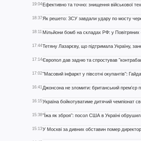
19:04
Ефективно та точно: знищення військової тех
18:37
Як решето: ЗСУ завдали удару по мосту чере
18:11
Мільйони бомб на складах РФ: у Повітряних 
17:44
Тетяну Лазарєву, що підтримала Україну, занес
17:14
Європол дав задню та спростував "контрабан
17:02
"Масовий інфаркт у півсотні окупантів": Гай
16:41
Джонсона не зломити: британський прем'єр п
16:15
Україна бойкотуватиме дитячий чемпіонат сві
15:38
"Їжа як зброя": посол США в Україні обруши
15:13
У Москві за дивних обставин помер директо