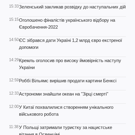
15:33
Зеленський закликав розвідку до наступальних дій
15:15
Оголошено фіналістів українського відбору на
Євробачення-2022
14:50
ЄС зібрався дати Україні 1,2 млрд євро екстреної
допомоги
14:29
Кремль оголосив про високу ймовірність наступу
України
12:59
Роббі Вільямс вирішив продати картини Бенксі
12:33
Астрономи знайшли океан на "Зірці смерті"
12:00
У Китаї похвалилися створенням унікального
військового робота
11:38
У Польщі затримали туристку за нацистське
вітання в Освенцімі