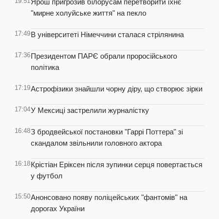
19:51
Ярош пригрозив білорусам перетворити їхнє
"мирне холуйське життя" на пекло
17:49
В університеті Німеччини сталася стрілянина
17:36
Президентом ПАРЄ обрали проросійського
політика
17:19
Астрофізики знайшли чорну діру, що створює зірки
17:04
У Мексиці застрелили журналістку
16:48
З бродвейської постановки "Гаррі Поттера" зі
скандалом звільнили головного актора
16:18
Крістіан Еріксен після зупинки серця повертається
у футбол
15:50
Анонсовано появу поліцейських "фантомів" на
дорогах України