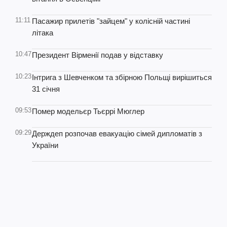
11:11
Пасажир прилетів "зайцем" у колісній частині
літака
10:47
Президент Вірменії подав у відставку
10:23
Інтрига з Шевченком та збірною Польщі вирішиться
31 січня
09:53
Помер модельєр Тьєррі Мюглер
09:29
Держдеп розпочав евакуацію сімей дипломатів з
України