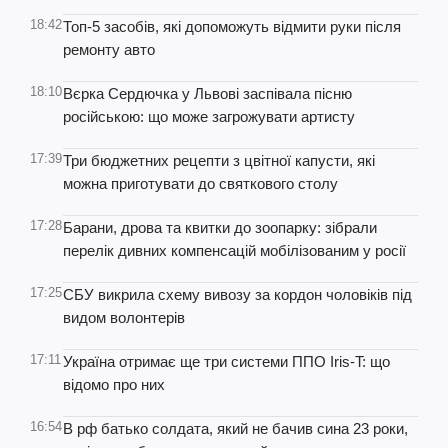
18:42
Топ-5 засобів, які допоможуть відмити руки після
ремонту авто
18:10
Вєрка Сердючка у Львові заспівала пісню
російською: що може загрожувати артисту
17:39
Три бюджетних рецепти з цвітної капусти, які
можна приготувати до святкового столу
17:28
Барани, дрова та квитки до зоопарку: зібрали
перелік дивних компенсацій мобілізованим у росії
17:25
СБУ викрила схему вивозу за кордон чоловіків під
видом волонтерів
17:11
Україна отримає ще три системи ППО Iris-T: що
відомо про них
16:54
В рф батько солдата, який не бачив сина 23 роки,