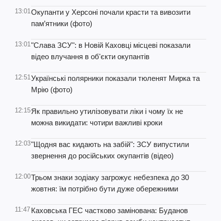
13:01
Окупанти у Херсоні почали красти та вивозити
пам’ятники (фото)
13:01
"Слава ЗСУ": в Новій Каховці місцеві показали
відео влучання в об'єкти окупантів
12:51
Українські полярники показали тюленят Мирка та
Мрію (фото)
12:15
Як правильно утилізовувати ліки і чому їх не
можна викидати: чотири важливі кроки
12:03
"Щодня вас кидають на забій": ЗСУ випустили
звернення до російських окупантів (відео)
12:00
Трьом знаки зодіаку загрожує небезпека до 30
жовтня: їм потрібно бути дуже обережними
11:47
Каховська ГЕС частково замінована: Буданов