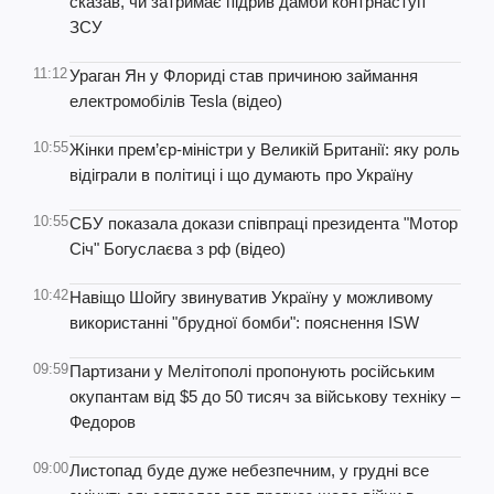
сказав, чи затримає підрив дамби контрнаступ
ЗСУ
11:12
Ураган Ян у Флориді став причиною займання
електромобілів Tesla (відео)
10:55
Жінки прем’єр-міністри у Великій Британії: яку роль
відіграли в політиці і що думають про Україну
10:55
СБУ показала докази співпраці президента "Мотор
Січ" Богуслаєва з рф (відео)
10:42
Навіщо Шойгу звинуватив Україну у можливому
використанні "брудної бомби": пояснення ISW
09:59
Партизани у Мелітополі пропонують російським
окупантам від $5 до 50 тисяч за військову техніку –
Федоров
09:00
Листопад буде дуже небезпечним, у грудні все