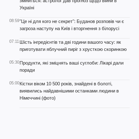
зміниться: астролог дав прогноз щодо війни в
Україні
08:59
"Це ні для кого не секрет": Буданов розповів чи є
загроза наступу на Київ і вторгнення з білорусі
07:11
Шість інгредієнтів та дві години вашого часу: як
приготувати яблучний пиріг з хрусткою скоринкою
05:30
Продукти, які зміцнять ваші суглоби: Лікарі дали
поради
05:00
Кістки віком 10 500 років, знайдені в болоті,
виявились найдавнішими останками людини в
Німеччині (фото)