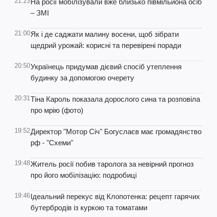
21:23
На росії мобілізували вже близько півмільйона осіб
– ЗМІ
21:00
Як і де саджати малину восени, щоб зібрати
щедрий урожай: корисні та перевірені поради
20:50
Українець придумав дієвий спосіб утеплення
будинку за допомогою очерету
20:31
Тіна Кароль показала дорослого сина та розповіла
про мрію (фото)
19:52
Директор "Мотор Січ" Богуслаєв має громадянство
рф - "Схеми"
19:48
Житель росії побив таролога за невірний прогноз
про його мобілізацію: подробиці
19:46
Ідеальний перекус від Клопотенка: рецепт гарячих
бутербродів із куркою та томатами