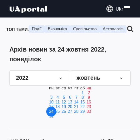
Ukr
Події
Економіка
Суспільство
Астрологія
Подо
ТОП-ТЕМИ:
Архів новин за 24 жовтня 2022,
понеділок
2022
жовтень
пн
вт
ср
чт
пт
сб
нд
1
2
3
4
5
6
7
8
9
10
11
12
13
14
15
16
17
18
19
20
21
22
23
24
25
26
27
28
29
30
31