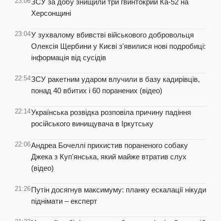
23:06
ЗСУ за добу знищили три гвинтокрии Ка-52 на
Херсонщині
23:04
У зухвалому вбивстві військового добровольця
Олексія Щербини у Києві з'явилися нові подробиці:
інформація від сусідів
22:54
ЗСУ ракетним ударом влучили в базу кадирівців,
понад 40 вбитих і 60 поранених (відео)
22:14
Українська розвідка розповіла причину падіння
російського винищувача в Іркутську
22:06
Андреа Бочеллі прихистив пораненого собаку
Джека з Куп'янська, який майже втратив слух
(відео)
21:26
Путін досягнув максимуму: планку ескалації нікуди
піднімати – експерт