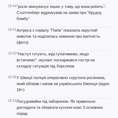
19:44
"росія звинувачує інших у тому, що вона робить":
Столтенберг відреагував на заяви про "брудну
бомбу"
19:41
Актриса з серіалу "Папік" показала округлий
животик та поділилась новиною про вагітність
(фото)
19:00
"Наступ готують, відступатимемо, якщо
встигнемо": окупант поскаржився сестрі на
складну ситуацію під Херсоном
18:56
У Швеції поліція оперативно скрутила росіянина,
який обізвав і напав на українського біженця (відео
18+)
18:54
Посудомийки під забороною. Як правильно
доглядати та зберігати кухонні ножі: 5 основних
порад