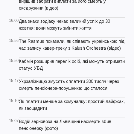
вирішив забрати виплати за його смерть у
ексдружини (відео)
16:00
Два знаки зодіаку чекає великий успіх до 30
жовтня: вони можуть змінити життя
15:56
The Rasmus показали, як співають українською під
час запису кавер-треку з Kalush Orchestra (відео)
15:50
Кабмін розширив перелік осіб, які можуть отримати
статус УБД
15:47
Укрзалізницю змусять сплатити 300 тисяч через
смерть пенсіонера-порушника: що сталося
15:10
Як платити менше за комуналку: простий лайфхак,
як заощадити
15:07
Водій зерновоза на Львівщині насмерть збив
пенсіонерку (фото)