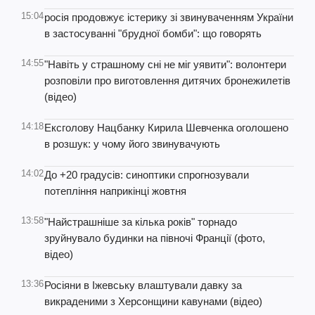
15:04
росія продовжує істерику зі звинуваченням України
в застосуванні "брудної бомби": що говорять
14:55
"Навіть у страшному сні не міг уявити": волонтери
розповіли про виготовлення дитячих бронежилетів
(відео)
14:18
Ексголову Нацбанку Кирила Шевченка оголошено
в розшук: у чому його звинувачують
14:02
До +20 градусів: синоптики спрогнозували
потепління наприкінці жовтня
13:58
"Найстрашніше за кілька років" торнадо
зруйнувало будинки на півночі Франції (фото,
відео)
13:36
Росіяни в Іжевську влаштували давку за
викраденими з Херсонщини кавунами (відео)