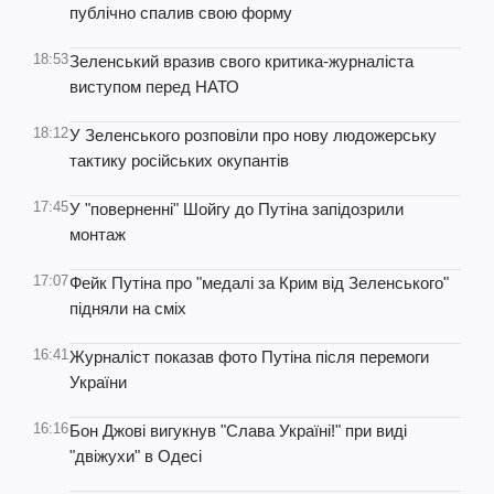
публічно спалив свою форму
18:53
Зеленський вразив свого критика-журналіста
виступом перед НАТО
18:12
У Зеленського розповіли про нову людожерську
тактику російських окупантів
17:45
У "поверненні" Шойгу до Путіна запідозрили
монтаж
17:07
Фейк Путіна про "медалі за Крим від Зеленського"
підняли на сміх
16:41
Журналіст показав фото Путіна після перемоги
України
16:16
Бон Джові вигукнув "Слава Україні!" при виді
"двіжухи" в Одесі