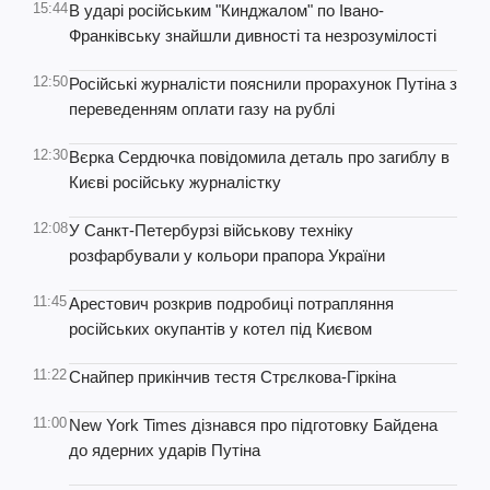
15:44
В ударі російським "Кинджалом" по Івано-
Франківську знайшли дивності та незрозумілості
12:50
Російські журналісти пояснили прорахунок Путіна з
переведенням оплати газу на рублі
12:30
Вєрка Сердючка повідомила деталь про загиблу в
Києві російську журналістку
12:08
У Санкт-Петербурзі військову техніку
розфарбували у кольори прапора України
11:45
Арестович розкрив подробиці потрапляння
російських окупантів у котел під Києвом
11:22
Снайпер прикінчив тестя Стрєлкова-Гіркіна
11:00
New York Times дізнався про підготовку Байдена
до ядерних ударів Путіна