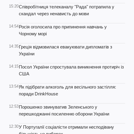
15:20
Співробітниця телеканалу "Рада" потрапила у
скандал через ненависть до мови
14:54
Росія оголосила про припинення навчань у
Чорному морі
14:35
Греція відмовилася евакуювати дипломатів з
України
14:15
Посол України спростувала виникнення протиріч із
США
13:54
Як підібрати алкоголь для весільного застілля:
поради DrinkHouse
12:53
Порошенко звинуватив Зеленського у
перешкоджанні посиленню оборони України
12:30
У Португалії соціалісти отримали несподівану
більшість на виборах