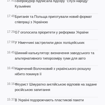
17:51
Генпрокурор підписала підозру "слузі народу"
Кузьміних
17:48
Британія та Польща приготували новий формат
співпраці з Україною
17:29
G7 оголосила пріоритети у реформах України
17:08
У Німеччині застрелили двох поліцейських
16:45
Шинний калькулятор: визначення заводського та
альтернативного типорозміру гуми для авто
16:40
Наречений Волочковий з українського розшуку
нібито покинув її
16:16
Фігурист Шмуратко англійською відповів на задане
російською запитання
15:37
В Україні подорожчають пластикові пакети