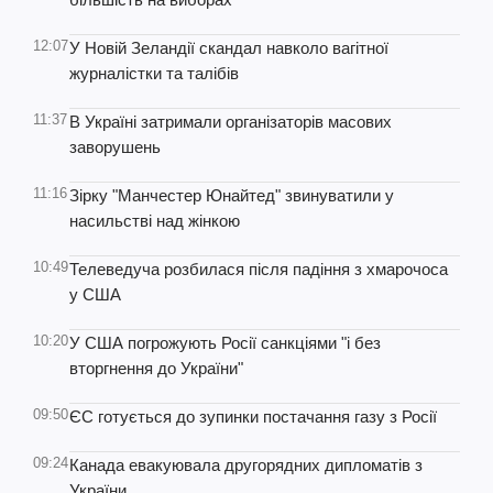
12:07
У Новій Зеландії скандал навколо вагітної
журналістки та талібів
11:37
В Україні затримали організаторів масових
заворушень
11:16
Зірку "Манчестер Юнайтед" звинуватили у
насильстві над жінкою
10:49
Телеведуча розбилася після падіння з хмарочоса
у США
10:20
У США погрожують Росії санкціями "і без
вторгнення до України"
09:50
ЄС готується до зупинки постачання газу з Росії
09:24
Канада евакуювала другорядних дипломатів з
України