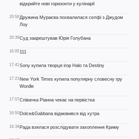
відкрийте нові горизонти у кулінарії
20:58
Дружина Мураєва похвалилася селфі з Джудом
Лоу
20:39
Суд заарештував Юрія Голубана
16:05
111
17:41
Sony купила творця ігор Halo та Destiny
17:21
New York Times купила популярну словесну гру
Wordle
17:07
Співачка Ріанна чекає на первістка
16:50
Dolce&Gabbana відмовився від хутра
16:34
Рада взялася розслідувати захоплення Криму