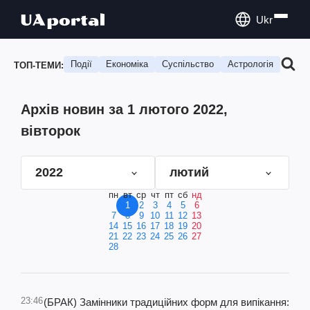
Ukr
Події
Економіка
Суспільство
Астрологія
Подо
ТОП-ТЕМИ:
Архів новин за 1 лютого 2022,
вівторок
2022
лютий
пн
вт
ср
чт
пт
сб
нд
1
2
3
4
5
6
7
8
9
10
11
12
13
14
15
16
17
18
19
20
21
22
23
24
25
26
27
28
23:46
(БРАК) Замінники традиційних форм для випікання: