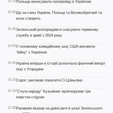
16:15
Польща анонсувала газопровід із Україною
15:56
Що за союз України, Польщі та Великобританії та
коли створять
15:30
Зеленський розпорядився скасувати термінову
службу в армії з 2024 року
14:59
У головному комедійному шоу США висміяли
"війну" з Україною
14:36
Україна вперше в історії розпочала фізичний імпорт
газу з Угорщини
14:25
Сорос закликав повалити Сі Цзіньпіна
14:15
"Слуга народу" Кузьміних проігнорував три
повістки слідчих
12:38
Рахманін вказав на дивні речі в указі Зеленського