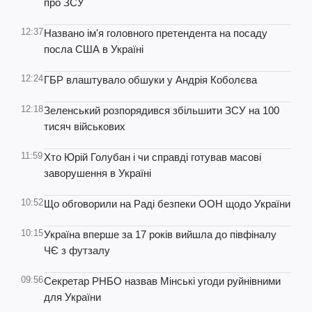
про ЗСУ
12:37
Названо ім'я головного претендента на посаду
посла США в Україні
12:24
ГБР влаштувало обшуки у Андрія Коболєва
12:18
Зеленський розпорядився збільшити ЗСУ на 100
тисяч військових
11:59
Хто Юрій Голубан і чи справді готував масові
заворушення в Україні
10:52
Що обговорили на Раді безпеки ООН щодо України
10:15
Україна вперше за 17 років вийшла до півфіналу
ЧЄ з футзалу
09:56
Секретар РНБО назвав Мінські угоди руйнівними
для України