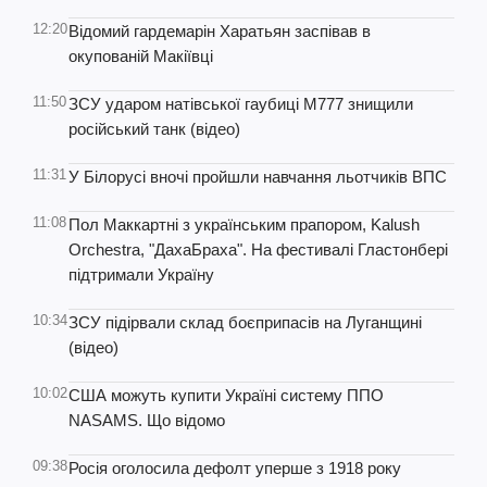
12:20
Відомий гардемарін Харатьян заспівав в
окупованій Макіївці
11:50
ЗСУ ударом натівської гаубиці М777 знищили
російський танк (відео)
11:31
У Білорусі вночі пройшли навчання льотчиків ВПС
11:08
Пол Маккартні з українським прапором, Kalush
Orchestra, "ДахаБраха". На фестивалі Гластонбері
підтримали Україну
10:34
ЗСУ підірвали склад боєприпасів на Луганщині
(відео)
10:02
США можуть купити Україні систему ППО
NASAMS. Що відомо
09:38
Росія оголосила дефолт уперше з 1918 року