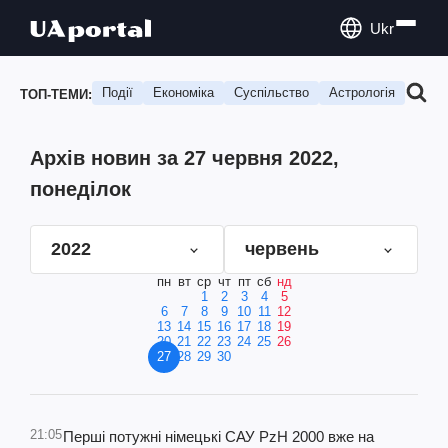
Ukr
Події
Економіка
Суспільство
Астрологія
Подо
ТОП-ТЕМИ:
Архів новин за 27 червня 2022,
понеділок
2022
червень
пн
вт
ср
чт
пт
сб
нд
1
2
3
4
5
6
7
8
9
10
11
12
13
14
15
16
17
18
19
20
21
22
23
24
25
26
27
28
29
30
21:05
Перші потужні німецькі САУ PzH 2000 вже на