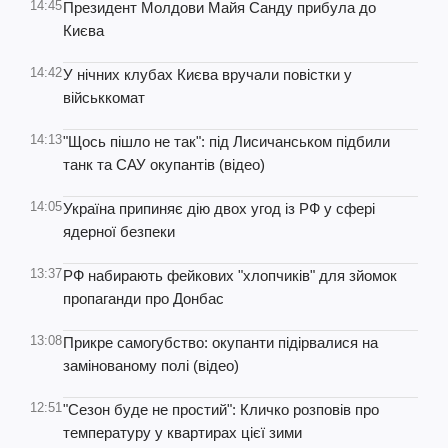
14:45
Президент Молдови Майя Санду прибула до
Києва
14:42
У нічних клубах Києва вручали повістки у
військкомат
14:13
"Щось пішло не так": під Лисичанськом підбили
танк та САУ окупантів (відео)
14:05
Україна припиняє дію двох угод із РФ у сфері
ядерної безпеки
13:37
РФ набирають фейкових "хлопчиків" для зйомок
пропаганди про Донбас
13:08
Прикре самогубство: окупанти підірвалися на
замінованому полі (відео)
12:51
"Сезон буде не простий": Кличко розповів про
температуру у квартирах цієї зими