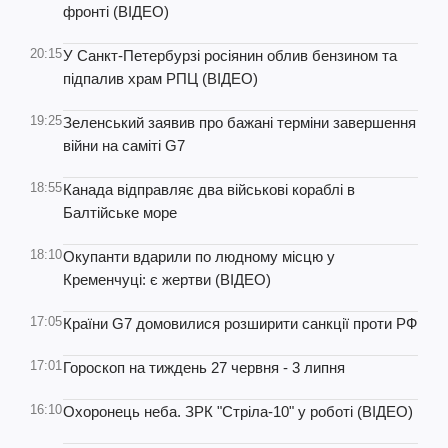
фронті (ВІДЕО)
20:15
У Санкт-Петербурзі росіянин облив бензином та
підпалив храм РПЦ (ВІДЕО)
19:25
Зеленський заявив про бажані терміни завершення
війни на саміті G7
18:55
Канада відправляє два військові кораблі в
Балтійське море
18:10
Окупанти вдарили по людному місцю у
Кременчуці: є жертви (ВІДЕО)
17:05
Країни G7 домовилися розширити санкції проти РФ
17:01
Гороскоп на тиждень 27 червня - 3 липня
16:10
Охоронець неба. ЗРК "Стріла-10" у роботі (ВІДЕО)