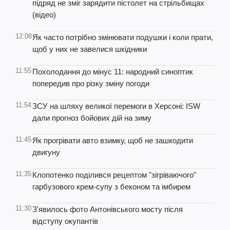
підряд не зміг зарядити пістолет на стрільбищах
(відео)
12:08
Як часто потрібно змінювати подушки і коли прати,
щоб у них не завелися шкідники
11:55
Похолодання до мінус 11: народний синоптик
попередив про різку зміну погоди
11:54
ЗСУ на шляху великої перемоги в Херсоні: ISW
дали прогноз бойових дій на зиму
11:45
Як прогрівати авто взимку, щоб не зашкодити
двигуну
11:35
Клопотенко поділився рецептом "зігріваючого"
гарбузового крем-супу з беконом та імбирем
11:30
З'явилось фото Антонівського мосту після
відступу окупантів