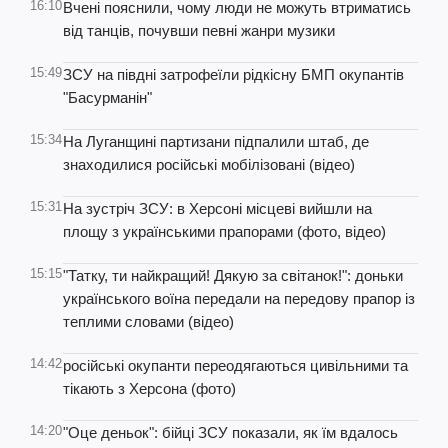
16:10
Вчені пояснили, чому люди не можуть втриматись
від танців, почувши певні жанри музики
15:49
ЗСУ на півдні затрофеїли рідкісну БМП окупантів
"Басурманін"
15:34
На Луганщині партизани підпалили штаб, де
знаходилися російські мобілізовані (відео)
15:31
На зустріч ЗСУ: в Херсоні місцеві вийшли на
площу з українськими прапорами (фото, відео)
15:15
"Татку, ти найкращий! Дякую за світанок!": доньки
українського воїна передали на передову прапор із
теплими словами (відео)
14:42
російські окупанти переодягаються цивільними та
тікають з Херсона (фото)
14:20
"Оце деньок": бійці ЗСУ показали, як їм вдалось