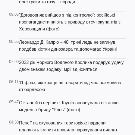
електрики та газу – поради
09:05
"Договорняк вийшов з під контролю": російські
пропагандисти ниють з приводу втечі окупантів з
Херсонщини (фото)
08:55
Леонардо Ді Капріо – 48: тричі ледь не загинув,
придбав кістки динозавра та допомагає Україні
07:00
2023 рік Чорного Водяного Кролика подарує удачу
двом знакам зодіаку: мрії здійсняться
06:11
11 фраз, які краще не говорити під час розмови із
стюардесою
05:47
Останній із перших: Toyota анонсувала останню
модель гібриду "Prius" (фото)
04:30
Пенсії на окупованих територіях: нардепи
планують змінити правила нарахування виплат