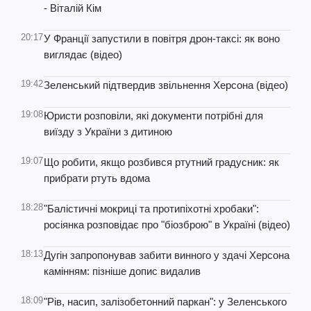
- Віталій Кім
20:17
У Франції запустили в повітря дрон-таксі: як воно
виглядає (відео)
19:42
Зеленський підтвердив звільнення Херсона (відео)
19:08
Юристи розповіли, які документи потрібні для
виїзду з України з дитиною
19:07
Що робити, якщо розбився ртутний градусник: як
прибрати ртуть вдома
18:28
"Балістичні мокриці та протипіхотні хробаки":
росіянка розповідає про "біозброю" в Україні (відео)
18:13
Дугін запропонував забити винного у здачі Херсона
камінням: пізніше допис видалив
18:09
"Рів, насип, залізобетонний паркан": у Зеленського