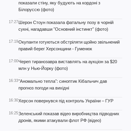
показали стіну, яку будують на кордоні з
Білоруссю (фото)
17:27
Шерон Стоун показала фатальну позу в чорній
сукні, нагадавши "Основний інстинкт" (фото)
17:19
Окупанти готуються обстріляти щойно звільнений
правий берег Херсонщини - Гуменюк
17:00
Череп тиранозавра виставлять на аукціон за $20
млн у Нью-Йорку (фото)
16:33
"Аномально тепла": синоптик Кібальчич дав
прогноз погоди на вихідні
16:30
Херсон повернувся під контроль України – ГУР
16:25
Зеленський показав відео виробництва підводних
дронів, якими атакували флот РФ (відео)