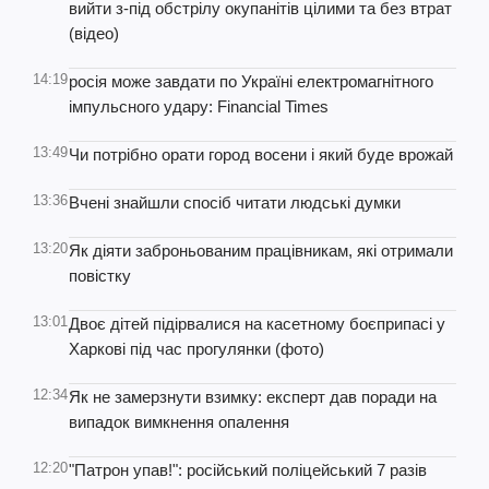
вийти з-під обстрілу окупанітів цілими та без втрат
(відео)
14:19
росія може завдати по Україні електромагнітного
імпульсного удару: Financial Times
13:49
Чи потрібно орати город восени і який буде врожай
13:36
Вчені знайшли спосіб читати людські думки
13:20
Як діяти заброньованим працівникам, які отримали
повістку
13:01
Двоє дітей підірвалися на касетному боєприпасі у
Харкові під час прогулянки (фото)
12:34
Як не замерзнути взимку: експерт дав поради на
випадок вимкнення опалення
12:20
"Патрон упав!": російський поліцейський 7 разів