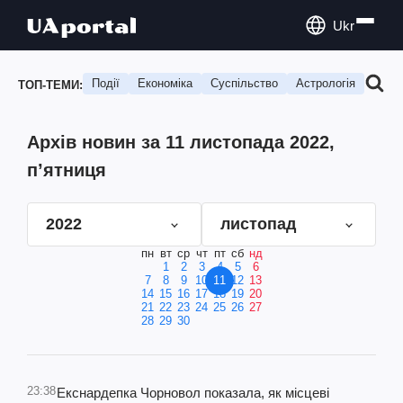
Ukr
Події
Економіка
Суспільство
Астрологія
Подо
ТОП-ТЕМИ:
Архів новин за 11 листопада 2022,
п’ятниця
2022
листопад
пн
вт
ср
чт
пт
сб
нд
1
2
3
4
5
6
7
8
9
10
11
12
13
14
15
16
17
18
19
20
21
22
23
24
25
26
27
28
29
30
23:38
Екснардепка Чорновол показала, як місцеві