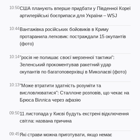
10:50
США планують вперше придбати у Південної Кореї
артилерійські боєприпаси для України – WSJ
10:44
Вантажівка російських бойовиків в Криму
протаранила легковик: постраждали 15 окупантів
(фото)
10:14
"росія не полишає своєї мерзенної тактики":
Зеленський прокоментував ракетний удар
окупантів по багатоповерхівці в Миколаєві (фото)
10:13
"Може втратити здатність розуміти та
висловлюватися": Сталлоне розповів, що чекає на
Брюса Вілліса через афазію
09:50
11 листопада у Києві будуть екстрені відключення
світла: названа причина
09:45
Які страви можна приготувати, якщо немає