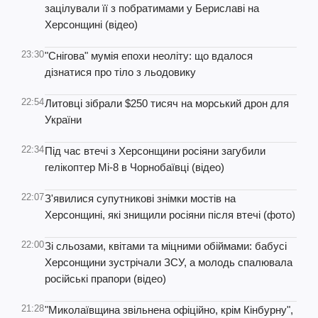
зацілували її з побратимами у Бериславі на
Херсонщині (відео)
23:30
"Снігова" мумія епохи неоліту: що вдалося
дізнатися про тіло з льодовику
22:54
Литовці зібрали $250 тисяч на морський дрон для
України
22:34
Під час втечі з Херсонщини росіяни загубили
гелікоптер Мі-8 в Чорнобаївці (відео)
22:07
З'явилися супутникові знімки мостів на
Херсонщині, які знищили росіяни після втечі (фото)
22:00
Зі сльозами, квітами та міцними обіймами: бабусі
Херсонщини зустрічали ЗСУ, а молодь спалювала
російські прапори (відео)
21:28
"Миколаївщина звільнена офіційно, крім Кінбурну",