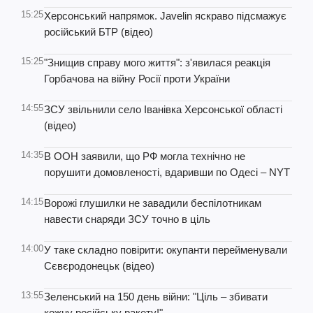
15:25
Херсонський напрямок. Javelin яскраво підсмажує
російський БТР (відео)
15:25
"Знищив справу мого життя": з'явилася реакція
Горбачова на війну Росії проти України
14:55
ЗСУ звільнили село Іванівка Херсонської області
(відео)
14:35
В ООН заявили, що РФ могла технічно не
порушити домовленості, вдаривши по Одесі – NYT
14:15
Ворожі глушилки не завадили беспілотникам
навести снаряди ЗСУ точно в ціль
14:00
У таке складно повірити: окупанти перейменували
Сєвєродонецьк (відео)
13:55
Зеленський на 150 день війни: "Ціль – збивати
кожну російську ракету!"