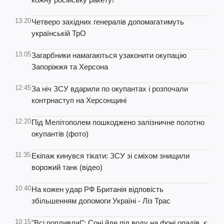
13:20
Четверо західних генералів допомагатимуть
українській ТрО
13:05
Загарбники намагаються узаконити окупацію
Запоріжжя та Херсона
12:45
За ніч ЗСУ вдарили по окупантах і розпочали
контрнаступ на Херсонщині
12:20
Під Мелітополем пошкоджено залізничне полотно
окупантів (фото)
11:35
Екіпаж кинувся тікати: ЗСУ зі сміхом знищили
ворожий танк (відео)
10:40
На кожен удар РФ Британія відповість
збільшенням допомоги Україні - Ліз Трас
10:15
"Всі попливли!": Сочі йде під воду на фоні опадів, є