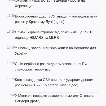
Окупанти намагаються відновити мости на
Херсонщині
17:30
Високоточний удар: ЗСУ знищили командний пункт
росіян у Красному Лучі (відео)
17:10
Єрмак: Україна отримає від союзників ще 25-30
одиниць HIMARS та MLRS
16:50
У Польщі завершили збір коштів на Bayraktar для
України
16:30
США серйозно розглядають оголошення РФ
спонсором тероризму
16:25
Контррозвідники СБУ знищили ударним дроном
російський Т-72 і 15 загарбників (відео)
16:00
У Мюнхені невідомі осквернили могилу Степана
Бандери (фото)