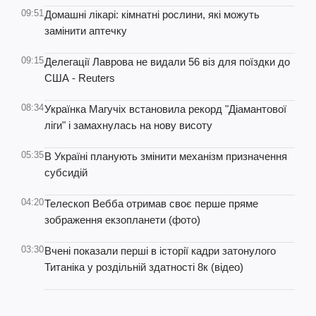
09:51
Домашні лікарі: кімнатні рослини, які можуть
замінити аптечку
09:15
Делегації Лаврова не видали 56 віз для поїздки до
США - Reuters
08:34
Українка Магучіх встановила рекорд "Діамантової
ліги" і замахнулась на нову висоту
05:35
В Україні планують змінити механізм призначення
субсидій
04:20
Телескоп Вебба отримав своє перше пряме
зображення екзопланети (фото)
03:30
Вчені показали перші в історії кадри затонулого
Титаніка у роздільній здатності 8к (відео)