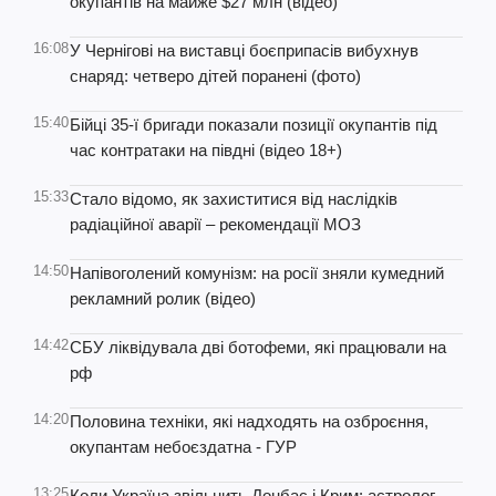
окупантів на майже $27 млн (відео)
16:08
У Чернігові на виставці боєприпасів вибухнув
снаряд: четверо дітей поранені (фото)
15:40
Бійці 35-ї бригади показали позиції окупантів під
час контратаки на півдні (відео 18+)
15:33
Стало відомо, як захиститися від наслідків
радіаційної аварії – рекомендації МОЗ
14:50
Напівоголений комунізм: на росії зняли кумедний
рекламний ролик (відео)
14:42
СБУ ліквідувала дві ботофеми, які працювали на
рф
14:20
Половина техніки, які надходять на озброєння,
окупантам небоєздатна - ГУР
13:25
Коли Україна звільнить Донбас і Крим: астролог