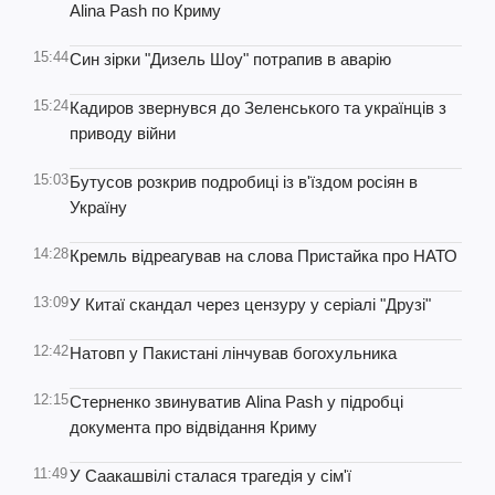
Alina Pash по Криму
15:44
Син зірки "Дизель Шоу" потрапив в аварію
15:24
Кадиров звернувся до Зеленського та українців з
приводу війни
15:03
Бутусов розкрив подробиці із в'їздом росіян в
Україну
14:28
Кремль відреагував на слова Пристайка про НАТО
13:09
У Китаї скандал через цензуру у серіалі "Друзі"
12:42
Натовп у Пакистані лінчував богохульника
12:15
Стерненко звинуватив Alina Pash у підробці
документа про відвідання Криму
11:49
У Саакашвілі сталася трагедія у сім'ї