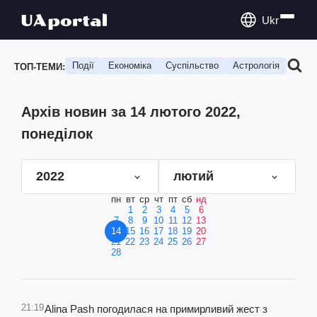
Ukr
Події
Економіка
Суспільство
Астрологія
Подо
ТОП-ТЕМИ:
Архів новин за 14 лютого 2022,
понеділок
2022
лютий
пн
вт
ср
чт
пт
сб
нд
1
2
3
4
5
6
7
8
9
10
11
12
13
14
15
16
17
18
19
20
21
22
23
24
25
26
27
28
21:19
Alina Pash погодилася на примирливий жест з