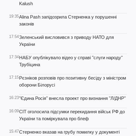
Kalush
19:35
Alina Pash запідозрила Стерненка у порушенні
законів
17:54
Зеленський висловився з приводу НАТО для
України
17:34
НАБУ опублікувало відео у справі "слуги народу"
Трубіцина
17:15
Рєзніков розповів про позитивну бесіду з міністром
оборони Білорусі
16:23
"Єдина Росія" внесла проект про визнання "Л/ДНР"
16:09
CIT оголосила підсумки перекидання військ РФ до
України та поміркувала про блеф
15:47
Стерненко вказав на грубу помилку у документі