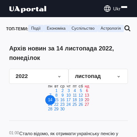
Ukr
Події
Економіка
Суспільство
Астрологія
Подо
ТОП-ТЕМИ:
Архів новин за 14 листопада 2022,
понеділок
2022
листопад
пн
вт
ср
чт
пт
сб
нд
1
2
3
4
5
6
7
8
9
10
11
12
13
14
15
16
17
18
19
20
21
22
23
24
25
26
27
28
29
30
01:00
Стало відомо, як отримати українську пенсію у