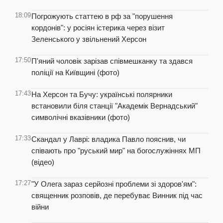
18:09
Погрожують статтею в рф за "порушення
кордонів": у росіян істерика через візит
Зеленського у звільнений Херсон
17:50
П'яний чоловік зарізав співмешканку та здався
поліції на Київщині (фото)
17:43
На Херсон та Бучу: українські полярники
встановили біля станції "Академік Вернадський"
символічні вказівники (фото)
17:33
Скандал у Лаврі: владика Павло пояснив, чи
співають про "руський мир" на богослужіннях МП
(відео)
17:27
"У Олега зараз серйозні проблеми зі здоров'ям":
священник розповів, де перебуває Винник під час
війни