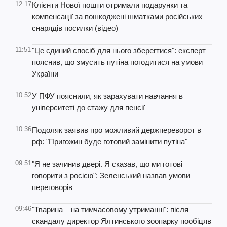
12:17
Клієнти Нової пошти отримали подарунки та
компенсації за пошкоджені шматками російських
снарядів посилки (відео)
11:51
"Це єдиний спосіб для нього зберегтися": експерт
пояснив, що змусить путіна погодитися на умови
України
10:52
У ПФУ пояснили, як зарахувати навчання в
університеті до стажу для пенсії
10:36
Подоляк заявив про можливий держпереворот в
рф: "Пригожин буде готовий замінити путіна"
09:51
"Я не зачинив двері. Я сказав, що ми готові
говорити з росією": Зеленський назвав умови
переговорів
09:46
"Тварина – на тимчасовому утриманні": після
скандалу директор Ялтинського зоопарку пообіцяв