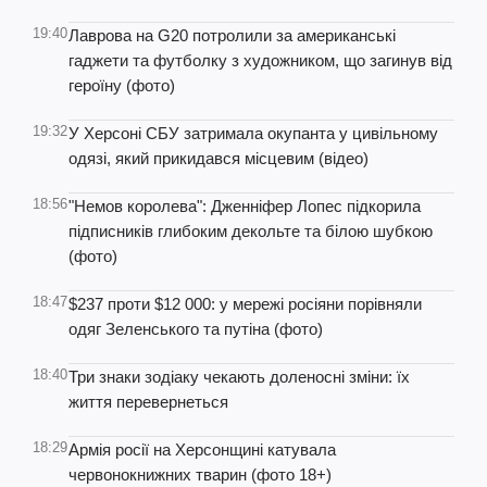
19:40
Лаврова на G20 потролили за американські
гаджети та футболку з художником, що загинув від
героїну (фото)
19:32
У Херсоні СБУ затримала окупанта у цивільному
одязі, який прикидався місцевим (відео)
18:56
"Немов королева": Дженніфер Лопес підкорила
підписників глибоким декольте та білою шубкою
(фото)
18:47
$237 проти $12 000: у мережі росіяни порівняли
одяг Зеленського та путіна (фото)
18:40
Три знаки зодіаку чекають доленосні зміни: їх
життя перевернеться
18:29
Армія росії на Херсонщині катувала
червонокнижних тварин (фото 18+)