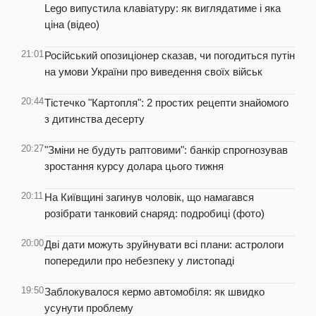
Lego випустила клавіатуру: як виглядатиме і яка
ціна (відео)
21:01
Російський опозиціонер сказав, чи погодиться путін
на умови України про виведення своїх військ
20:44
Тістечко "Картопля": 2 простих рецепти знайомого
з дитинства десерту
20:27
"Зміни не будуть раптовими": банкір спрогнозував
зростання курсу долара цього тижня
20:11
На Київщині загинув чоловік, що намагався
розібрати танковий снаряд: подробиці (фото)
20:00
Дві дати можуть зруйнувати всі плани: астрологи
попередили про небезпеку у листопаді
19:50
Заблокувалося кермо автомобіля: як швидко
усунути проблему