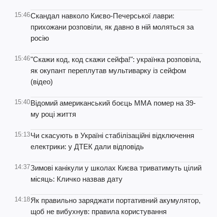
15:46
Скандал навколо Києво-Печерської лаври:
прихожани розповіли, як давно в ній моляться за
росію
15:46
"Скажи код, код скажи сейфа!": українка розповіла,
як окупант переплутав мультиварку із сейфом
(відео)
15:40
Відомий американський боєць ММА помер на 39-
му році життя
15:13
Чи скасують в Україні стабілізаційні відключення
електрики: у ДТЕК дали відповідь
14:37
Зимові канікули у школах Києва триватимуть цілий
місяць: Кличко назвав дату
14:18
Як правильно заряджати портативний акумулятор,
щоб не вибухнув: правила користування