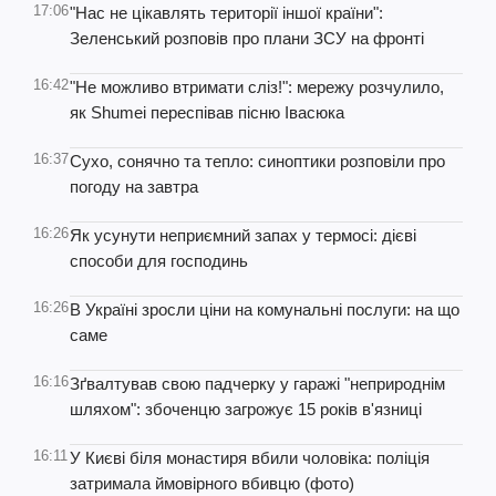
17:06
"Нас не цікавлять території іншої країни":
Зеленський розповів про плани ЗСУ на фронті
16:42
"Не можливо втримати сліз!": мережу розчулило,
як Shumei переспівав пісню Івасюка
16:37
Сухо, сонячно та тепло: синоптики розповіли про
погоду на завтра
16:26
Як усунути неприємний запах у термосі: дієві
способи для господинь
16:26
В Україні зросли ціни на комунальні послуги: на що
саме
16:16
Зґвалтував свою падчерку у гаражі "неприроднім
шляхом": збоченцю загрожує 15 років в'язниці
16:11
У Києві біля монастиря вбили чоловіка: поліція
затримала ймовірного вбивцю (фото)