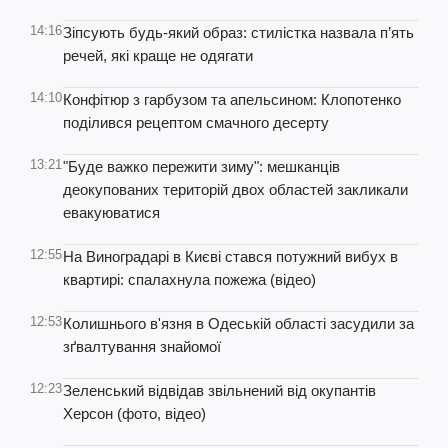
14:16
Зіпсують будь-який образ: стилістка назвала п’ять
речей, які краще не одягати
14:10
Конфітюр з гарбузом та апельсином: Клопотенко
поділився рецептом смачного десерту
13:21
"Буде важко пережити зиму": мешканців
деокупованих територій двох областей закликали
евакуюватися
12:55
На Виноградарі в Києві стався потужний вибух в
квартирі: спалахнула пожежа (відео)
12:53
Колишнього в'язня в Одеській області засудили за
зґвалтування знайомої
12:23
Зеленський відвідав звільнений від окупантів
Херсон (фото, відео)