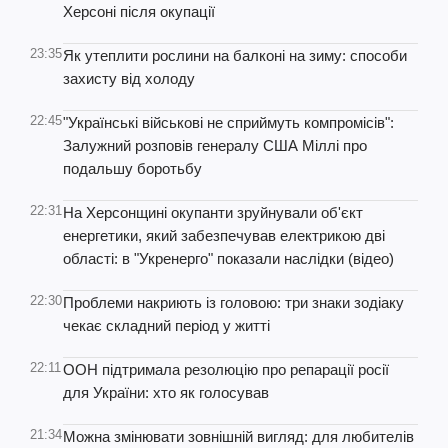
Херсоні після окупації
23:35
Як утеплити рослини на балконі на зиму: способи
захисту від холоду
22:45
"Українські військові не сприймуть компромісів":
Залужний розповів генералу США Міллі про
подальшу боротьбу
22:31
На Херсонщині окупанти зруйнували об'єкт
енергетики, який забезпечував електрикою дві
області: в "Укренерго" показали наслідки (відео)
22:30
Проблеми накриють із головою: три знаки зодіаку
чекає складний період у житті
22:11
ООН підтримала резолюцію про репарації росії
для України: хто як голосував
21:34
Можна змінювати зовнішній вигляд: для любителів