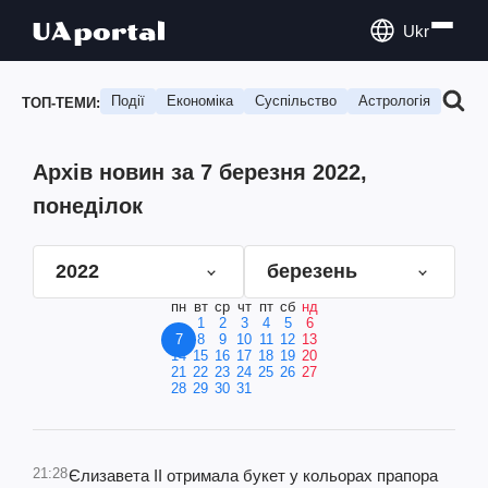
Ukr
Події
Економіка
Суспільство
Астрологія
Подо
ТОП-ТЕМИ:
Архів новин за 7 березня 2022,
понеділок
2022
березень
пн
вт
ср
чт
пт
сб
нд
1
2
3
4
5
6
7
8
9
10
11
12
13
14
15
16
17
18
19
20
21
22
23
24
25
26
27
28
29
30
31
21:28
Єлизавета ІІ отримала букет у кольорах прапора