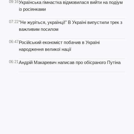
09:16
Українська гімнастка відмовилася вийти на подіум
із росіянками
07:22
"Не журіться, українці!" В Україні випустили трек з
важливим посилом
06:47
Російський економіст побачив в Україні
народження великої нації
06:21
Андрій Макаревич написав про обісраного Путіна