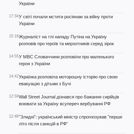
України
17:34
У світі почали мстити росіянам за війну проти
України
15:18
Журналіст на тлі нападу Путіна на Україну
розповів про героїв та мерзотників серед зірок
14:55
У МВС Словаччини розповіли про маленького
героя з України
14:42
Українка розповіла моторошну історію про свою
евакуацію з дітьми з Бучі
12:59
Wall Street Journal дізнався про бажання сирійців
воювати за Україну всупереч вербуванні РФ
12:48
"Злидні": український міністр спрогнозував "перше
літо після санкцій в РФ"