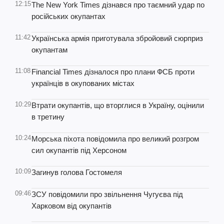
12:15
The New York Times дізнався про таємний удар по
російських окупантах
11:42
Українська армія приготувала збройовий сюрприз
окупантам
11:08
Financial Times дізналося про плани ФСБ проти
українців в окупованих містах
10:29
Втрати окупантів, що вторглися в Україну, оцінили
в третину
10:24
Морська піхота повідомила про великий розгром
сил окупантів під Херсоном
10:09
Загинув голова Гостомеля
09:46
ЗСУ повідомили про звільнення Чугуєва під
Харковом від окупантів