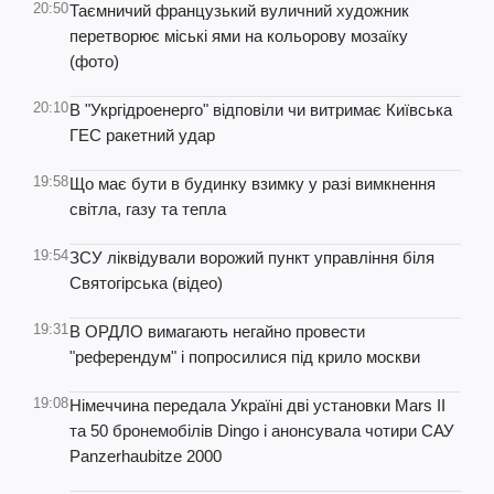
20:50
Таємничий французький вуличний художник
перетворює міські ями на кольорову мозаїку
(фото)
20:10
В "Укргідроенерго" відповіли чи витримає Київська
ГЕС ракетний удар
19:58
Що має бути в будинку взимку у разі вимкнення
світла, газу та тепла
19:54
ЗСУ ліквідували ворожий пункт управління біля
Святогірська (відео)
19:31
В ОРДЛО вимагають негайно провести
"референдум" і попросилися під крило москви
19:08
Німеччина передала Україні дві установки Mars II
та 50 бронемобілів Dingo і анонсувала чотири САУ
Panzerhaubitze 2000