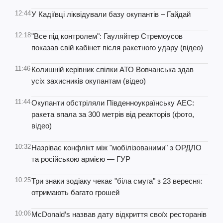
12:44
У Кадіївці ліквідували базу окупантів – Гайдай
12:18
"Все під контролем": Гауляйтер Стремоусов
показав свій кабінет після ракетного удару (відео)
11:46
Колишній керівник спілки АТО Вовчанська здав
усіх захисників окупантам (відео)
11:44
Окупанти обстріляли Південноукраїнську АЕС:
ракета впала за 300 метрів від реакторів (фото,
відео)
10:32
Назріває конфлікт між "мобілізованими" з ОРДЛО
та російською армією — ГУР
10:25
Три знаки зодіаку чекає "біла смуга" з 23 вересня:
отримають багато грошей
10:06
McDonald’s назвав дату відкриття своїх ресторанів