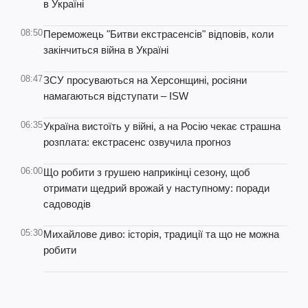
в Україні
08:50
Переможець "Битви екстрасенсів" відповів, коли
закінчиться війна в Україні
08:47
ЗСУ просуваються на Херсонщині, росіяни
намагаються відступати – ISW
06:35
Україна вистоїть у війні, а на Росію чекає страшна
розплата: екстрасенс озвучила прогноз
06:00
Що робити з грушею наприкінці сезону, щоб
отримати щедрий врожай у наступному: поради
садоводів
05:30
Михайлове диво: історія, традиції та що не можна
робити