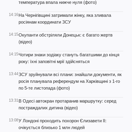
температура впала нижче нуля (фото)
14:16
На Чернігівщині затримали жінку, яка зливала
росіянам координати ЗСУ
14:15
Окупанти обстріляли Донецьк: є багато жертв
(відео)
14:15
Чотири знаки зодіаку стануть багатшими до кінця
року: їхні заповітні мрії здійсняться
13:44
ЗСУ зруйнували всі плани: знайшли документи, як
росія планувала референдум на Харківщині з 1-го
по 5-те листопада (фото)
13:31
В Одесі автокран протаранив маршрутку: серед
постраждалих дитина (відео)
13:08
У Лондоні проходить похорон Єлизавети ІІ:
очікується близько 1 млн людей