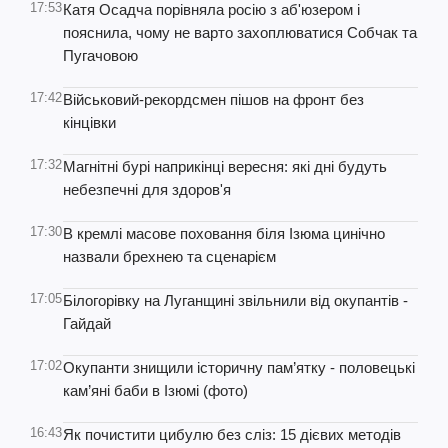
17:53
Катя Осадча порівняла росію з аб'юзером і
пояснила, чому не варто захоплюватися Собчак та
Пугачовою
17:42
Військовий-рекордсмен пішов на фронт без
кінцівки
17:32
Магнітні бурі наприкінці вересня: які дні будуть
небезпечні для здоров'я
17:30
В кремлі масове поховання біля Ізюма цинічно
назвали брехнею та сценарієм
17:05
Білогорівку на Луганщині звільнили від окупантів -
Гайдай
17:02
Окупанти знищили історичну пам’ятку - половецькі
кам’яні баби в Ізюмі (фото)
16:43
Як почистити цибулю без сліз: 15 дієвих методів