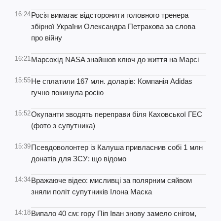
16:24
Росія вимагає відсторонити головного тренера
збірної України Олександра Петракова за слова
про війну
16:21
Марсохід NASA знайшов ключ до життя на Марсі
15:55
Не сплатили 167 млн. доларів: Компанія Adidas
гучно покинула росію
15:52
Окупанти зводять переправи біля Каховської ГЕС
(фото з супутника)
15:39
Псевдоволонтер із Калуша привласнив собі 1 млн
донатів для ЗСУ: що відомо
14:34
Вражаюче відео: мисливці за полярним сяйвом
зняли політ супутників Ілона Маска
14:18
Випало 40 см: гору Піп Іван знову замело снігом,