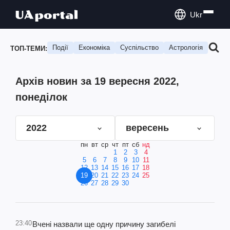
Ukr
Події
Економіка
Суспільство
Астрологія
Подо
ТОП-ТЕМИ:
Архів новин за 19 вересня 2022,
понеділок
2022
вересень
пн
вт
ср
чт
пт
сб
нд
1
2
3
4
5
6
7
8
9
10
11
12
13
14
15
16
17
18
19
20
21
22
23
24
25
26
27
28
29
30
23:40
Вчені назвали ще одну причину загибелі