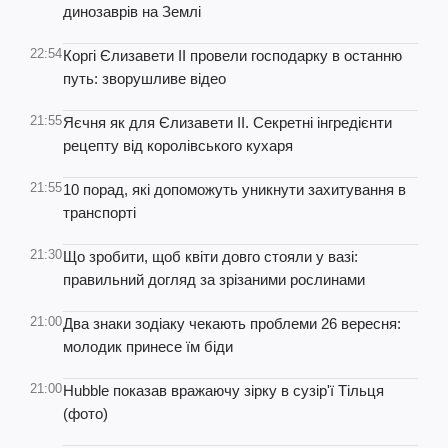
динозаврів на Землі
22:54
Коргі Єлизавети II провели господарку в останню
путь: зворушливе відео
21:55
Яєчня як для Єлизавети ІІ. Секретні інгредієнти
рецепту від королівського кухаря
21:55
10 порад, які допоможуть уникнути захитування в
транспорті
21:30
Що зробити, щоб квіти довго стояли у вазі:
правильний догляд за зрізаними рослинами
21:00
Два знаки зодіаку чекають проблеми 26 вересня:
молодик принесе їм біди
21:00
Hubble показав вражаючу зірку в сузір'ї Тільця
(фото)