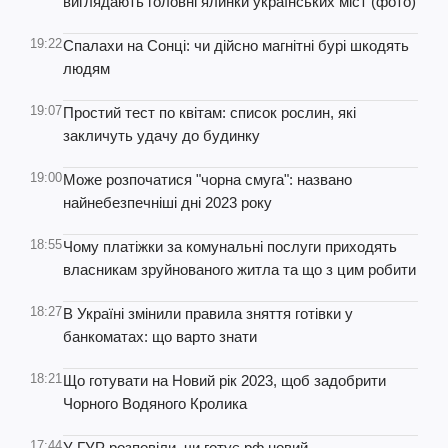
виглядають головні ялинки українських міст (фото)
19:22
Спалахи на Сонці: чи дійсно магнітні бурі шкодять
людям
19:07
Простий тест по квітам: список рослин, які
закличуть удачу до будинку
19:00
Може розпочатися "чорна смуга": названо
найнебезпечніші дні 2023 року
18:55
Чому платіжки за комунальні послуги приходять
власникам зруйнованого житла та що з цим робити
18:27
В Україні змінили правила зняття готівки у
банкоматах: що варто знати
18:21
Що готувати на Новий рік 2023, щоб задобрити
Чорного Водяного Кролика
17:44
У ГУР розповіли, чи готує рф новий