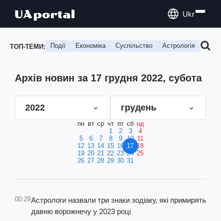
Ukr
Події
Економіка
Суспільство
Астрологія
Подо
ТОП-ТЕМИ:
Архів новин за 17 грудня 2022, субота
2022
грудень
пн
вт
ср
чт
пт
сб
нд
1
2
3
4
5
6
7
8
9
10
11
12
13
14
15
16
17
18
19
20
21
22
23
24
25
26
27
28
29
30
31
00:29
Астрологи назвали три знаки зодіаку, які примирять
давню ворожнечу у 2023 році