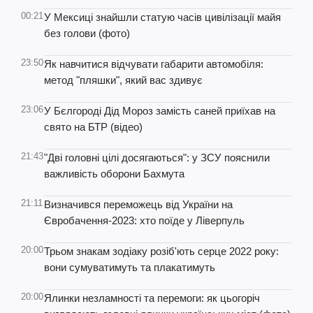
00:21
У Мексиці знайшли статую часів цивілізації майя
без голови (фото)
23:50
Як навчитися відчувати габарити автомобіля:
метод "пляшки", який вас здивує
23:06
У Бєлгороді Дід Мороз замість саней приїхав на
свято на БТР (відео)
21:43
"Дві головні цілі досягаються": у ЗСУ пояснили
важливість оборони Бахмута
21:11
Визначився переможець від України на
Євробачення-2023: хто поїде у Ліверпуль
20:00
Трьом знакам зодіаку розіб'ють серце 2022 року:
вони сумуватимуть та плакатимуть
20:00
Ялинки незламності та перемоги: як цьогоріч