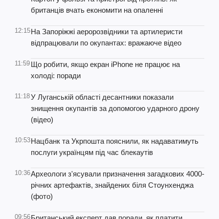
британців вчать економити на опаленні
12:15
На Запоріжжі аеророзвідники та артилеристи
відпрацювали по окупантах: вражаюче відео
11:59
Що робити, якщо екран iPhone не працює на
холоді: поради
11:18
У Луганській області десантники показали
знищення окупантів за допомогою ударного дрону
(відео)
10:53
Нацбанк та Укрпошта пояснили, як надаватимуть
послуги українцям під час блекаутів
10:36
Археологи з'ясували призначення загадкових 4000-
річних артефактів, знайдених біля Стоунхенджа
(фото)
09:56
Британський експерт дав поради, як платити