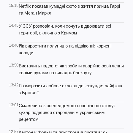
15:18
Netflix показав кумедні фото з життя принца Гаррі
та Меган Маркл
14:45
У ЗСУ розповіли, коли хочуть відвоювати всі
території, включно з Кримом
14:40
Як виростити полуницю на підвіконні: корисні
поради
13:50
Вистачить надовго: як зробити аварійне освітлення
своїми руками на випадок блекауту
13:42
Розморозити лобове скло за дві секунди: лайфхак
з Британії
13:01
Смаженина з оселедцем до новорічного столу:
кухар поділився стародавнім українським
рецептом
12:57
Картон у фользі та пристрої від протягів: як