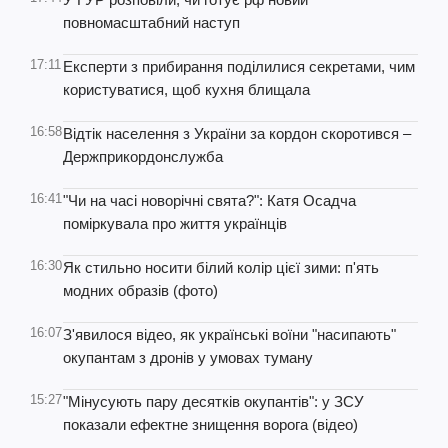
повномасштабний наступ
17:11
Експерти з прибирання поділилися секретами, чим
користуватися, щоб кухня блищала
16:58
Відтік населення з України за кордон скоротився –
Держприкордонслужба
16:41
"Чи на часі новорічні свята?": Катя Осадча
поміркувала про життя українців
16:30
Як стильно носити білий колір цієї зими: п'ять
модних образів (фото)
16:07
З'явилося відео, як українські воїни "насипають"
окупантам з дронів у умовах туману
15:27
"Мінусують пару десятків окупантів": у ЗСУ
показали ефектне знищення ворога (відео)