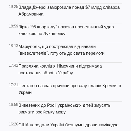
19:25
Влада Джерсі заморозила понад $7 млрд олігарха
Абрамовича
18:59
Зірка "95 кварталу" показав превентивний удар
ключкою по Лукашенку
18:13
Маріуполь, що постраждав від навали
"визволителів", готують до свята перемоги
17:42
Правляча коаліція Німеччини підтримала
постачання зброї в Україну
17:21
Пентагон назвав причини провалу планів Кремля в
Україні
16:58
Вивезених до Росії українських дітей змусять
вивчати російську мову
16:26
США передали Україні безшумні дрони-камікадзе