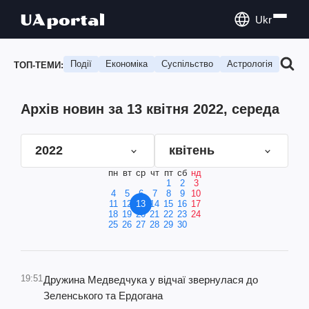
Ukr
Події
Економіка
Суспільство
Астрологія
Подо
ТОП-ТЕМИ:
Архів новин за 13 квітня 2022, середа
2022
квітень
пн
вт
ср
чт
пт
сб
нд
1
2
3
4
5
6
7
8
9
10
11
12
13
14
15
16
17
18
19
20
21
22
23
24
25
26
27
28
29
30
19:51
Дружина Медведчука у відчаї звернулася до
Зеленського та Ердогана