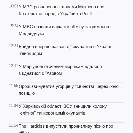
16:01
У МЗС розчаровані словами Макрона про
братерство народів України та Росії
15:34
У МВС назвали варіанти обміну затриманого
Медведчука
12:31
Байден вперше назвав дії окупантів в Україні
"геноцидом"
12:12
У Маріуполі оточеним морпіхам вдалося
з'єднатися з "Азовом"
11:55
Ярош звинуватив угорців у "свинстві" через їхню
позицію
11:34
У Харківській області ЗСУ знищили колону
"елітної" танкової армії окупантів
11:14
The Hardkiss випустили пронизливу пісню про
війну