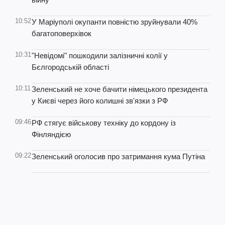
10:52
У Маріуполі окупанти повністю зруйнували 40%
багатоповерхівок
10:31
"Невідомі" пошкодили залізничні колії у
Бєлгородській області
10:11
Зеленський не хоче бачити німецького президента
у Києві через його колишні зв'язки з РФ
09:46
РФ стягує військову техніку до кордону із
Фінляндією
09:22
Зеленський оголосив про затримання кума Путіна