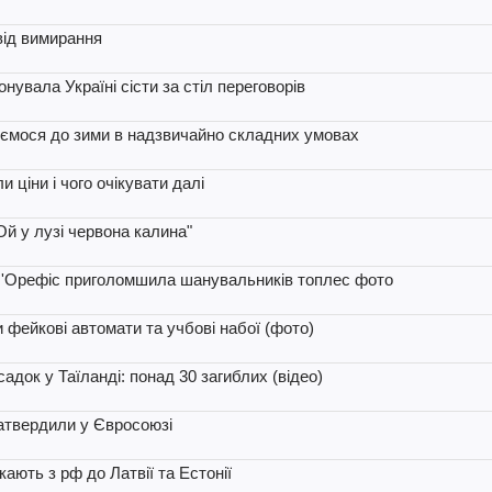
від вимирання
увала Україні сісти за стіл переговорів
уємося до зими в надзвичайно складних умовах
 ціни і чого очікувати далі
Ой у лузі червона калина"
л'Орефіс приголомшила шанувальників топлес фото
 фейкові автомати та учбові набої (фото)
док у Таїланді: понад 30 загиблих (відео)
затвердили у Євросоюзі
ають з рф до Латвії та Естонії