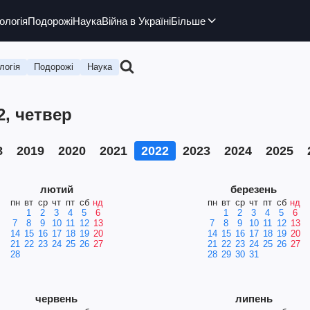
ологія
Подорожі
Наука
Війна в Україні
Більше
логія
Подорожі
Наука
2, четвер
8
2019
2020
2021
2022
2023
2024
2025
лютий
березень
пн
вт
ср
чт
пт
сб
нд
пн
вт
ср
чт
пт
сб
нд
1
2
3
4
5
6
1
2
3
4
5
6
7
8
9
10
11
12
13
7
8
9
10
11
12
13
14
15
16
17
18
19
20
14
15
16
17
18
19
20
21
22
23
24
25
26
27
21
22
23
24
25
26
27
28
28
29
30
31
червень
липень