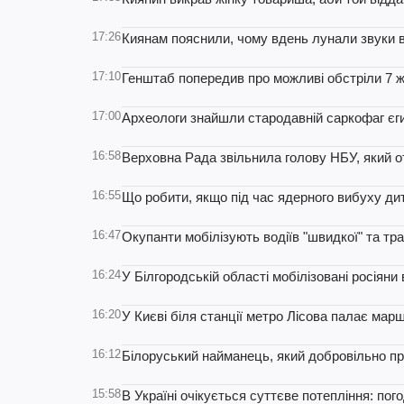
17:26
Киянам пояснили, чому вдень лунали звуки ви
17:10
Генштаб попередив про можливі обстріли 7 ж
17:00
Археологи знайшли стародавній саркофаг єги
16:58
Верховна Рада звільнила голову НБУ, який о
16:55
Що робити, якщо під час ядерного вибуху ди
16:47
Окупанти мобілізують водіїв "швидкої" та тр
16:24
У Білгородській області мобілізовані росіян
16:20
У Києві біля станції метро Лісова палає марш
16:12
Білоруський найманець, який добровільно при
15:58
В Україні очікується суттєве потепління: пог