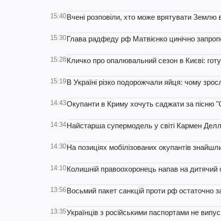
15:40
Вчені розповіли, хто може врятувати Землю 
15:30
Глава радфеду рф Матвієнко цинічно запропон
15:28
Кличко про опалювальний сезон в Києві: гот
15:19
В Україні різко подорожчали яйця: чому зросли
14:43
Окупанти в Криму хочуть саджати за пісню "
14:34
Найстарша супермодель у світі Кармен Дел
14:30
На позиціях мобілізованих окупантів знайшли
14:10
Колишній правоохоронець напав на дитячий са
13:56
Восьмий пакет санкцій проти рф остаточно 
13:35
Українців з російськими паспортами не випуск