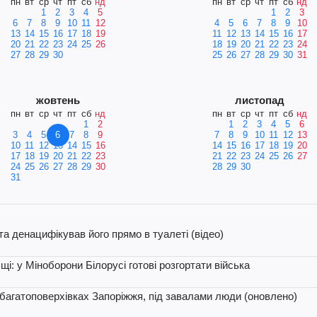
пн
вт
ср
чт
пт
сб
нд
пн
вт
ср
чт
пт
сб
нд
1
2
3
4
5
1
2
3
6
7
8
9
10
11
12
4
5
6
7
8
9
10
13
14
15
16
17
18
19
11
12
13
14
15
16
17
20
21
22
23
24
25
26
18
19
20
21
22
23
24
27
28
29
30
25
26
27
28
29
30
31
жовтень
листопад
пн
вт
ср
чт
пт
сб
нд
пн
вт
ср
чт
пт
сб
нд
1
2
1
2
3
4
5
6
3
4
5
6
7
8
9
7
8
9
10
11
12
13
10
11
12
13
14
15
16
14
15
16
17
18
19
20
17
18
19
20
21
22
23
21
22
23
24
25
26
27
24
25
26
27
28
29
30
28
29
30
31
та денацифікував його прямо в туалеті (відео)
: у Міноборони Білорусі готові розгортати війська
 багатоповерхівках Запоріжжя, під завалами люди (оновлено)