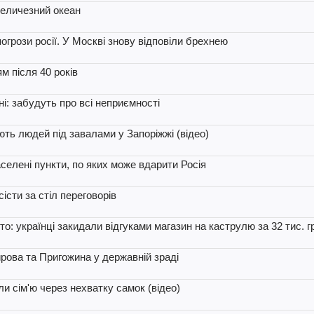
величезний океан
грози росії. У Москві знову відповіли брехнею
м після 40 років
ні: забудуть про всі неприємності
ть людей під завалами у Запоріжжі (відео)
аселені пункти, по яких може вдарити Росія
істи за стіл переговорів
о: українці закидали відгуками магазин на каструлю за 32 тис. г
ирова та Пригожина у державній зраді
и сім'ю через нехватку самок (відео)