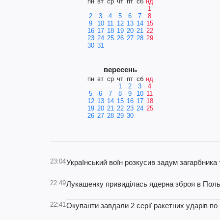
пн
вт
ср
чт
пт
сб
нд
1
2
3
4
5
6
7
8
9
10
11
12
13
14
15
16
17
18
19
20
21
22
23
24
25
26
27
28
29
30
31
вересень
пн
вт
ср
чт
пт
сб
нд
1
2
3
4
5
6
7
8
9
10
11
12
13
14
15
16
17
18
19
20
21
22
23
24
25
26
27
28
29
30
23:04
Український воїн розкусив задум загарбника 
22:49
Лукашенку привиділась ядерна зброя в Польщі
22:41
Окупанти завдали 2 серії ракетних ударів по