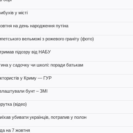
бухів у місті
овтня на день народження путіна
петського вельможі з рожевого граніту (фото)
тримав підозру від НАБУ
тина у садочку чи школі: поради батькам
актористів у Криму — ГУР
и влаштували бунт – ЗМІ
рутка (відео)
їхав убивати українців, потрапив у полон
ода на 7 жовтня