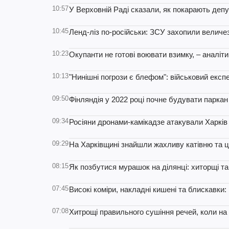
10:57
У Верховній Раді сказали, як покарають депут
10:45
Ленд-ліз по-російськи: ЗСУ захопили величезну
10:23
Окупанти не готові воювати взимку, – аналіт
10:13
"Нинішні погрози є блефом": військовий експ
09:50
Фінляндія у 2022 році почне будувати паркан 
09:34
Росіяни дронами-камікадзе атакували Харків
09:29
На Харківщині знайшли жахливу катівню та ці
08:15
Як позбутися мурашок на ділянці: хиторщі та
07:45
Високі коміри, накладні кишені та блискавки:
07:08
Хитрощі правильного сушіння речей, коли на