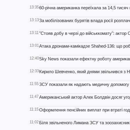
13:35
60-річна американка переїхала за 14,5 тисяч 
13:13
За мобілізованих бурятів влада росії розпл
13:11
"Стояв добу в черзі до військкомату": актор
13:01
Атака дронами-камікадзе Shahed-136: що роб
12:40
Sky News показали ефектну роботу американ
12:33
Кирило Шевченко, який днями звільнився з Н
11:55
ЗСУ показали як надають медичну допомогу п
11:47
Американський актор Алек Болдвін досяг угод
11:15
Оформлення пенсійних виплат при втраті год
11:02
Біля звільненого Лимана ЗСУ та зоозахисни