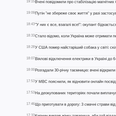
19:15
Вчені повідомили про стабілізацію магнітних
19:09
Путін "не збереже своє життя" у разі застосу
18:43
"У них є все, взагалі все!": окупант бідкає
18:33
Стало відомо, коли Україна може отримати п
18:28
У США помер найстаріший собака у світі: скі
18:07
Віялові відключення електрики в Україні до 6
18:00
Розгадали 30-річну таємницю: вчені відкрили 
17:53
У МВС пояснили, як відновити онлайн посвід
17:53
На деокупованих територіях почали виплачув
17:46
Що приготувати в дорогу: 3 смачні страви ві
17:33
Киянин викрав жінку товариша, аби той відда