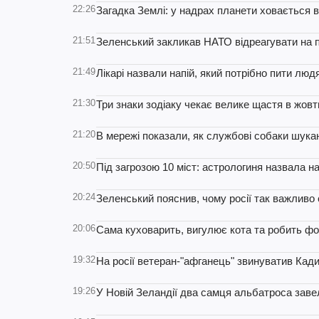
22:26
Загадка Землі: у надрах планети ховається 
21:51
Зеленський закликав НАТО відреагувати на по
21:49
Лікарі назвали напій, який потрібно пити людя
21:30
Три знаки зодіаку чекає велике щастя в жовт
21:20
В мережі показали, як службові собаки шукаю
20:50
Під загрозою 10 міст: астрологиня назвала н
20:24
Зеленський пояснив, чому росії так важливо с
20:06
Сама куховарить, вигулює кота та робить фот
19:32
На росії ветеран-"афганець" звинуватив Кад
19:26
У Новій Зеландії два самця альбатроса завел