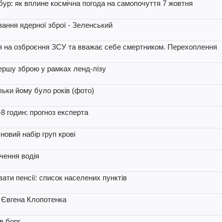
 бур: як вплине космічна погода на самопочуття 7 жовтня
вання ядерної зброї - Зеленський
ться на озброєння ЗСУ та вважає себе смертником. Перехоплення
ершу зброю у рамках ленд-лізу
льки йому було років (фото)
-8 годин: прогноз експерта
новий набір груп крові
чення водія
ати пенсії: список населених пунктів
д Євгена Клопотенка
в борг