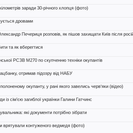
кілометрів заради 30-річного хлопця (фото)
ачується дровами
 Олександр Печериця розповів, як пішов захищати Київ після росі
ити та як вберегтися
ської РСЗВ M270 по скупченню техніки окупантів
ацбанку, отримав підозру від НАБУ
олоненому окупанту, у рані якого завелись черв‘яки (відео)
и із сім’єю загиблої українки Галини Гатчинс
увальника: які документи потрібно зібрати
ки врятували контуженого ведмедя (фото)