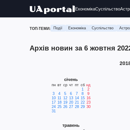
Економіка
Суспільство
Астр
Події
Економіка
Суспільство
Астро
ТОП-ТЕМИ:
Архів новин за 6 жовтня 202
201
січень
пн
вт
ср
чт
пт
сб
нд
1
2
3
4
5
6
7
8
9
10
11
12
13
14
15
16
17
18
19
20
21
22
23
24
25
26
27
28
29
30
31
травень