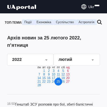
Ukr
Події
Економіка
Суспільство
Астрологія
Подо
ТОП-ТЕМИ:
Архів новин за 25 лютого 2022,
п’ятниця
2022
лютий
пн
вт
ср
чт
пт
сб
нд
1
2
3
4
5
6
7
8
9
10
11
12
13
14
15
16
17
18
19
20
21
22
23
24
25
26
27
28
16:50
Генштаб ЗСУ розповів про бої, збиті балістичні