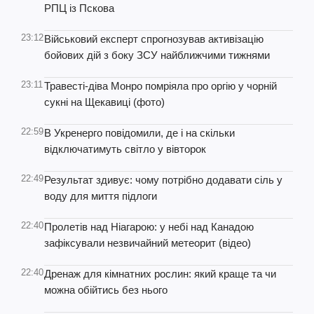
РПЦ із Пскова
23:12
Військовий експерт спрогнозував активізацію
бойових дій з боку ЗСУ найближчими тижнями
23:11
Травесті-діва Монро помріяла про оргію у чорній
сукні на Щекавиці (фото)
22:59
В Укренерго повідомили, де і на скільки
відключатимуть світло у вівторок
22:49
Результат здивує: чому потрібно додавати сіль у
воду для миття підлоги
22:40
Пролетів над Ніагарою: у небі над Канадою
зафіксували незвичайний метеорит (відео)
22:40
Дренаж для кімнатних рослин: який краще та чи
можна обійтись без нього