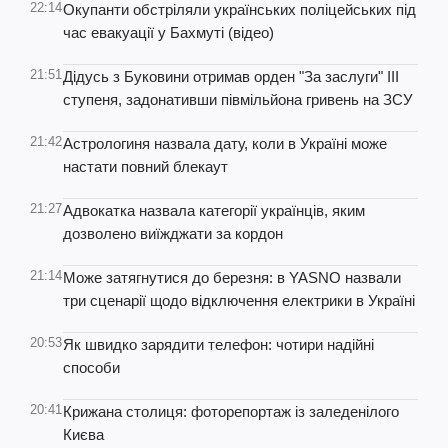
22:14
Окупанти обстріляли українських поліцейських під
час евакуації у Бахмуті (відео)
21:51
Дідусь з Буковини отримав орден "За заслуги" ІІІ
ступеня, задонативши півмільйона гривень на ЗСУ
21:42
Астрологиня назвала дату, коли в Україні може
настати повний блекаут
21:27
Адвокатка назвала категорії українців, яким
дозволено виїжджати за кордон
21:14
Може затягнутися до березня: в YASNO назвали
три сценарії щодо відключення електрики в Україні
20:53
Як швидко зарядити телефон: чотири надійні
способи
20:41
Крижана столиця: фоторепортаж із заледенілого
Києва