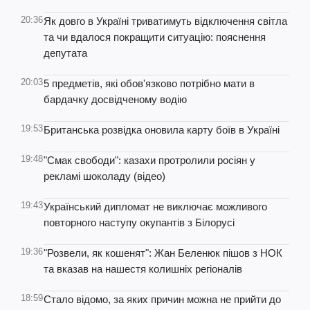
20:36
Як довго в Україні триватимуть відключення світла
та чи вдалося покращити ситуацію: пояснення
депутата
20:03
5 предметів, які обов'язково потрібно мати в
бардачку досвідченому водію
19:53
Британська розвідка оновила карту боїв в Україні
19:48
"Смак свободи": казахи протролили росіян у
рекламі шоколаду (відео)
19:43
Український дипломат не виключає можливого
повторного наступу окупантів з Білорусі
19:36
"Розвели, як кошенят": Жан Беленюк пішов з НОК
та вказав на нашестя колишніх регіоналів
18:59
Стало відомо, за яких причин можна не прийти до