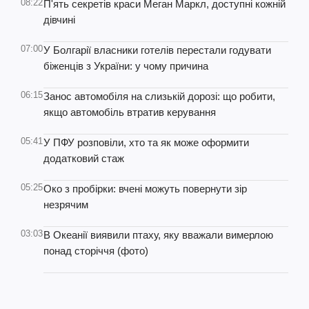
08:22
П'ять секретів краси Меган Маркл, доступні кожній
дівчині
07:00
У Болгарії власники готелів перестали годувати
біженців з України: у чому причина
06:15
Занос автомобіля на слизькій дорозі: що робити,
якщо автомобіль втратив керування
05:41
У ПФУ розповіли, хто та як може оформити
додатковий стаж
05:25
Око з пробірки: вчені можуть повернути зір
незрячим
03:03
В Океанії виявили птаху, яку вважали вимерлою
понад сторіччя (фото)