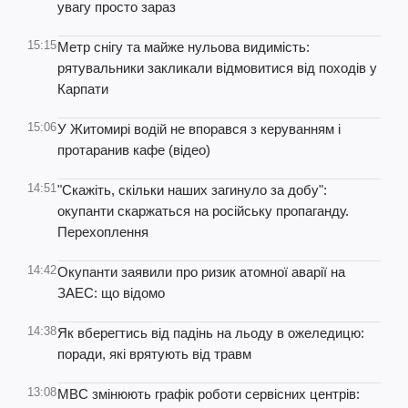
увагу просто зараз
15:15
Метр снігу та майже нульова видимість:
рятувальники закликали відмовитися від походів у
Карпати
15:06
У Житомирі водій не впорався з керуванням і
протаранив кафе (відео)
14:51
"Скажіть, скільки наших загинуло за добу":
окупанти скаржаться на російську пропаганду.
Перехоплення
14:42
Окупанти заявили про ризик атомної аварії на
ЗАЕС: що відомо
14:38
Як вберегтись від падінь на льоду в ожеледицю:
поради, які врятують від травм
13:08
МВС змінюють графік роботи сервісних центрів: