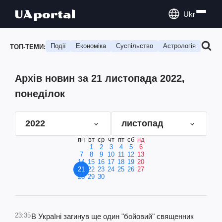
Ukr
Події
Економіка
Суспільство
Астрологія
Подо
ТОП-ТЕМИ:
Архів новин за 21 листопада 2022,
понеділок
2022
листопад
пн
вт
ср
чт
пт
сб
нд
1
2
3
4
5
6
7
8
9
10
11
12
13
14
15
16
17
18
19
20
21
22
23
24
25
26
27
28
29
30
23:35
В Україні загинув ще один "бойовий" священник