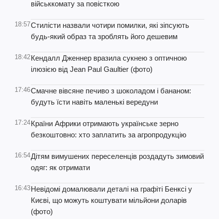
військкомату за повісткою
18:57
Стилісти назвали чотири помилки, які зіпсують
будь-який образ та зроблять його дешевим
18:42
Кендалл Дженнер вразила сукнею з оптичною
ілюзією від Jean Paul Gaultier (фото)
17:46
Смачне вівсяне печиво з шоколадом і бананом:
будуть їсти навіть маленькі вередуни
17:24
Країни Африки отримають українське зерно
безкоштовно: хто заплатить за агропродукцію
16:54
Дітям вимушених переселенців роздадуть зимовий
одяг: як отримати
16:43
Невідомі домалювали деталі на графіті Бенксі у
Києві, що можуть коштувати мільйони доларів
(фото)