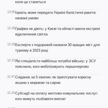
коли це станеться
13:05
Ізраїль може передати Україні балістичні ракети:
названі умови
12:36
Графіки не діють: у Києві та області ввели екстрені
відключення світла
12:29
Експерти з подорожей назвали 30 кращих міст для
туризму в 2023 році
12:10
Які спеціалісти найбільш потрібні війську: у ЗСУ
пояснили, кого мобілізовують першочергово
11:47
Сніданок за 5 хвилин: як приготувати корисну
яєшню з морквою та сиром
11:20
Субсидії на оплату житлово-комунальних послуг:
кого можуть позбавити виплат