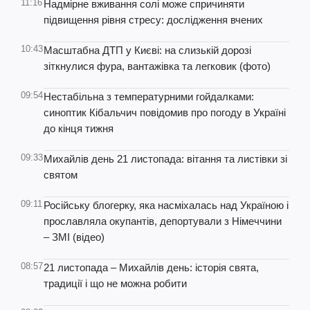
11:16
Надмірне вживання солі може спричиняти
підвищення рівня стресу: дослідження вчених
10:43
Масштабна ДТП у Києві: на слизькій дорозі
зіткнулися фура, вантажівка та легковик (фото)
09:54
Нестабільна з температурними гойдалками:
синоптик Кібальчич повідомив про погоду в Україні
до кінця тижня
09:33
Михайлів день 21 листопада: вітання та листівки зі
святом
09:11
Російську блогерку, яка насміхалась над Україною і
прославляла окупантів, депортували з Німеччини
– ЗМІ (відео)
08:57
21 листопада – Михайлів день: історія свята,
традиції і що не можна робити