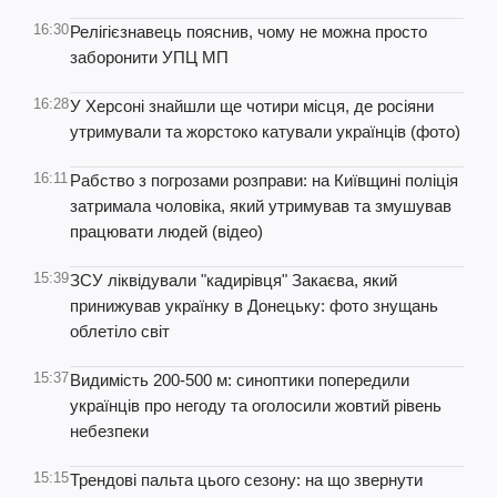
16:30
Релігієзнавець пояснив, чому не можна просто
заборонити УПЦ МП
16:28
У Херсоні знайшли ще чотири місця, де росіяни
утримували та жорстоко катували українців (фото)
16:11
Рабство з погрозами розправи: на Київщині поліція
затримала чоловіка, який утримував та змушував
працювати людей (відео)
15:39
ЗСУ ліквідували "кадирівця" Закаєва, який
принижував українку в Донецьку: фото знущань
облетіло світ
15:37
Видимість 200-500 м: синоптики попередили
українців про негоду та оголосили жовтий рівень
небезпеки
15:15
Трендові пальта цього сезону: на що звернути