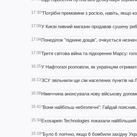
17:30
"Потрібні премовини з росією, навіть, якщо к
17:09
У Києві пивний магазин продавав сушену рибу
17:04
Понеділок "підкине дощів", очікується незна
17:00
Третя світова війна та підкорення Марсу: го
16:25
У Нафтогазі розповіли, як українцям отримати
16:13
ЗСУ звільнили ще сім населених пунктів на 
16:08
Німеччина анонсувала нову військову допомо
15:41
"Вони найбільш небезпечні": Гайдай пояснив
15:34
Exosapein Technologies показали найбільший у
15:19
"Було б логічно, якщо б бомбили західну Укр