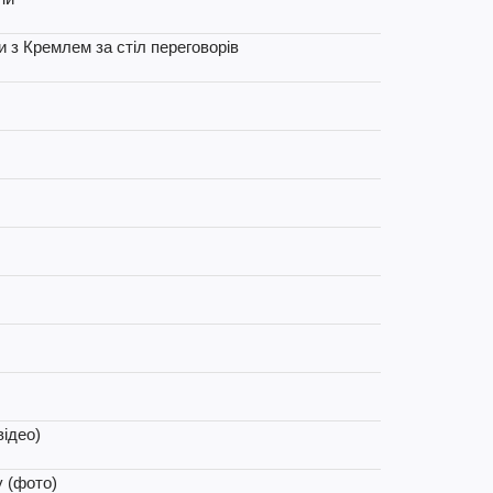
и з Кремлем за стіл переговорів
відео)
у (фото)