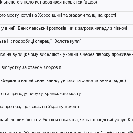
льненого з полону, народився первісток (відео)
о мосту, котлі на Херсонщині та згадали танці на хресті
 війні": Веніславський розповів, чи є загроза нападу з півночі
а III: подробиці операції "Золота куля"
ися на вулиці: чому виселяють українців через півроку проживан
 відпустку за станом здоров'я
зберігали награбовані ванни, унітази та холодильники (відео)
осіян з приводу вибуху Кримського мосту
а прогноз, що чекає на Україну в жовтні
з найбільшим бюстом України показала, як насправді вибухнув К
им шляхом: Жданов розповів про можливі сценарії закінчення вій