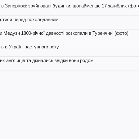
в Запоріжжі: зруйновані будинки, щонайменше 17 загиблих (фото
астися перед похолоданням
и Медузи 1800-річної давності розкопали в Туреччині (фото)
ь в Україні наступного року
х англійців та дізнались звідки вони родом