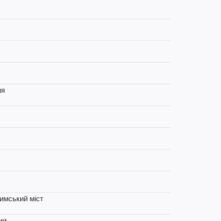
ня
римський міст
ни