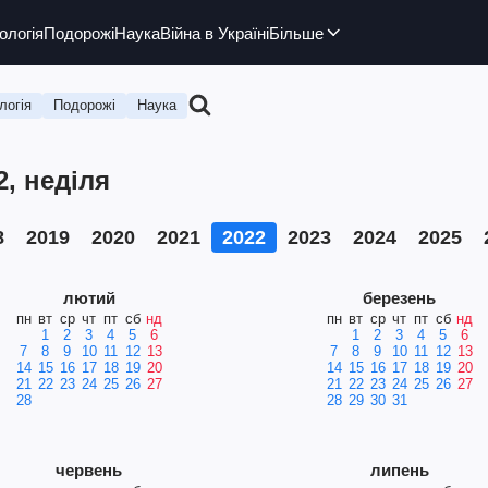
ологія
Подорожі
Наука
Війна в Україні
Більше
логія
Подорожі
Наука
2, неділя
8
2019
2020
2021
2022
2023
2024
2025
лютий
березень
пн
вт
ср
чт
пт
сб
нд
пн
вт
ср
чт
пт
сб
нд
1
2
3
4
5
6
1
2
3
4
5
6
7
8
9
10
11
12
13
7
8
9
10
11
12
13
14
15
16
17
18
19
20
14
15
16
17
18
19
20
21
22
23
24
25
26
27
21
22
23
24
25
26
27
28
28
29
30
31
червень
липень