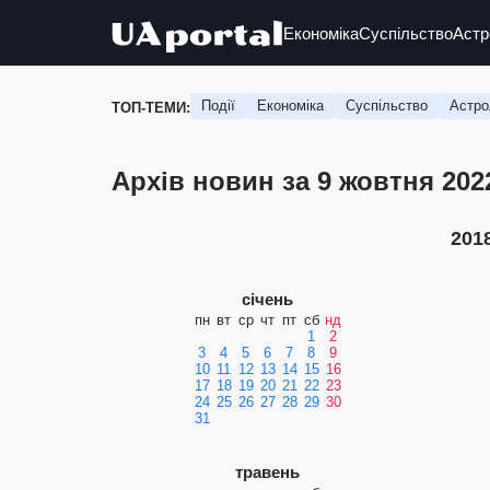
Економіка
Суспільство
Астр
Події
Економіка
Суспільство
Астро
ТОП-ТЕМИ:
Архів новин за 9 жовтня 202
201
січень
пн
вт
ср
чт
пт
сб
нд
1
2
3
4
5
6
7
8
9
10
11
12
13
14
15
16
17
18
19
20
21
22
23
24
25
26
27
28
29
30
31
травень