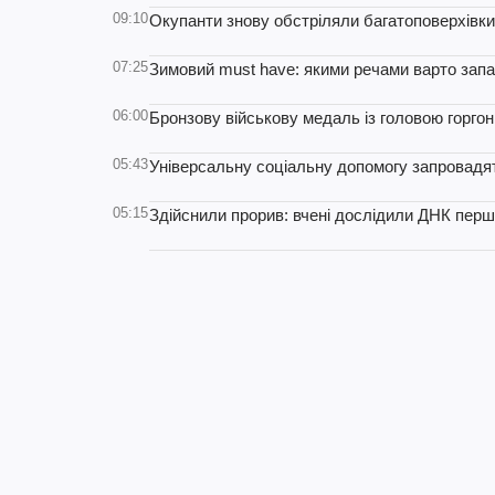
09:10
Окупанти знову обстріляли багатоповерхівки 
07:25
Зимовий must have: якими речами варто зап
06:00
Бронзову військову медаль із головою горгон
05:43
Універсальну соціальну допомогу запровадят
05:15
Здійснили прорив: вчені дослідили ДНК перши