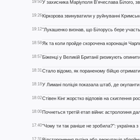
19:50
У захисника Маріуполя В'ячеслава Білого, зві
19:26
Кіркорова звинуватили у руйнуванні Кримськог
19:12
"Лукашенко визнав, що Білорусь бере участь у
18:58
Як та коли пройде скорочена коронація Чарльз
18:57
Біженці у Великій Британії ризикують опинит
18:31
Стало відомо, як пораненому бійцю отримати
18:18
У Лимані поліція показала штаб, де окупанти 
18:02
Стівен Кінг жорстко відповів на скиглення р
18:00
Почнеться третій етап війни: астрологиня дал
17:40
"Чому ти так раніше не зробила?": українка 
17:31
Відсторонення путіна або деокупація збройн