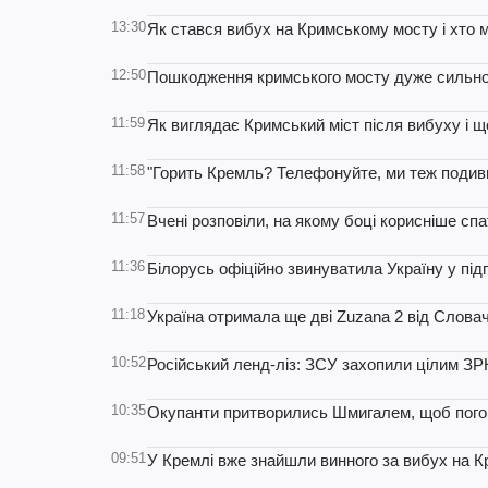
13:30
Як стався вибух на Кримському мосту і хто м
12:50
Пошкодження кримського мосту дуже сильно в
11:59
Як виглядає Кримський міст після вибуху і щ
11:58
"Горить Кремль? Телефонуйте, ми теж подив
11:57
Вчені розповіли, на якому боці корисніше спа
11:36
Білорусь офіційно звинуватила Україну у під
11:18
Україна отримала ще дві Zuzana 2 від Слова
10:52
Російський ленд-ліз: ЗСУ захопили цілим ЗРК
10:35
Окупанти притворились Шмигалем, щоб погов
09:51
У Кремлі вже знайшли винного за вибух на 