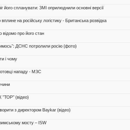
іг його спланувати: ЗМІ оприлюднили основні версії
плине на російську логістику - Британська розвідка
о відомо про його стан
имось": ДСНС потролили росію (фото)
ти і чому
готовці нападу - МЗС
ччини
 "ТОР" (відео)
орити з директором Baykar (відео)
Кримському мосту – ISW