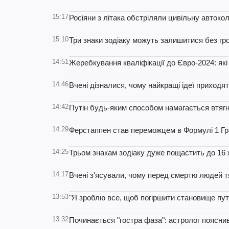
15:17
Росіяни з літака обстріляли цивільну автоко
15:10
Три знаки зодіаку можуть залишитися без гро
14:51
Жеребкування кваліфікації до Євро-2024: які
14:46
Вчені дізналися, чому найкращі ідеї приходя
14:42
Путін будь-яким способом намагається втягн
14:29
Ферстаппен став переможцем в Формулі 1 Гра
14:25
Трьом знакам зодіаку дуже пощастить до 16 ж
14:17
Вчені з'ясували, чому перед смертю людей тя
13:53
"Я зроблю все, щоб погіршити становище путі
13:32
Починається "гостра фаза": астролог пояснив