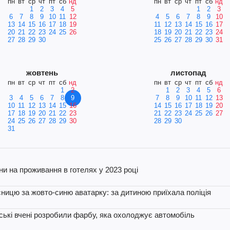
пн
вт
ср
чт
пт
сб
нд
пн
вт
ср
чт
пт
сб
нд
1
2
3
4
5
1
2
3
6
7
8
9
10
11
12
4
5
6
7
8
9
10
13
14
15
16
17
18
19
11
12
13
14
15
16
17
20
21
22
23
24
25
26
18
19
20
21
22
23
24
27
28
29
30
25
26
27
28
29
30
31
жовтень
листопад
пн
вт
ср
чт
пт
сб
нд
пн
вт
ср
чт
пт
сб
нд
1
2
1
2
3
4
5
6
3
4
5
6
7
8
9
7
8
9
10
11
12
13
10
11
12
13
14
15
16
14
15
16
17
18
19
20
17
18
19
20
21
22
23
21
22
23
24
25
26
27
24
25
26
27
28
29
30
28
29
30
31
іни на проживання в готелях у 2023 році
сницю за жовто-синю аватарку: за дитиною приїхала поліція
ські вчені розробили фарбу, яка охолоджує автомобіль