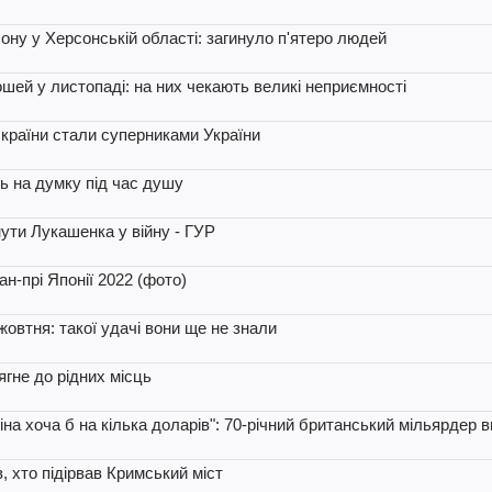
лону у Херсонській області: загинуло п'ятеро людей
шей у листопаді: на них чекають великі неприємності
 країни стали суперниками України
ть на думку під час душу
ути Лукашенка у війну - ГУР
н-прі Японії 2022 (фото)
овтня: такої удачі вони ще не знали
гне до рідних місць
на хоча б на кілька доларів": 70-річний британський мільярдер
, хто підірвав Кримський міст