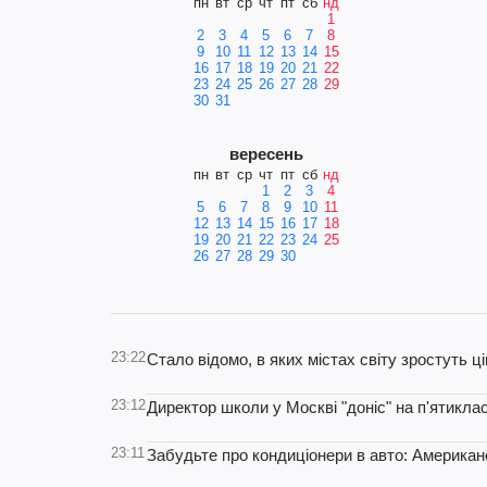
пн
вт
ср
чт
пт
сб
нд
1
2
3
4
5
6
7
8
9
10
11
12
13
14
15
16
17
18
19
20
21
22
23
24
25
26
27
28
29
30
31
вересень
пн
вт
ср
чт
пт
сб
нд
1
2
3
4
5
6
7
8
9
10
11
12
13
14
15
16
17
18
19
20
21
22
23
24
25
26
27
28
29
30
23:22
Стало відомо, в яких містах світу зростуть ц
23:12
Директор школи у Москві "доніс" на п'ятикла
23:11
Забудьте про кондиціонери в авто: Американ