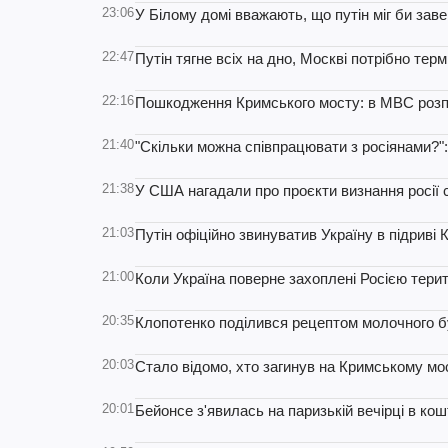
23:06
У Білому домі вважають, що путін міг би зав
22:47
Путін тягне всіх на дно, Москві потрібно тер
22:16
Пошкодження Кримського мосту: в МВС розпо
21:40
"Скільки можна співпрацювати з росіянами?":
21:38
У США нагадали про проєкти визнання росії 
21:03
Путін офіційно звинуватив Україну в підриві
21:00
Коли Україна поверне захоплені Росією терит
20:35
Клопотенко поділився рецептом молочного б
20:03
Стало відомо, хто загинув на Кримському мо
20:01
Бейонсе з'явилась на паризькій вечірці в кош