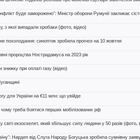
онфлікт буде заморожено": Міністр оборони Румунії закликає сіст
, з якої випадали хробаки (фото, відео)
чне похолодання: синоптик зробила прогноз на 10 жовтня
ловні пророцтва Нострадамуса на 2023 рік
 знижку при оплаті газу (відео)
Луганщині
гу для України на €11 млн: що увійде
, чому треба боятися перших мобілізованих рф
 світі екзоскелет, який збільшує силу людини у 50 разів (фото, 
аїну": Нардеп від Слуга Народу Богуцька зробила сумнівну заяв