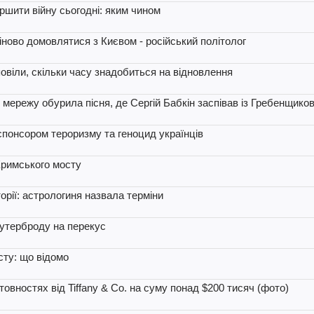
ершити війну сьогодні: яким чином
міново домовлятися з Києвом - російський політолог
віли, скільки часу знадобиться на відновлення
 мережу обурила пісня, де Сергій Бабкін заспівав із Гребенщико
спонсором тероризму та геноцид українців
 Кримського мосту
орії: астрологиня назвала терміни
утерброду на перекус
сту: що відомо
товностях від Tiffany & Co. на суму понад $200 тисяч (фото)