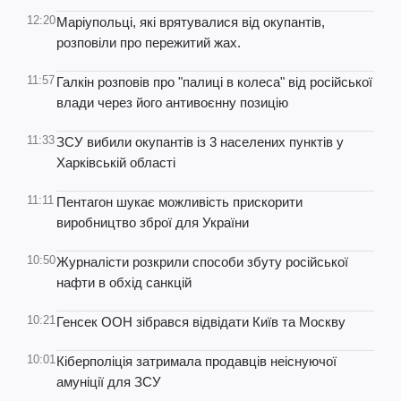
12:20
Маріупольці, які врятувалися від окупантів,
розповіли про пережитий жах.
11:57
Галкін розповів про "палиці в колеса" від російської
влади через його антивоєнну позицію
11:33
ЗСУ вибили окупантів із 3 населених пунктів у
Харківській області
11:11
Пентагон шукає можливість прискорити
виробництво зброї для України
10:50
Журналісти розкрили способи збуту російської
нафти в обхід санкцій
10:21
Генсек ООН зібрався відвідати Київ та Москву
10:01
Кіберполіція затримала продавців неіснуючої
амуніції для ЗСУ