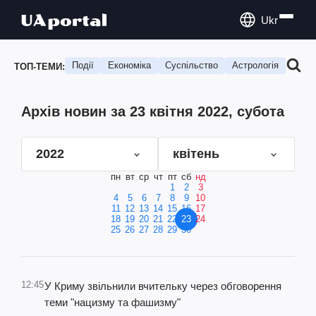
Ukr
Події
Економіка
Суспільство
Астрологія
Подо
ТОП-ТЕМИ:
Архів новин за 23 квітня 2022, субота
2022
квітень
пн
вт
ср
чт
пт
сб
нд
1
2
3
4
5
6
7
8
9
10
11
12
13
14
15
16
17
18
19
20
21
22
23
24
25
26
27
28
29
30
12:45
У Криму звільнили вчительку через обговорення
теми "нацизму та фашизму"