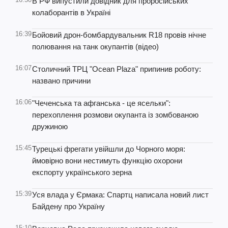
В РФ випустили довідник для проросійських
колаборантів в Україні
16:39
Бойовий дрон-бомбардувальник R18 провів нічне
полювання на танк окупантів (відео)
16:07
Столичний ТРЦ "Ocean Plaza" припинив роботу:
названо причини
16:06
"Чеченська та афганська - це ясельки":
перехоплення розмови окупанта із зомбованою
дружиною
15:45
Турецькі фрегати увійшли до Чорного моря:
ймовірно вони нестимуть функцію охорони
експорту українського зерна
15:39
Уся влада у Єрмака: Спартц написала новий лист
Байдену про Україну
15:10