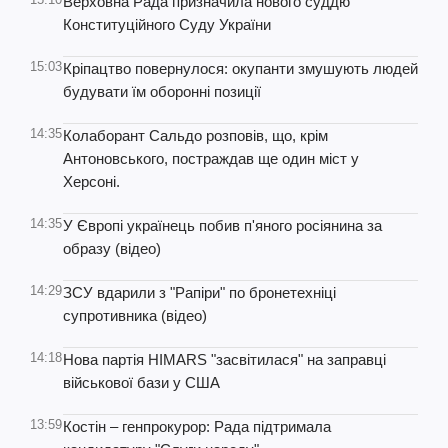
Верховна Рада призначила нового суддю
Конституційного Суду України
15:03
Кріпацтво повернулося: окупанти змушують людей
будувати їм оборонні позиції
14:35
Колаборант Сальдо розповів, що, крім
Антоновського, постраждав ще один міст у
Херсоні.
14:35
У Європі українець побив п'яного росіянина за
образу (відео)
14:29
ЗСУ вдарили з "Рапіри" по бронетехніці
супротивника (відео)
14:18
Нова партія HIMARS "засвітилася" на заправці
військової бази у США
13:59
Костін – генпрокурор: Рада підтримала