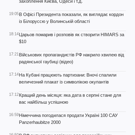
захоплення Києва, Одеси і т.д.
19:05
В Офісі Президента показали, як виглядає кордон
із Білоруссю у Волинській області
18:14
Царьов помарив і розповів як створити HIMARS за
$10
17:21
Військових пропагандистів РФ накрило хвилею від
радянської гаубиці (відео)
17:14
На Кубані працюють партизани: Вночі спалили
величезний плакат із символікою окупантів
17:12
Кращий день місяця: яка дата в серпні стане для
вас найбільш успішною
16:59
Німеччина погодилася продати Україні 100 САУ
Panzerhaubitze 2000
16:50