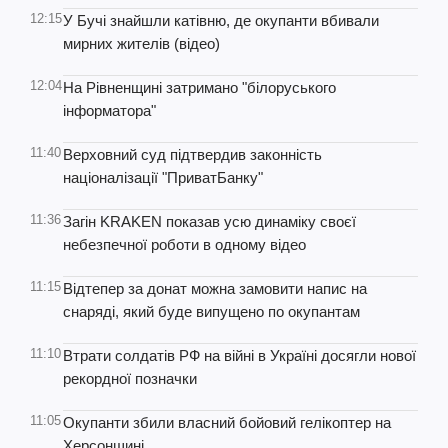
12:15
У Бучі знайшли катівню, де окупанти вбивали
мирних жителів (відео)
12:04
На Рівненщині затримано "білоруського
інформатора"
11:40
Верховний суд підтвердив законність
націоналізації "ПриватБанку"
11:36
Загін KRAKEN показав усю динаміку своєї
небезпечної роботи в одному відео
11:15
Відтепер за донат можна замовити напис на
снаряді, який буде випущено по окупантам
11:10
Втрати солдатів РФ на війні в Україні досягли нової
рекордної позначки
11:05
Окупанти збили власний бойовий гелікоптер на
Херсонщині