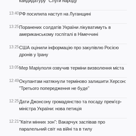
кандидатуру "Слуги народу"
13:40
РФ посилила наступ на Луганщині
13:25
Поранених солдатів України лікуватимуть в
американському госпіталі в Німеччині
13:25
США оцінили інформацію про закупівлю Росією
дронів у Ірану
13:05
Мер Маріуполя озвучив терміни визволення міста
12:49
Окупантам натякнули терміново залишити Херсон:
"Третього попередження не буде"
12:25
Дати Джонсону громадянство та посаду прем'єр-
міністра України: нова петиція
12:21
"Квіти мінних зон": Вакарчук заспівав про
паралельний світ на війні та в тилу