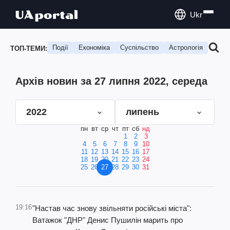
Ukr
Події
Економіка
Суспільство
Астрологія
Подо
ТОП-ТЕМИ:
Архів новин за 27 липня 2022, середа
2022
липень
пн
вт
ср
чт
пт
сб
нд
1
2
3
4
5
6
7
8
9
10
11
12
13
14
15
16
17
18
19
20
21
22
23
24
25
26
27
28
29
30
31
19:16
"Настав час знову звільняти російські міста":
Ватажок "ДНР" Денис Пушилін марить про