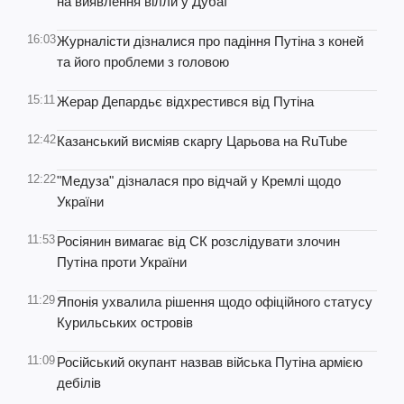
на виявлення вілли у Дубаї
16:03
Журналісти дізналися про падіння Путіна з коней
та його проблеми з головою
15:11
Жерар Депардьє відхрестився від Путіна
12:42
Казанський висміяв скаргу Царьова на RuTube
12:22
"Медуза" дізналася про відчай у Кремлі щодо
України
11:53
Росіянин вимагає від СК розслідувати злочин
Путіна проти України
11:29
Японія ухвалила рішення щодо офіційного статусу
Курильських островів
11:09
Російський окупант назвав війська Путіна армією
дебілів