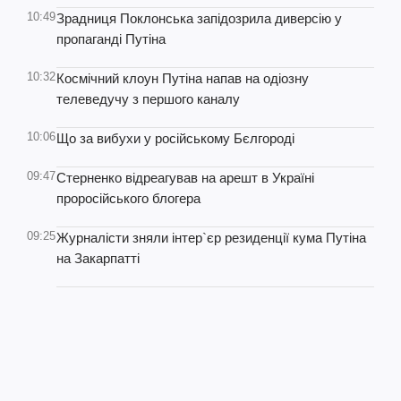
10:49
Зрадниця Поклонська запідозрила диверсію у
пропаганді Путіна
10:32
Космічний клоун Путіна напав на одіозну
телеведучу з першого каналу
10:06
Що за вибухи у російському Бєлгороді
09:47
Стерненко відреагував на арешт в Україні
проросійського блогера
09:25
Журналісти зняли інтер`єр резиденції кума Путіна
на Закарпатті