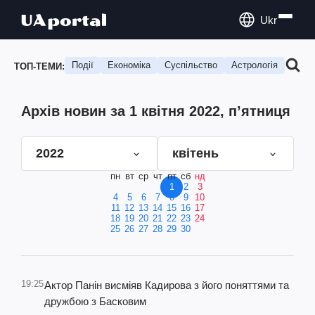
Ukr
Події
Економіка
Суспільство
Астрологія
Подо
ТОП-ТЕМИ:
Архів новин за 1 квітня 2022, п’ятниця
2022
квітень
пн
вт
ср
чт
пт
сб
нд
1
2
3
4
5
6
7
8
9
10
11
12
13
14
15
16
17
18
19
20
21
22
23
24
25
26
27
28
29
30
19:25
Актор Панін висміяв Кадирова з його поняттями та
дружбою з Басковим