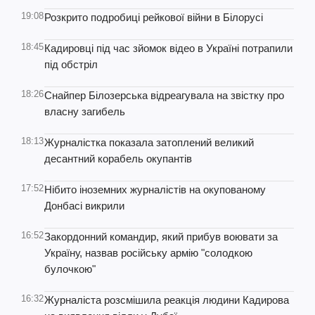
19:08
Розкрито подробиці рейкової війни в Білорусі
18:45
Кадировці під час зйомок відео в Україні потрапили
під обстріл
18:26
Снайпер Білозерська відреагувала на звістку про
власну загибель
18:13
Журналістка показала затоплений великий
десантний корабель окупантів
17:52
Нібито іноземних журналістів на окупованому
Донбасі викрили
16:52
Закордонний командир, який прибув воювати за
Україну, назвав російську армію "солодкою
булочкою"
16:32
Журналіста розсмішила реакція людини Кадирова