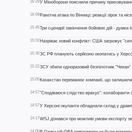
16:29
У Міноборони пояснили причину приховуван
16:09
Ракетна атака по Вінниці: реакції зірок та н
15:45
Три сценарії закінчення бойових дій - думка
15:32
Назріває новий конфлікт: США загрожує "сил
15:30
ЗС РФ планують серйозно окопатись у Херсо
15:22
ЗСУ збили одноразовий безпілотник "Чекан"
15:05
Казахстан переманює компанії, що залишили
14:57
"Сподіваюся слідство врахує": колаборанти з
14:57
У Херсоні окупанти обладнали склад у драм
14:17
WSJ дізнався про можливі умови експорту зе
14:00
В Одеській ОВА повідомили чи буде відкрити