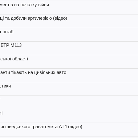
ентів на початку війни
дці та добили артилерією (відео)
енштаб
й БТР М113
ської області
анти тікають на цивільних авто
етики
"
лі
 зі шведського гранатомета AT4 (відео)