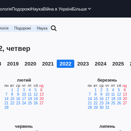
ологія
Подорожі
Наука
Війна в Україні
Більше
логія
Подорожі
Наука
2, четвер
8
2019
2020
2021
2022
2023
2024
2025
лютий
березень
пн
вт
ср
чт
пт
сб
нд
пн
вт
ср
чт
пт
сб
нд
1
2
3
4
5
6
1
2
3
4
5
6
7
8
9
10
11
12
13
7
8
9
10
11
12
13
14
15
16
17
18
19
20
14
15
16
17
18
19
20
21
22
23
24
25
26
27
21
22
23
24
25
26
27
28
28
29
30
31
червень
липень