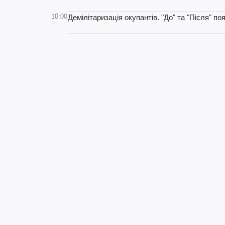
10:00
Демілітаризація окупантів. "До" та "Після" 