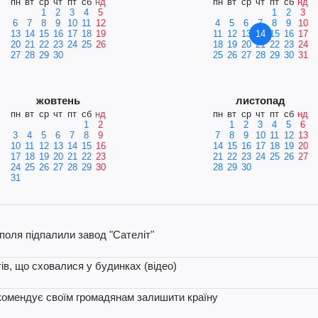
пн
вт
ср
чт
пт
сб
нд
пн
вт
ср
чт
пт
сб
нд
1
2
3
4
5
1
2
3
6
7
8
9
10
11
12
4
5
6
7
8
9
10
13
14
15
16
17
18
19
11
12
13
14
15
16
17
20
21
22
23
24
25
26
18
19
20
21
22
23
24
27
28
29
30
25
26
27
28
29
30
31
жовтень
листопад
пн
вт
ср
чт
пт
сб
нд
пн
вт
ср
чт
пт
сб
нд
1
2
1
2
3
4
5
6
3
4
5
6
7
8
9
7
8
9
10
11
12
13
10
11
12
13
14
15
16
14
15
16
17
18
19
20
17
18
19
20
21
22
23
21
22
23
24
25
26
27
24
25
26
27
28
29
30
28
29
30
31
поля підпалили завод "Сателіт"
тів, що сховалися у будинках (відео)
комендує своїм громадянам залишити країну