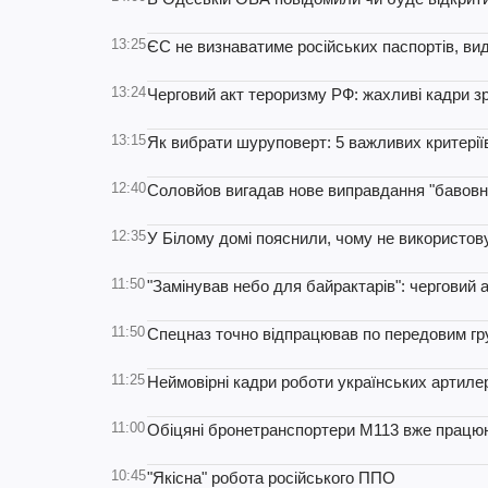
13:25
ЄС не визнаватиме російських паспортів, вид
13:24
Черговий акт тероризму РФ: жахливі кадри зр
13:15
Як вибрати шуруповерт: 5 важливих критерії
12:40
Соловйов вигадав нове виправдання "бавовни
12:35
У Білому домі пояснили, чому не використов
11:50
"Замінував небо для байрактарів": черговий
11:50
Спецназ точно відпрацював по передовим гру
11:25
Неймовірні кадри роботи українських артиле
11:00
Обіцяні бронетранспортери М113 вже працюю
10:45
"Якісна" робота російського ППО