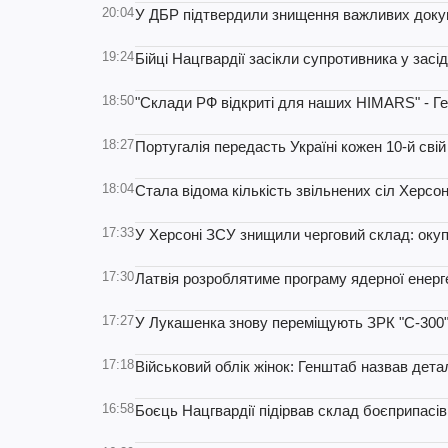
20:04
У ДБР підтвердили знищення важливих докум
19:24
Бійці Нацгвардії засікли супротивника у засі
18:50
"Склади РФ відкриті для наших HIMARS" - Г
18:27
Португалія передасть Україні кожен 10-й сві
18:04
Стала відома кількість звільнених сіл Херсон
17:33
У Херсоні ЗСУ знищили черговий склад: окуп
17:30
Латвія розроблятиме програму ядерної енерг
17:27
У Лукашенка знову переміщують ЗРК "С-300
17:18
Військовий облік жінок: Генштаб назвав дета
16:58
Боєць Нацгвардії підірвав склад боєприпасів