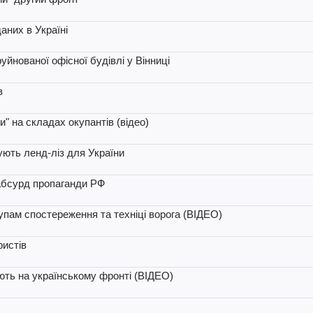
аних в Україні
уйнованої офісної будівлі у Вінниці
в
" на складах окупантів (відео)
ують ленд-ліз для України
 абсурд пропаганди РФ
пам спостереження та техніці ворога (ВІДЕО)
ристів
ть на українському фронті (ВІДЕО)