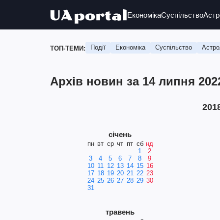
Економіка
Суспільство
Астр
Події
Економіка
Суспільство
Астро
ТОП-ТЕМИ:
Архів новин за 14 липня 202
201
січень
пн
вт
ср
чт
пт
сб
нд
1
2
3
4
5
6
7
8
9
10
11
12
13
14
15
16
17
18
19
20
21
22
23
24
25
26
27
28
29
30
31
травень