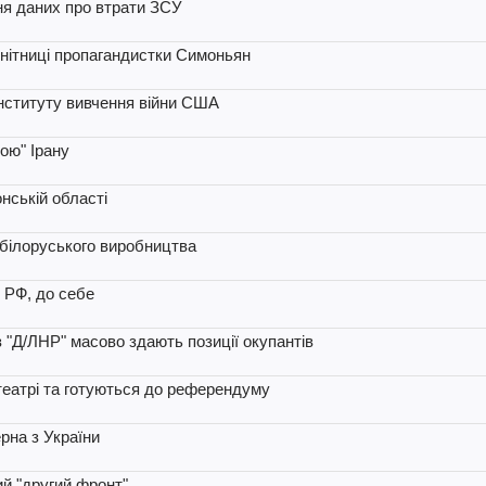
ня даних про втрати ЗСУ
ісенітниці пропагандистки Симоньян
 Інституту вивчення війни США
ою" Ірану
нській області
 білоруського виробництва
 РФ, до себе
 "Д/ЛНР" масово здають позиції окупантів
театрі та готуються до референдуму
рна з України
й "другий фронт"