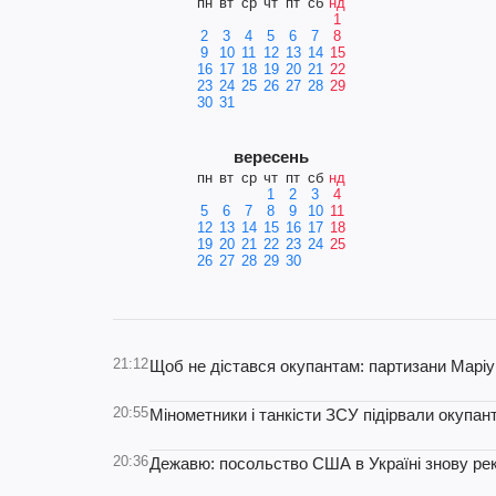
пн
вт
ср
чт
пт
сб
нд
1
2
3
4
5
6
7
8
9
10
11
12
13
14
15
16
17
18
19
20
21
22
23
24
25
26
27
28
29
30
31
вересень
пн
вт
ср
чт
пт
сб
нд
1
2
3
4
5
6
7
8
9
10
11
12
13
14
15
16
17
18
19
20
21
22
23
24
25
26
27
28
29
30
21:12
Щоб не дістався окупантам: партизани Маріу
20:55
Мінометники і танкісти ЗСУ підірвали окупан
20:36
Дежавю: посольство США в Україні знову ре