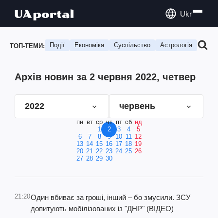
Ukr
Події
Економіка
Суспільство
Астрологія
Подо
ТОП-ТЕМИ:
Архів новин за 2 червня 2022, четвер
2022
червень
пн
вт
ср
чт
пт
сб
нд
1
2
3
4
5
6
7
8
9
10
11
12
13
14
15
16
17
18
19
20
21
22
23
24
25
26
27
28
29
30
21:20
Один вбиває за гроші, інший – бо змусили. ЗСУ
допитують мобілізованих із "ДНР" (ВІДЕО)