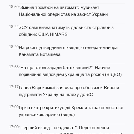
18:50
"Змінив тромбон на автомат": музикант
Національної опери став на захист України
18:22
ЗСУ самі визначатимуть дальність стрільби з
обіцяних США HIMARS
18:20
На росії підтвердили ліквідацію генерал-майора
Канамата Боташева
17:53
"На що готові заради батьківщини?": Наочне
порівняння відповідей українців та росіян (ВІДЕО)
17:17
Глава Єврокомісії заявила про обов'язок Європи
підтримати Україну на шляху до ЄС
17:09
Гіркін вкотре критикує дії Кремля та захоплюється
українською армією (відео)
17:00
"Перший взвод - неадекват". Перехоплення