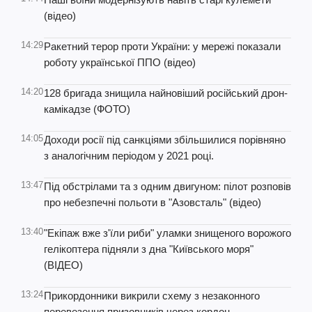
(відео)
14:29
Ракетний терор проти України: у мережі показали
роботу української ППО (відео)
14:20
128 бригада знищила найновіший російський дрон-
камікадзе (ФОТО)
14:05
Доходи росії під санкціями збільшилися порівняно
з аналогічним періодом у 2021 році.
13:47
Під обстрілами та з одним двигуном: пілот розповів
про небезпечні польоти в "Азовсталь" (відео)
13:40
"Екіпаж вже з'їли риби" уламки знищеного ворожого
гелікоптера підняли з дна "Київського моря"
(ВІДЕО)
13:24
Прикордонники викрили схему з незаконного
перевезення призовників через кордон