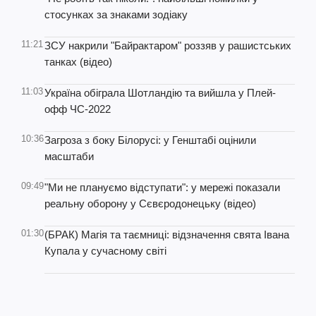
стосунках за знаками зодіаку
11:21
ЗСУ накрили "Байрактаром" роззяв у рашистських
танках (відео)
11:03
Україна обіграла Шотландію та вийшла у Плей-
офф ЧС-2022
10:36
Загроза з боку Білорусі: у Генштабі оцінили
масштаби
09:49
"Ми не плануємо відступати": у мережі показали
реальну оборону у Сєвєродонецьку (відео)
01:30
(БРАК) Магія та таємниці: відзначення свята Івана
Купала у сучасному світі