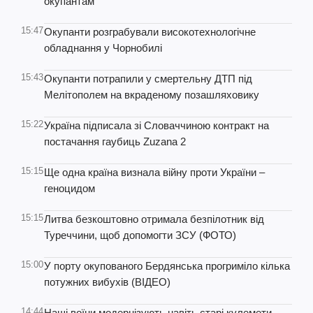
окупантам
15:47
Окупанти розграбували високотехнологічне
обладнання у Чорнобилі
15:43
Окупанти потрапили у смертельну ДТП під
Мелітополем на вкраденому позашляховику
15:22
Україна підписала зі Словаччиною контракт на
постачання гаубиць Zuzana 2
15:15
Ще одна країна визнала війну проти України –
геноцидом
15:15
Литва безкоштовно отримала безпілотник від
Туреччини, щоб допомогти ЗСУ (ФОТО)
15:00
У порту окупованого Бердянська прогриміло кілька
потужних вибухів (ВІДЕО)
14:44
Наші воїни модернізують навіть старі кулемети