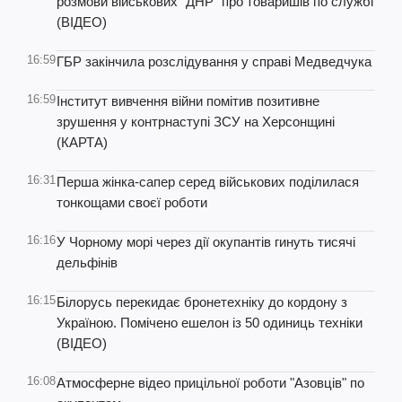
розмови військових "ДНР" про товаришів по службі
(ВІДЕО)
16:59
ГБР закінчила розслідування у справі Медведчука
16:59
Інститут вивчення війни помітив позитивне
зрушення у контрнаступі ЗСУ на Херсонщині
(КАРТА)
16:31
Перша жінка-сапер серед військових поділилася
тонкощами своєї роботи
16:16
У Чорному морі через дії окупантів гинуть тисячі
дельфінів
16:15
Білорусь перекидає бронетехніку до кордону з
Україною. Помічено ешелон із 50 одиниць техніки
(ВІДЕО)
16:08
Атмосферне відео прицільної роботи "Азовців" по