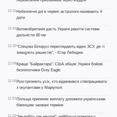
13:15
Небезпечні дні в червні: астрологи називають 4
дати
12:41
Великобританія дасть Україні ракетні системи
дальністю 80 км
12:20
"Спецназ Білорусі переглядають відео ЗСУ, де ті
знищують рашистів", - Єгор Лебедюк
12:09
Краще "Байрактара": США обіцяє Україні бойові
безпілотники Grey Eagle
11:54
Розстрілюють усіх, хто відмовився співпрацювати
з окупантами у Маріуполі
11:53
Польща припиняє виплату допомоги українським
біженцям: названі терміни
11:23
"Не робіть так ніколи!": найбільші помилки у